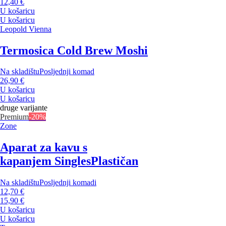
12,40 €
U košaricu
U košaricu
Leopold Vienna
Termosica Cold Brew Moshi
Na skladištu
Posljednji komad
26,90 €
U košaricu
U košaricu
druge varijante
Premium
-20%
Zone
Aparat za kavu s
kapanjem Singles
Plastičan
Na skladištu
Posljednji komadi
12,70 €
15,90 €
U košaricu
U košaricu