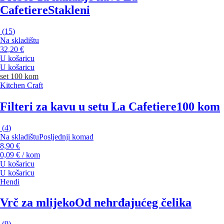
Cafetiere
Stakleni
(
15
)
Na skladištu
32,20 €
U košaricu
U košaricu
set 100 kom
Kitchen Craft
Filteri za kavu u setu La Cafetiere
100 kom
(
4
)
Na skladištu
Posljednji komad
8,90 €
0,09 € / kom
U košaricu
U košaricu
Hendi
Vrč za mlijeko
Od nehrđajućeg čelika
(
9
)