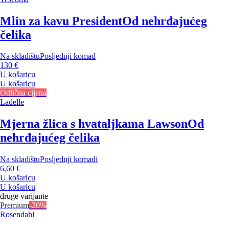
Mlin za kavu President
Od nehrđajućeg
čelika
Na skladištu
Posljednji komad
130 €
U košaricu
U košaricu
Odlična cijena
Ladelle
Mjerna žlica s hvataljkama Lawson
Od
nehrđajućeg čelika
Na skladištu
Posljednji komadi
6,60 €
U košaricu
U košaricu
druge varijante
Premium
-20%
Rosendahl