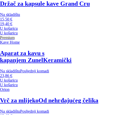
Držač za kapsule kave Grand Cru
Na skladištu
15,50 €
19,40 €
U košaricu
U košaricu
Premium
Kave Home
Aparat za kavu s
kapanjem Zunel
Keramički
Na skladištu
Posljednji komadi
23,86 €
U košaricu
U košaricu
Orion
Vrč za mlijeko
Od nehrđajućeg čelika
Na skladištu
Posljednji komadi