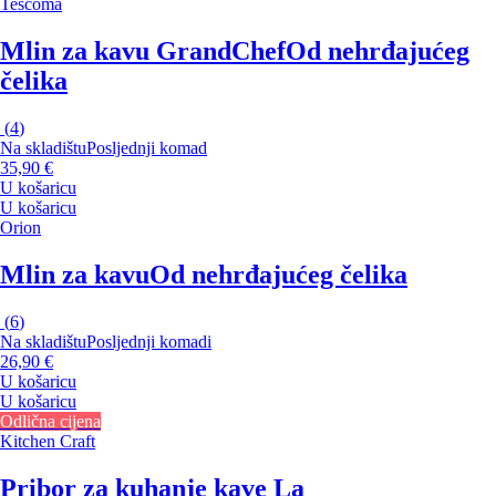
Tescoma
Mlin za kavu GrandChef
Od nehrđajućeg
čelika
(
4
)
Na skladištu
Posljednji komad
35,90 €
U košaricu
U košaricu
Orion
Mlin za kavu
Od nehrđajućeg čelika
(
6
)
Na skladištu
Posljednji komadi
26,90 €
U košaricu
U košaricu
Odlična cijena
Kitchen Craft
Pribor za kuhanje kave La