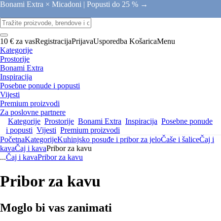
Bonami Extra × Micadoni |
Popusti do 25 % →
10 € za vas
Registracija
Prijava
Usporedba
Košarica
Menu
Kategorije
Prostorije
Bonami Extra
Inspiracija
Posebne ponude i popusti
Vijesti
Premium proizvodi
Za poslovne partnere
Kategorije
Prostorije
Bonami Extra
Inspiracija
Posebne ponude
i popusti
Vijesti
Premium proizvodi
Početna
Kategorije
Kuhinjsko posuđe i pribor za jelo
Čaše i šalice
Čaj i
kava
Čaj i kava
Pribor za kavu
...
Čaj i kava
Pribor za kavu
Pribor za kavu
Moglo bi vas zanimati