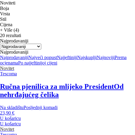
Noviteti
Boja
Vrsta
Stil
Cijena
+ Više (4)
20 rezultati
Najprodavaniji
Najprodavaniji
Najprodavaniji
Najveći popust
Najjeftiniji
Najskuplji
Najnoviji
Prema
ocjenama
Po najjeftinijoj cijeni
Novitet
Tescoma
Ručna pjenilica za mlijeko President
Od
nehrđajućeg čelika
Na skladištu
Posljednji komadi
23,90 €
U košaricu
U košaricu
Novitet
Tescoma