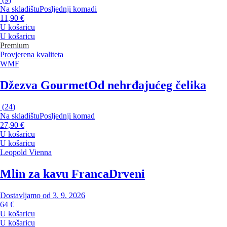
Na skladištu
Posljednji komadi
11,90 €
U košaricu
U košaricu
Premium
Provjerena kvaliteta
WMF
Džezva Gourmet
Od nehrđajućeg čelika
(
24
)
Na skladištu
Posljednji komad
27,90 €
U košaricu
U košaricu
Leopold Vienna
Mlin za kavu Franca
Drveni
Dostavljamo od 3. 9. 2026
64 €
U košaricu
U košaricu