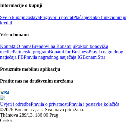
Informacije o kupnji
Sve o kupnji
Dostava
Prigovori i povrat
Plaćanje
Kako funkcioniraju
krediti
Više o bonami
Kontakti
O nama
Brendovi na Bonamiju
Poklon bonovi
Za
medije
Partnerski program
Bonami for Business
Pravila nagradnog
natječaja FB
Pravila nagradnog natječaja IG
BonamiStar
Preuzmite mobilnu aplikaciju
Pratite nas na društvenim mrežama
Uvjeti i odredbe
Pravila o privatnosti
Pravila i postavke kolačića
©2026 Bonami.cz, a.s. Sva prava pridržana.
Thámova 289/13, 186 00 Prag
Češka