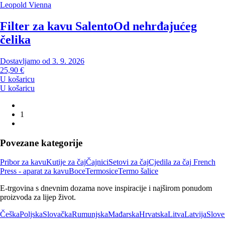
Leopold Vienna
Filter za kavu Salento
Od nehrđajućeg
čelika
Dostavljamo od 3. 9. 2026
25,90 €
U košaricu
U košaricu
1
Povezane kategorije
Pribor za kavu
Kutije za čaj
Čajnici
Setovi za čaj
Cjedila za čaj
French
Press - aparat za kavu
Boce
Termosice
Termo šalice
E-trgovina s dnevnim dozama nove inspiracije i najširom ponudom
proizvoda za lijep život.
Češka
Poljska
Slovačka
Rumunjska
Mađarska
Hrvatska
Litva
Latvija
Slove