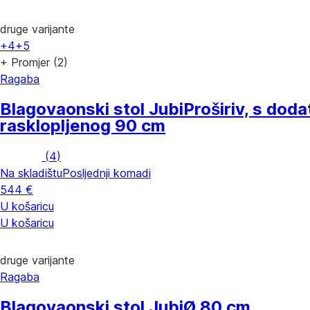
druge varijante
+4
+5
+ Promjer (2)
Ragaba
Blagovaonski stol Jubi
Proširiv, s dod
rasklopljenog 90 cm
(
4
)
Na skladištu
Posljednji komadi
544 €
U košaricu
U košaricu
druge varijante
Ragaba
Blagovaonski stol Jubi
Ø 80 cm