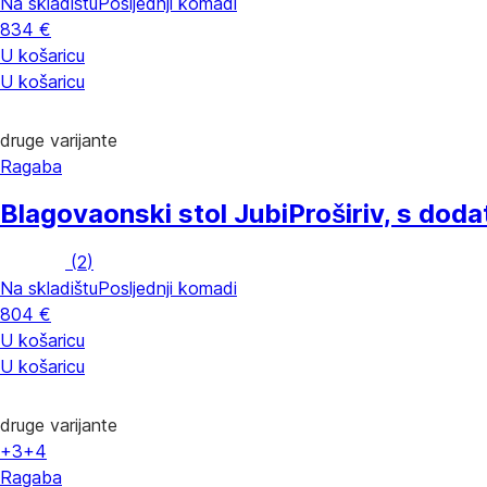
Na skladištu
Posljednji komadi
834 €
U košaricu
U košaricu
druge varijante
Ragaba
Blagovaonski stol Jubi
Proširiv, s dod
(
2
)
Na skladištu
Posljednji komadi
804 €
U košaricu
U košaricu
druge varijante
+3
+4
Ragaba