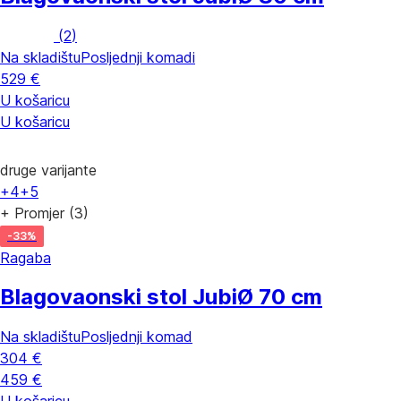
(
2
)
Na skladištu
Posljednji komadi
529 €
U košaricu
U košaricu
druge varijante
+4
+5
+ Promjer (3)
-33%
Ragaba
Blagovaonski stol Jubi
Ø 70 cm
Na skladištu
Posljednji komad
304 €
459 €
U košaricu