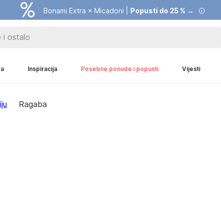
Bonami Extra × Micadoni |
Popusti do 25 % →
ra
Inspiracija
Posebne ponude i popusti
Vijesti
ju
Ragaba