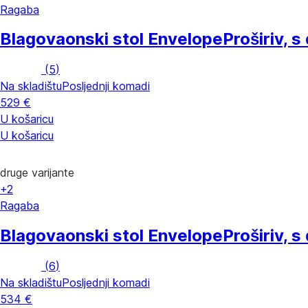
Ragaba
Blagovaonski stol Envelope
Proširiv, 
(
5
)
Na skladištu
Posljednji komadi
529 €
U košaricu
U košaricu
druge varijante
+2
Ragaba
Blagovaonski stol Envelope
Proširiv, 
(
6
)
Na skladištu
Posljednji komadi
534 €