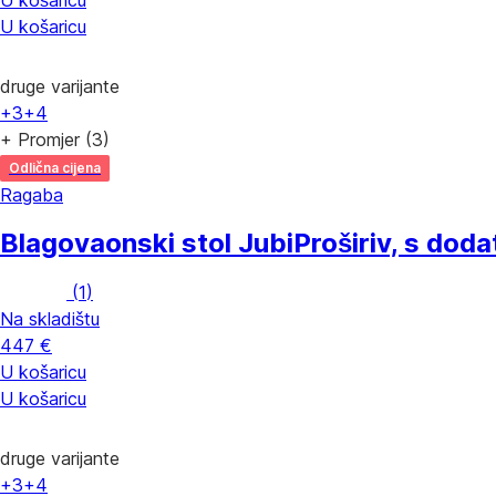
U košaricu
druge varijante
+3
+4
+ Promjer (3)
Odlična cijena
Ragaba
Blagovaonski stol Jubi
Proširiv, s dod
(
1
)
Na skladištu
447 €
U košaricu
U košaricu
druge varijante
+3
+4