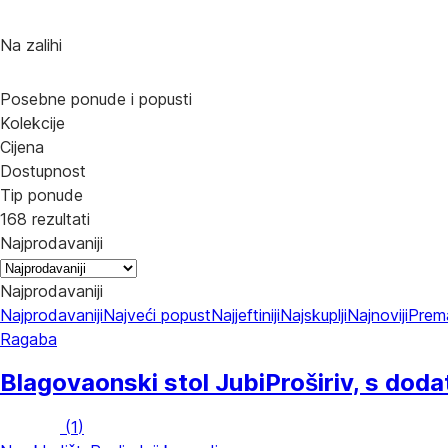
Na zalihi
Posebne ponude i popusti
Kolekcije
Cijena
Dostupnost
Tip ponude
168 rezultati
Najprodavaniji
Najprodavaniji
Najprodavaniji
Najveći popust
Najjeftiniji
Najskuplji
Najnoviji
Prem
Ragaba
Blagovaonski stol Jubi
Proširiv, s dod
(
1
)