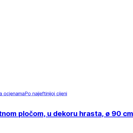
a ocjenama
Po najjeftinijoj cijeni
atnom pločom, u dekoru hrasta, ø 90 cm