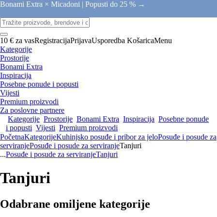
Bonami Extra × Micadoni |
Popusti do 25 % →
10 € za vas
Registracija
Prijava
Usporedba
Košarica
Menu
Kategorije
Prostorije
Bonami Extra
Inspiracija
Posebne ponude i popusti
Vijesti
Premium proizvodi
Za poslovne partnere
Kategorije
Prostorije
Bonami Extra
Inspiracija
Posebne ponude
i popusti
Vijesti
Premium proizvodi
Početna
Kategorije
Kuhinjsko posuđe i pribor za jelo
Posuđe i posude za
serviranje
Posuđe i posude za serviranje
Tanjuri
...
Posuđe i posude za serviranje
Tanjuri
Tanjuri
Odabrane omiljene kategorije