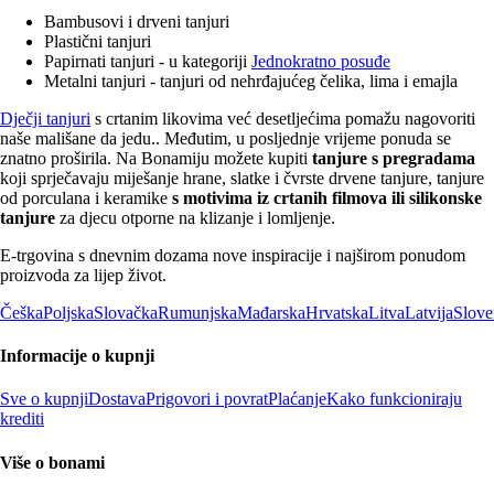
Bambusovi i drveni tanjuri
Plastični tanjuri
Papirnati tanjuri - u kategoriji
Jednokratno posuđe
Metalni tanjuri - tanjuri od nehrđajućeg čelika, lima i emajla
Dječji tanjuri
s crtanim likovima već desetljećima pomažu nagovoriti
naše mališane da jedu.. Međutim, u posljednje vrijeme ponuda se
znatno proširila. Na Bonamiju možete kupiti
tanjure s pregradama
koji sprječavaju miješanje hrane, slatke i čvrste drvene tanjure, tanjure
od porculana i keramike
s motivima iz crtanih filmova ili silikonske
tanjure
za djecu otporne na klizanje i lomljenje.
E-trgovina s dnevnim dozama nove inspiracije i najširom ponudom
proizvoda za lijep život.
Češka
Poljska
Slovačka
Rumunjska
Mađarska
Hrvatska
Litva
Latvija
Slove
Informacije o kupnji
Sve o kupnji
Dostava
Prigovori i povrat
Plaćanje
Kako funkcioniraju
krediti
Više o bonami