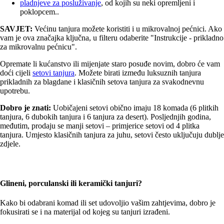
pladnjeve za posluživanje
, od kojih su neki opremljeni i
poklopcem..
SAVJET:
Većinu tanjura možete koristiti i u mikrovalnoj pećnici. Ako
vam je ova značajka ključna, u filteru odaberite "Instrukcije - prikladno
za mikrovalnu pećnicu".
Opremate li kućanstvo ili mijenjate staro posuđe novim, dobro će vam
doći cijeli
setovi tanjura
. Možete birati između luksuznih tanjura
prikladnih za blagdane i klasičnih setova tanjura za svakodnevnu
upotrebu.
Dobro je znati:
Uobičajeni setovi obično imaju 18 komada (6 plitkih
tanjura, 6 dubokih tanjura i 6 tanjura za desert). Posljednjih godina,
međutim, prodaju se manji setovi – primjerice setovi od 4 plitka
tanjura. Umjesto klasičnih tanjura za juhu, setovi često uključuju dublje
zdjele.
Glineni, porculanski ili keramički tanjuri?
Kako bi odabrani komad ili set udovoljio vašim zahtjevima, dobro je
fokusirati se i na materijal od kojeg su tanjuri izrađeni.