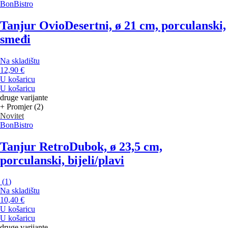
BonBistro
Tanjur Ovio
Desertni, ø 21 cm, porculanski,
smeđi
Na skladištu
12,90 €
U košaricu
U košaricu
druge varijante
+ Promjer (2)
Novitet
BonBistro
Tanjur Retro
Dubok, ø 23,5 cm,
porculanski, bijeli/plavi
(
1
)
Na skladištu
10,40 €
U košaricu
U košaricu
druge varijante