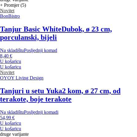
+ Promjer (5)
Novitet
BonBistro
Tanjur Basic White
Dubok, ø 23 cm,
porculanski, bijeli
Na skladištu
Posljednji komad
8,40 €
U košaricu
U košaricu
Novitet
OYOY Living Design
Tanjuri u setu Yuka
2 kom, ø 27 cm, od
terakote, boje terakote
Na skladištu
Posljednji komadi
54,99 €
U košaricu
U košaricu
druge varijante