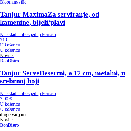
Bloomingville
Tanjur Maxima
Za serviranje, od
kamenine, bijeli/plavi
Na skladištu
Posljednji komadi
51 €
U košaricu
U košaricu
Novitet
BonBistro
Tanjur Serve
Desertni, ø 17 cm, metalni, u
srebrnoj boji
Na skladištu
Posljednji komadi
7,90 €
U košaricu
U košaricu
druge varijante
Novitet
BonBistro