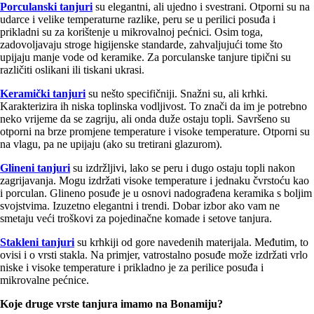
Porculanski tanjuri
su elegantni, ali ujedno i svestrani. Otporni su na
udarce i velike temperaturne razlike, peru se u perilici posuđa i
prikladni su za korištenje u mikrovalnoj pećnici. Osim toga,
zadovoljavaju stroge higijenske standarde, zahvaljujući tome što
upijaju manje vode od keramike. Za porculanske tanjure tipični su
različiti oslikani ili tiskani ukrasi.
Keramički tanjuri
su nešto specifičniji. Snažni su, ali krhki.
Karakterizira ih niska toplinska vodljivost. To znači da im je potrebno
neko vrijeme da se zagriju, ali onda duže ostaju topli. Savršeno su
otporni na brze promjene temperature i visoke temperature. Otporni su
na vlagu, pa ne upijaju (ako su tretirani glazurom).
Glineni tanjuri
su izdržljivi, lako se peru i dugo ostaju topli nakon
zagrijavanja. Mogu izdržati visoke temperature i jednaku čvrstoću kao
i porculan. Glineno posuđe je u osnovi nadograđena keramika s boljim
svojstvima. Izuzetno elegantni i trendi. Dobar izbor ako vam ne
smetaju veći troškovi za pojedinačne komade i setove tanjura.
Stakleni tanjuri
su krhkiji od gore navedenih materijala. Međutim, to
ovisi i o vrsti stakla. Na primjer, vatrostalno posuđe može izdržati vrlo
niske i visoke temperature i prikladno je za perilice posuđa i
mikrovalne pećnice.
Koje druge vrste tanjura imamo na Bonamiju?