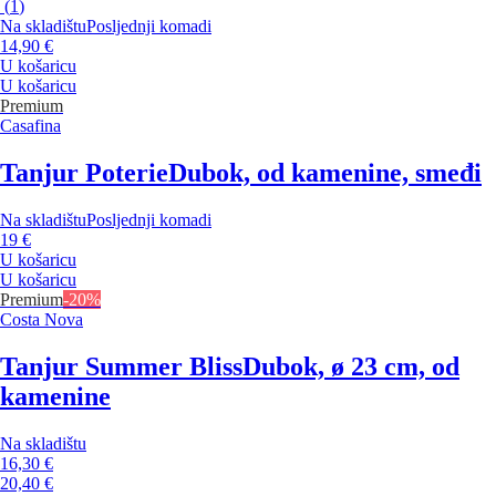
(
1
)
Na skladištu
Posljednji komadi
14,90 €
U košaricu
U košaricu
Premium
Casafina
Tanjur Poterie
Dubok, od kamenine, smeđi
Na skladištu
Posljednji komadi
19 €
U košaricu
U košaricu
Premium
-20%
Costa Nova
Tanjur Summer Bliss
Dubok, ø 23 cm, od
kamenine
Na skladištu
16,30 €
20,40 €