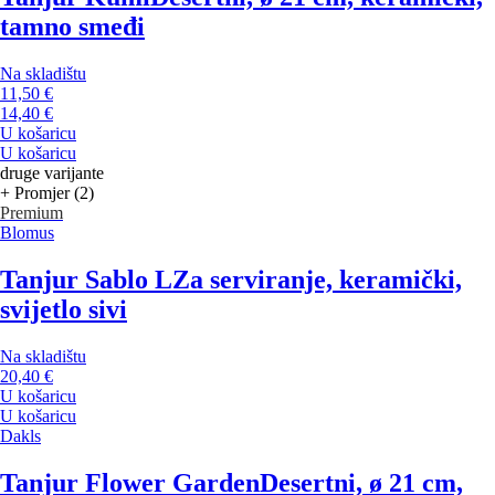
tamno smeđi
Na skladištu
11,50 €
14,40 €
U košaricu
U košaricu
druge varijante
+ Promjer (2)
Premium
Blomus
Tanjur Sablo L
Za serviranje, keramički,
svijetlo sivi
Na skladištu
20,40 €
U košaricu
U košaricu
Dakls
Tanjur Flower Garden
Desertni, ø 21 cm,