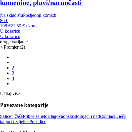
kamenine, plavi/narančasti
Na skladištu
Posljednji komadi
86 €
108 €
21,50 € / kom
U košaricu
U košaricu
druge varijante
+ Promjer (2)
1
2
3
4
Učitaj više
Povezane kategorije
Šalice i čaše
Pribor za jelo
Blagovaonski stolnjaci i nadstolnjaci
Dječji
tanjuri i zdjelice
Posudice