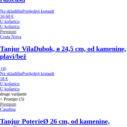
Na skladištu
Posljednji komadi
16,60 €
U košaricu
U košaricu
Premium
Costa Nova
Tanjur Vila
Dubok, ø 24,5 cm, od kamenine,
plavi/bež
(
4
)
Na skladištu
Posljednji komadi
18 €
U košaricu
U košaricu
druge varijante
+ Promjer (3)
Premium
Casafina
Tanjur Poterie
Ø 26 cm, od kamenine,