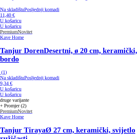
Na skladištu
Posljednji komadi
11,40 €
U košaricu
U košaricu
Premium
Novitet
Kave Home
Tanjur Doren
Desertni, ø 20 cm, keramički,
bordo
(
1
)
Na skladištu
Posljednji komadi
9,34 €
U košaricu
U košaricu
druge varijante
+ Promjer (2)
Premium
Novitet
Kave Home
Tanjur Tiraya
Ø 27 cm, keramički, svijetlo
ružičasti