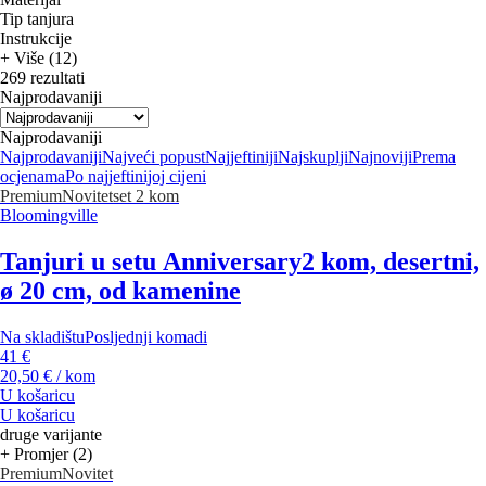
Tip tanjura
Instrukcije
+ Više (12)
269 rezultati
Najprodavaniji
Najprodavaniji
Najprodavaniji
Najveći popust
Najjeftiniji
Najskuplji
Najnoviji
Prema
ocjenama
Po najjeftinijoj cijeni
Premium
Novitet
set 2 kom
Bloomingville
Tanjuri u setu Anniversary
2 kom, desertni,
ø 20 cm, od kamenine
Na skladištu
Posljednji komadi
41 €
20,50 € / kom
U košaricu
U košaricu
druge varijante
+ Promjer (2)
Premium
Novitet