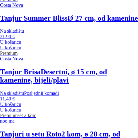
Costa Nova
Tanjur Summer Bliss
Ø 27 cm, od kamenine
Na skladištu
21,90 €
U košaricu
U košaricu
Premium
Costa Nova
Tanjur Brisa
Desertni, ø 15 cm, od
kamenine, bijeli/plavi
Na skladištu
Posljednji komadi
11,40 €
U košaricu
U košaricu
Premium
set 2 kom
noo.ma
Tanjuri u setu Roto
2 kom, ø 28 cm, od