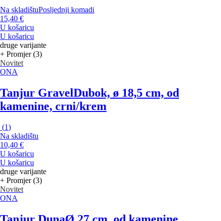
Na skladištu
Posljednji komadi
15,40 €
U košaricu
U košaricu
druge varijante
+ Promjer (3)
Novitet
ONA
Tanjur Gravel
Dubok, ø 18,5 cm, od
kamenine, crni/krem
(
1
)
Na skladištu
10,40 €
U košaricu
U košaricu
druge varijante
+ Promjer (3)
Novitet
ONA
Tanjur Duna
Ø 27 cm, od kamenine,