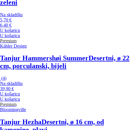
zeleni
Na skladištu
5,70 €
6,40 €
U košaricu
U košaricu
Premium
Kähler Design
Tanjur Hammershøi Summer
Desertni, ø 22
cm, porculanski, bijeli
(
4
)
Na skladištu
39,90 €
U košaricu
U košaricu
Premium
Bloomingville
Tanjur Hezha
Desertni, ø 16 cm, od
kamenine, plavi