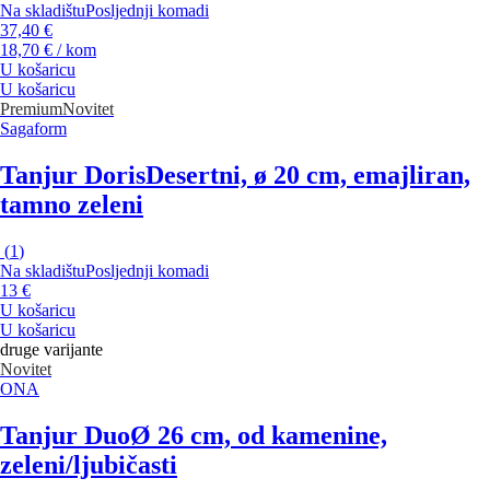
Na skladištu
Posljednji komadi
37,40 €
18,70 € / kom
U košaricu
U košaricu
Premium
Novitet
Sagaform
Tanjur Doris
Desertni, ø 20 cm, emajliran,
tamno zeleni
(
1
)
Na skladištu
Posljednji komadi
13 €
U košaricu
U košaricu
druge varijante
Novitet
ONA
Tanjur Duo
Ø 26 cm, od kamenine,
zeleni/ljubičasti