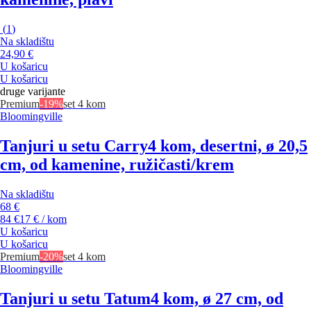
(
1
)
Na skladištu
24,90 €
U košaricu
U košaricu
druge varijante
Premium
-19%
set 4 kom
Bloomingville
Tanjuri u setu Carry
4 kom, desertni, ø 20,5
cm, od kamenine, ružičasti/krem
Na skladištu
68 €
84 €
17 € / kom
U košaricu
U košaricu
Premium
-20%
set 4 kom
Bloomingville
Tanjuri u setu Tatum
4 kom, ø 27 cm, od