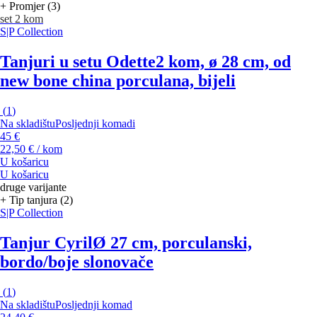
+ Promjer (3)
set 2 kom
S|P Collection
Tanjuri u setu Odette
2 kom, ø 28 cm, od
new bone china porculana, bijeli
(
1
)
Na skladištu
Posljednji komadi
45 €
22,50 € / kom
U košaricu
U košaricu
druge varijante
+ Tip tanjura (2)
S|P Collection
Tanjur Cyril
Ø 27 cm, porculanski,
bordo/boje slonovače
(
1
)
Na skladištu
Posljednji komad