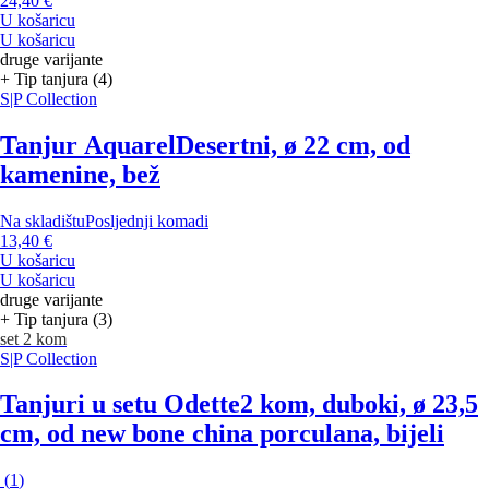
24,40 €
U košaricu
U košaricu
druge varijante
+ Tip tanjura (4)
S|P Collection
Tanjur Aquarel
Desertni, ø 22 cm, od
kamenine, bež
Na skladištu
Posljednji komadi
13,40 €
U košaricu
U košaricu
druge varijante
+ Tip tanjura (3)
set 2 kom
S|P Collection
Tanjuri u setu Odette
2 kom, duboki, ø 23,5
cm, od new bone china porculana, bijeli
(
1
)