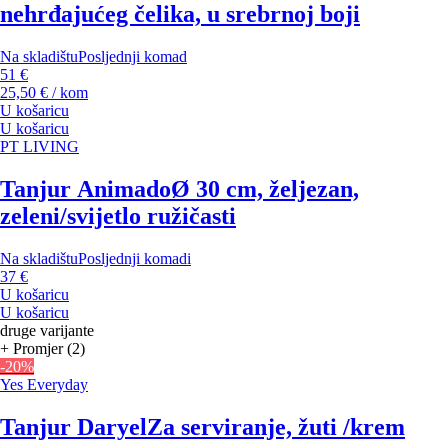
nehrđajućeg čelika, u srebrnoj boji
Na skladištu
Posljednji komad
51 €
25,50 € / kom
U košaricu
U košaricu
PT LIVING
Tanjur Animado
Ø 30 cm, željezan,
zeleni/svijetlo ružičasti
Na skladištu
Posljednji komadi
37 €
U košaricu
U košaricu
druge varijante
+ Promjer (2)
-20%
Yes Everyday
Tanjur Daryel
Za serviranje, žuti /krem