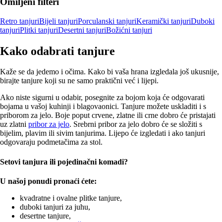
Omiljeni filteri
Retro tanjuri
Bijeli tanjuri
Porculanski tanjuri
Keramički tanjuri
Duboki
tanjuri
Plitki tanjuri
Desertni tanjuri
Božićni tanjuri
Kako odabrati tanjure
Kaže se da jedemo i očima. Kako bi vaša hrana izgledala još ukusnije,
birajte tanjure koji su ne samo praktični već i lijepi.
Ako niste sigurni u odabir, posegnite za bojom koja će odgovarati
bojama u vašoj kuhinji i blagovaonici. Tanjure možete uskladiti i s
priborom za jelo. Boje poput crvene, zlatne ili crne dobro će pristajati
uz zlatni
pribor za jelo
. Srebrni pribor za jelo dobro će se složiti s
bijelim, plavim ili sivim tanjurima. Lijepo će izgledati i ako tanjuri
odgovaraju podmetačima za stol.
Setovi tanjura ili pojedinačni komadi?
U našoj ponudi pronaći ćete:
kvadratne i ovalne plitke tanjure,
duboki tanjuri za juhu,
desertne tanjure,