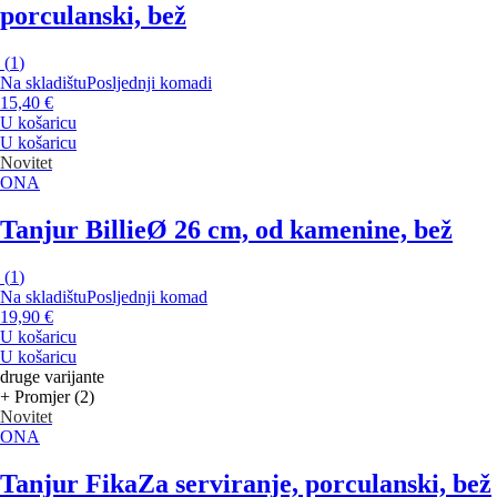
porculanski, bež
(
1
)
Na skladištu
Posljednji komadi
15,40 €
U košaricu
U košaricu
Novitet
ONA
Tanjur Billie
Ø 26 cm, od kamenine, bež
(
1
)
Na skladištu
Posljednji komad
19,90 €
U košaricu
U košaricu
druge varijante
+ Promjer (2)
Novitet
ONA
Tanjur Fika
Za serviranje, porculanski, bež