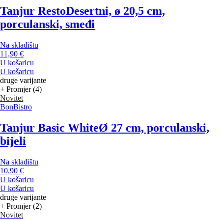
Tanjur Resto
Desertni, ø 20,5 cm,
porculanski, smeđi
Na skladištu
11,90 €
U košaricu
U košaricu
druge varijante
+ Promjer (4)
Novitet
BonBistro
Tanjur Basic White
Ø 27 cm, porculanski,
bijeli
Na skladištu
10,90 €
U košaricu
U košaricu
druge varijante
+ Promjer (2)
Novitet