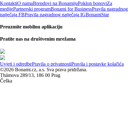
Kontakti
O nama
Brendovi na Bonamiju
Poklon bonovi
Za
medije
Partnerski program
Bonami for Business
Pravila nagradnog
natječaja FB
Pravila nagradnog natječaja IG
BonamiStar
Preuzmite mobilnu aplikaciju
Pratite nas na društvenim mrežama
Uvjeti i odredbe
Pravila o privatnosti
Pravila i postavke kolačića
©2026 Bonami.cz, a.s. Sva prava pridržana.
Thámova 289/13, 186 00 Prag
Češka