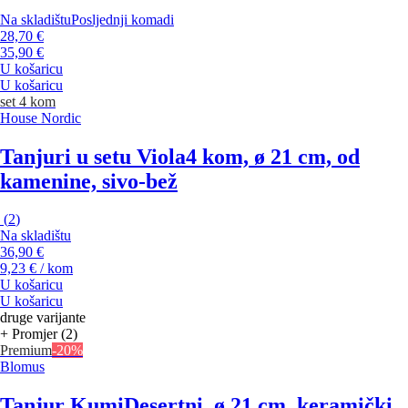
Na skladištu
Posljednji komadi
28,70 €
35,90 €
U košaricu
U košaricu
set 4 kom
House Nordic
Tanjuri u setu Viola
4 kom, ø 21 cm, od
kamenine, sivo-bež
(
2
)
Na skladištu
36,90 €
9,23 € / kom
U košaricu
U košaricu
druge varijante
+ Promjer (2)
Premium
-20%
Blomus
Tanjur Kumi
Desertni, ø 21 cm, keramički,