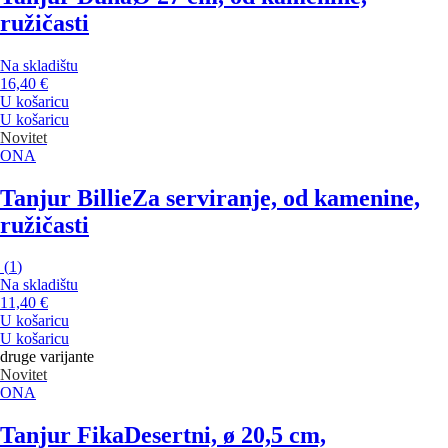
ružičasti
Na skladištu
16,40 €
U košaricu
U košaricu
Novitet
ONA
Tanjur Billie
Za serviranje, od kamenine,
ružičasti
(
1
)
Na skladištu
11,40 €
U košaricu
U košaricu
druge varijante
Novitet
ONA
Tanjur Fika
Desertni, ø 20,5 cm,