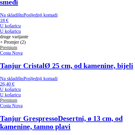
smeđi
Na skladištu
Posljednji komadi
18 €
U košaricu
U košaricu
druge varijante
+ Promjer (2)
Premium
Costa Nova
Tanjur Cristal
Ø 25 cm, od kamenine, bijeli
Na skladištu
Posljednji komadi
26,40 €
U košaricu
U košaricu
Premium
Costa Nova
Tanjur Grespresso
Desertni, ø 13 cm, od
kamenine, tamno plavi