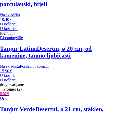
porculanski, bijeli
Na skladištu
10,40 €
U košaricu
U košaricu
Premium
Bloomingville
Tanjur Latina
Desertni, ø 20 cm, od
kamenine, tamno ljubičasti
Na skladištu
Posljednji komadi
15,90 €
U košaricu
U košaricu
druge varijante
+ Promjer (2)
-10%
Orion
Tanjur Verde
Desertni, ø 21 cm, staklen,