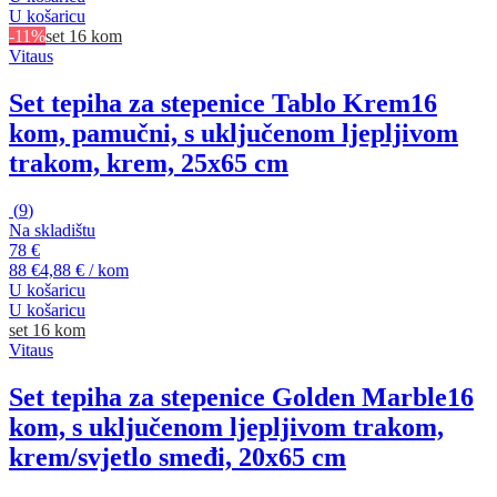
U košaricu
-11%
set 16 kom
Vitaus
Set tepiha za stepenice Tablo Krem
16
kom, pamučni, s uključenom ljepljivom
trakom, krem, 25x65 cm
(
9
)
Na skladištu
78 €
88 €
4,88 € / kom
U košaricu
U košaricu
set 16 kom
Vitaus
Set tepiha za stepenice Golden Marble
16
kom, s uključenom ljepljivom trakom,
krem/svjetlo smeđi, 20x65 cm