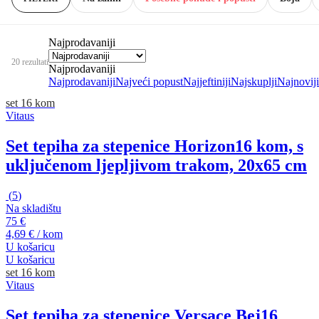
Najprodavaniji
20 rezultati
Najprodavaniji
Najprodavaniji
Najveći popust
Najjeftiniji
Najskuplji
Najnoviji
set 16 kom
Vitaus
Set tepiha za stepenice Horizon
16 kom, s
uključenom ljepljivom trakom, 20x65 cm
(
5
)
Na skladištu
75 €
4,69 € / kom
U košaricu
U košaricu
set 16 kom
Vitaus
Set tepiha za stepenice Versace Bej
16