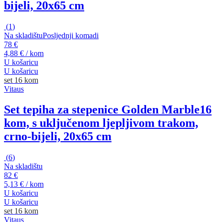
bijeli, 20x65 cm
(
1
)
Na skladištu
Posljednji komadi
78 €
4,88 € / kom
U košaricu
U košaricu
set 16 kom
Vitaus
Set tepiha za stepenice Golden Marble
16
kom, s uključenom ljepljivom trakom,
crno-bijeli, 20x65 cm
(
6
)
Na skladištu
82 €
5,13 € / kom
U košaricu
U košaricu
set 16 kom
Vitaus