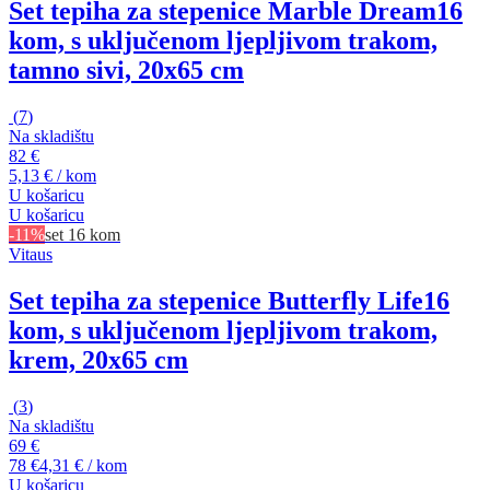
Set tepiha za stepenice Marble Dream
16
kom, s uključenom ljepljivom trakom,
tamno sivi, 20x65 cm
(
7
)
Na skladištu
82 €
5,13 € / kom
U košaricu
U košaricu
-11%
set 16 kom
Vitaus
Set tepiha za stepenice Butterfly Life
16
kom, s uključenom ljepljivom trakom,
krem, 20x65 cm
(
3
)
Na skladištu
69 €
78 €
4,31 € / kom
U košaricu