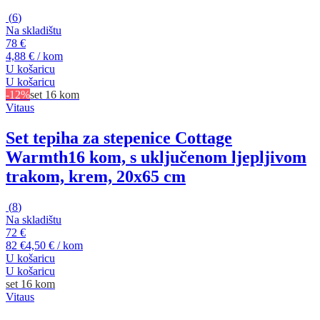
(
6
)
Na skladištu
78 €
4,88 € / kom
U košaricu
U košaricu
-12%
set 16 kom
Vitaus
Set tepiha za stepenice Cottage
Warmth
16 kom, s uključenom ljepljivom
trakom, krem, 20x65 cm
(
8
)
Na skladištu
72 €
82 €
4,50 € / kom
U košaricu
U košaricu
set 16 kom
Vitaus