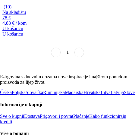
(
10
)
Na skladištu
78 €
4,88 € / kom
U košaricu
U košaricu
1
E-trgovina s dnevnim dozama nove inspiracije i najširom ponudom
proizvoda za lijep život.
Češka
Poljska
Slovačka
Rumunjska
Mađarska
Hrvatska
Litva
Latvija
Slove
Informacije o kupnji
Sve o kupnji
Dostava
Prigovori i povrat
Plaćanje
Kako funkcioniraju
krediti
Više o bonami