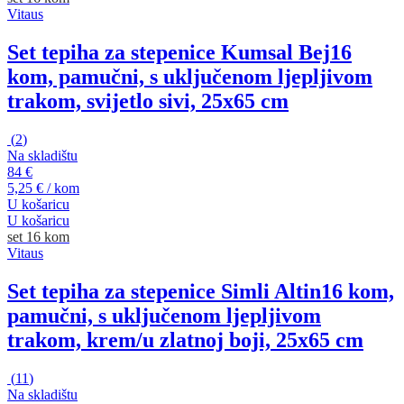
Vitaus
Set tepiha za stepenice Kumsal Bej
16
kom, pamučni, s uključenom ljepljivom
trakom, svijetlo sivi, 25x65 cm
(
2
)
Na skladištu
84 €
5,25 € / kom
U košaricu
U košaricu
set 16 kom
Vitaus
Set tepiha za stepenice Simli Altin
16 kom,
pamučni, s uključenom ljepljivom
trakom, krem/u zlatnoj boji, 25x65 cm
(
11
)
Na skladištu