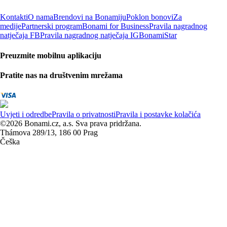
Kontakti
O nama
Brendovi na Bonamiju
Poklon bonovi
Za
medije
Partnerski program
Bonami for Business
Pravila nagradnog
natječaja FB
Pravila nagradnog natječaja IG
BonamiStar
Preuzmite mobilnu aplikaciju
Pratite nas na društvenim mrežama
Uvjeti i odredbe
Pravila o privatnosti
Pravila i postavke kolačića
©2026 Bonami.cz, a.s. Sva prava pridržana.
Thámova 289/13, 186 00 Prag
Češka