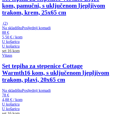
kom, pamučni, s uključenom ljepljivom
trakom, krem, 25x65 cm
(
2
)
Na skladištu
Posljednji komadi
88 €
5,50 € / kom
U košaricu
U košaricu
set 16 kom
Vitaus
Set tepiha za stepenice Cottage
Warmth
16 kom, s uključenom ljepljivom
trakom, plavi, 20x65 cm
Na skladištu
Posljednji komadi
78 €
4,88 € / kom
U košaricu
U košaricu
set 16 kom