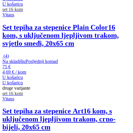
U košaricu
set 16 kom
Vitaus
Set tepiha za stepenice Plain Color
16
kom, s uključenom ljepljivom trakom,
svjetlo smeđi, 20x65 cm
(
4
)
Na skladištu
Posljednji komad
75 €
4,69 € / kom
U košaricu
U košaricu
druge varijante
set 16 kom
Vitaus
Set tepiha za stepenice Art
16 kom, s
uključenom ljepljivom trakom, crno-
bijeli, 20x65 cm