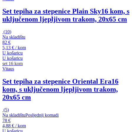
Set tepiha za stepenice Plain Sky
16 kom, s
uključenom ljepljivom trakom, 20x65 cm
(
10
)
Na skladištu
82 €
5,13 € / kom
U košaricu
U košaricu
set 16 kom
Vitaus
Set tepiha za stepenice Oriental Era
16
kom, s uključenom ljepljivom trakom,
20x65 cm
(
5
)
Na skladištu
Posljednji komadi
78 €
4,88 € / kom
U košaricu