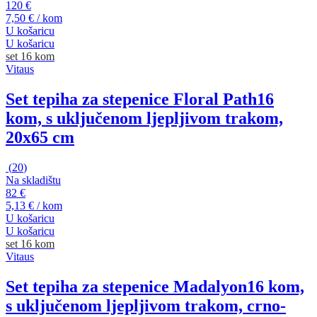
120 €
7,50 € / kom
U košaricu
U košaricu
set 16 kom
Vitaus
Set tepiha za stepenice Floral Path
16
kom, s uključenom ljepljivom trakom,
20x65 cm
(
20
)
Na skladištu
82 €
5,13 € / kom
U košaricu
U košaricu
set 16 kom
Vitaus
Set tepiha za stepenice Madalyon
16 kom,
s uključenom ljepljivom trakom, crno-