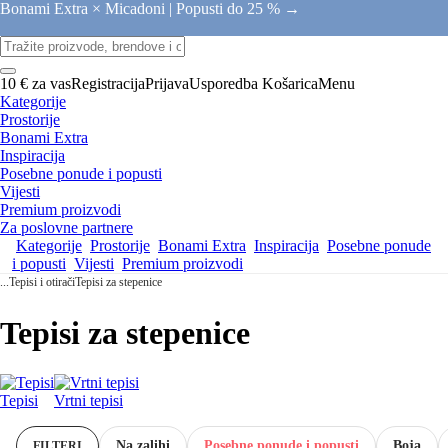
Bonami Extra × Micadoni |
Popusti do 25 % →
10 € za vas
Registracija
Prijava
Usporedba
Košarica
Menu
Kategorije
Prostorije
Bonami Extra
Inspiracija
Posebne ponude i popusti
Vijesti
Premium proizvodi
Za poslovne partnere
Kategorije
Prostorije
Bonami Extra
Inspiracija
Posebne ponude
i popusti
Vijesti
Premium proizvodi
...
Tepisi i otirači
Tepisi za stepenice
Tepisi za stepenice
Tepisi
Vrtni tepisi
Na zalihi
Posebne ponude i popusti
Boja
FILTERI