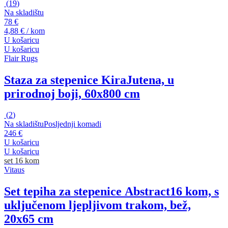
(
19
)
Na skladištu
78 €
4,88 € / kom
U košaricu
U košaricu
Flair Rugs
Staza za stepenice Kira
Jutena, u
prirodnoj boji, 60x800 cm
(
2
)
Na skladištu
Posljednji komadi
246 €
U košaricu
U košaricu
set 16 kom
Vitaus
Set tepiha za stepenice Abstract
16 kom, s
uključenom ljepljivom trakom, bež,
20x65 cm