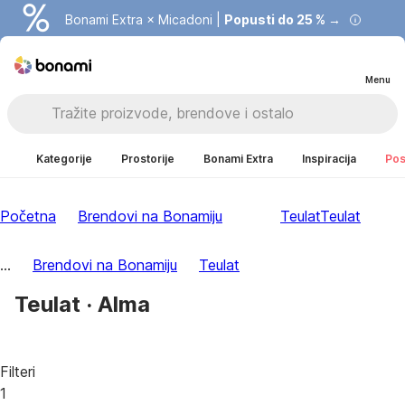
Bonami Extra × Micadoni |
Popusti do 25 % →
Menu
Kategorije
Prostorije
Bonami Extra
Inspiracija
Pos
Početna
Brendovi na Bonamiju
Teulat
Teulat
...
Brendovi na Bonamiju
Teulat
Teulat · Alma
Filteri
1