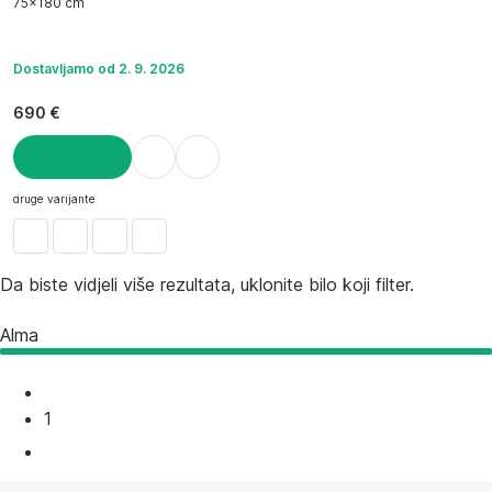
75x180 cm
Dostavljamo od 2. 9. 2026
690 €
U KOŠARICU
druge varijante
Da biste vidjeli više rezultata, uklonite bilo koji filter.
Alma
1