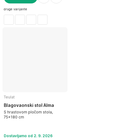
U KOŠARICU
druge varijante
Teulat
Blagovaonski stol Alma
S hrastovom pločom stola,
75x180 cm
Dostavljamo od 2. 9. 2026