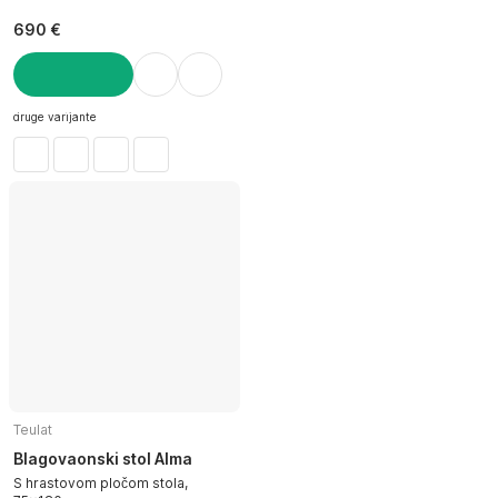
690 €
U KOŠARICU
druge varijante
Teulat
Blagovaonski stol Alma
S hrastovom pločom stola,