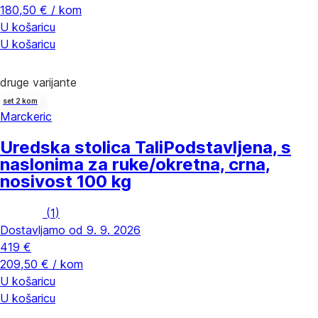
180,50 € / kom
U košaricu
U košaricu
druge varijante
set 2 kom
Marckeric
Uredska stolica Tali
Podstavljena, s
naslonima za ruke/okretna, crna,
nosivost 100 kg
(
1
)
Dostavljamo od 9. 9. 2026
419 €
209,50 € / kom
U košaricu
U košaricu