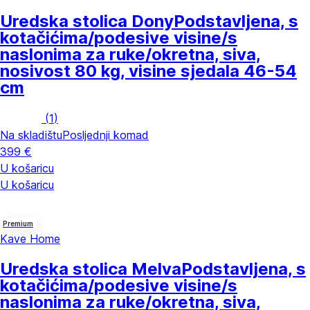
Uredska stolica Dony
Podstavljena, s
kotačićima/podesive visine/s
naslonima za ruke/okretna, siva,
nosivost 80 kg, visine sjedala 46-54
cm
(
1
)
Na skladištu
Posljednji komad
399 €
U košaricu
U košaricu
Premium
Kave Home
Uredska stolica Melva
Podstavljena, s
kotačićima/podesive visine/s
naslonima za ruke/okretna, siva,