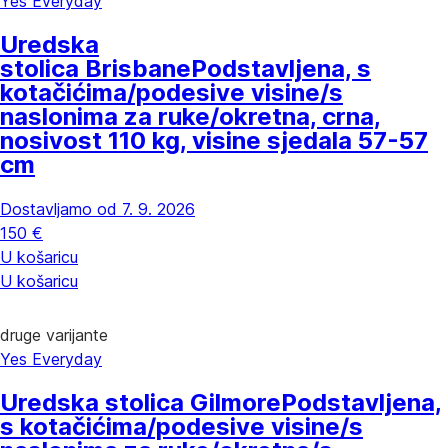
Yes Everyday
Uredska
stolica Brisbane
Podstavljena, s
kotačićima/podesive visine/s
naslonima za ruke/okretna, crna,
nosivost 110 kg, visine sjedala 57-57
cm
Dostavljamo od 7. 9. 2026
150 €
U košaricu
U košaricu
druge varijante
Yes Everyday
Uredska stolica Gilmore
Podstavljena,
s kotačićima/podesive visine/s