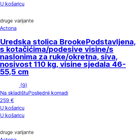
U košaricu
druge varijante
Actona
Uredska stolica Brooke
Podstavljena,
s kotačićima/podesive visine/s
naslonima za ruke/okretna, siva,
nosivost 110 kg, visine sjedala 46-
55,5 cm
(
9
)
Na skladištu
Posljednji komadi
259 €
U košaricu
U košaricu
druge varijante
Actona