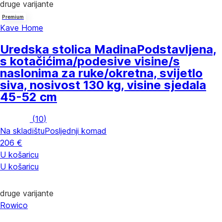
druge varijante
Premium
Kave Home
Uredska stolica Madina
Podstavljena,
s kotačićima/podesive visine/s
naslonima za ruke/okretna, svijetlo
siva, nosivost 130 kg, visine sjedala
45-52 cm
(
10
)
Na skladištu
Posljednji komad
206 €
U košaricu
U košaricu
druge varijante
Rowico