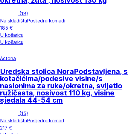
okretna, žuta , nosivost 130 kg
(
18
)
Na skladištu
Posljednji komadi
185 €
U košaricu
U košaricu
Actona
Uredska stolica Nora
Podstavljena, s
kotačićima/podesive visine/s
naslonima za ruke/okretna, svijetlo
ružičasta, nosivost 110 kg, visine
sjedala 44-54 cm
(
15
)
Na skladištu
Posljednji komad
217 €