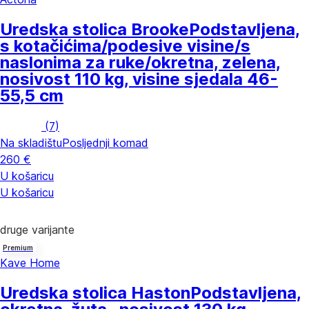
Uredska stolica Brooke
Podstavljena,
s kotačićima/podesive visine/s
naslonima za ruke/okretna, zelena,
nosivost 110 kg, visine sjedala 46-
55,5 cm
(
7
)
Na skladištu
Posljednji komad
260 €
U košaricu
U košaricu
druge varijante
Premium
Kave Home
Uredska stolica Haston
Podstavljena,