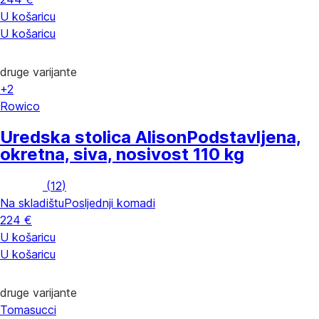
U košaricu
U košaricu
druge varijante
+2
Rowico
Uredska stolica Alison
Podstavljena,
okretna, siva, nosivost 110 kg
(
12
)
Na skladištu
Posljednji komadi
224 €
U košaricu
U košaricu
druge varijante
Tomasucci