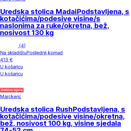
Uredska stolica Madai
Podstavljena, s
kotačićima/podesive visine/s
naslonima za ruke/okretna, bež,
nosivost 130 kg
(
4
)
Na skladištu
Posljednji komad
413 €
U košaricu
U košaricu
Odlična cijena
Marckeric
Uredska stolica Rush
Podstavljena, s
kotačićima/podesive visine/okretna,
bež, nosivost 100 kg, visine sjedala
74-52 cm