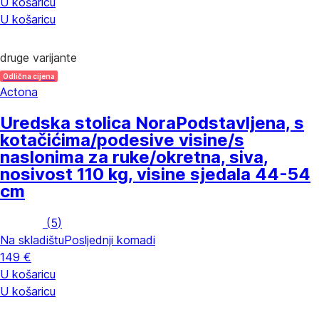
U košaricu
U košaricu
druge varijante
Odlična cijena
Actona
Uredska stolica Nora
Podstavljena, s
kotačićima/podesive visine/s
naslonima za ruke/okretna, siva,
nosivost 110 kg, visine sjedala 44-54
cm
(
5
)
Na skladištu
Posljednji komadi
149 €
U košaricu
U košaricu