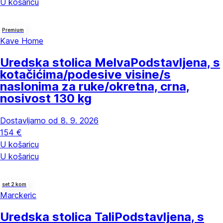
U košaricu
Premium
Kave Home
Uredska stolica Melva
Podstavljena, s
kotačićima/podesive visine/s
naslonima za ruke/okretna, crna,
nosivost 130 kg
Dostavljamo od 8. 9. 2026
154 €
U košaricu
U košaricu
set 2 kom
Marckeric
Uredska stolica Tali
Podstavljena, s