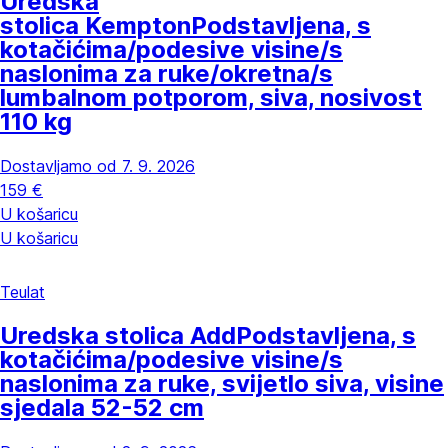
Uredska
stolica Kempton
Podstavljena, s
kotačićima/podesive visine/s
naslonima za ruke/okretna/s
lumbalnom potporom, siva, nosivost
110 kg
Dostavljamo od 7. 9. 2026
159 €
U košaricu
U košaricu
Teulat
Uredska stolica Add
Podstavljena, s
kotačićima/podesive visine/s
naslonima za ruke, svijetlo siva, visine
sjedala 52-52 cm