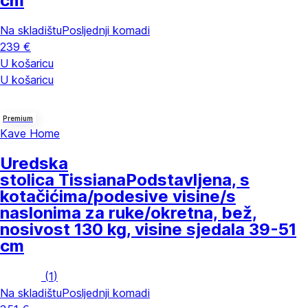
cm
Na skladištu
Posljednji komadi
239 €
U košaricu
U košaricu
Premium
Kave Home
Uredska
stolica Tissiana
Podstavljena, s
kotačićima/podesive visine/s
naslonima za ruke/okretna, bež,
nosivost 130 kg, visine sjedala 39-51
cm
(
1
)
Na skladištu
Posljednji komadi