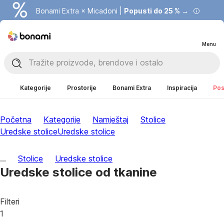
Bonami Extra × Micadoni |
Popusti do 25 % →
Menu
Kategorije
Prostorije
Bonami Extra
Inspiracija
Pos
Početna
Kategorije
Namještaj
Stolice
Uredske stolice
Uredske stolice
...
Stolice
Uredske stolice
Uredske stolice od tkanine
Filteri
1