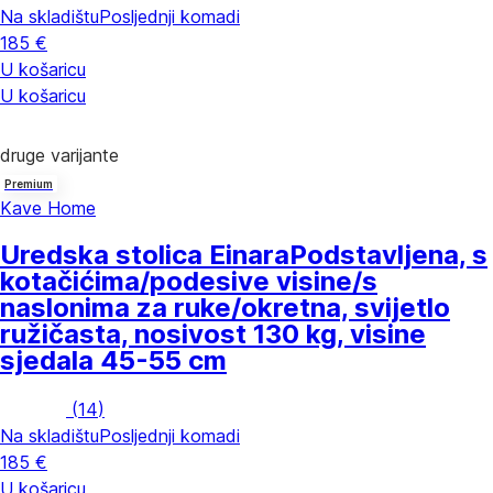
Na skladištu
Posljednji komadi
185 €
U košaricu
U košaricu
druge varijante
Premium
Kave Home
Uredska stolica Einara
Podstavljena, s
kotačićima/podesive visine/s
naslonima za ruke/okretna, svijetlo
ružičasta, nosivost 130 kg, visine
sjedala 45-55 cm
(
14
)
Na skladištu
Posljednji komadi
185 €
U košaricu