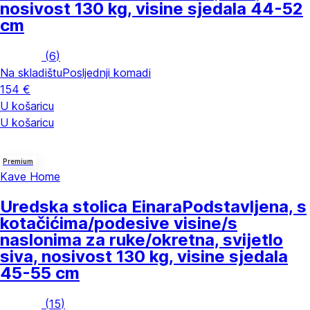
nosivost 130 kg, visine sjedala 44-52
cm
(
6
)
Na skladištu
Posljednji komadi
154 €
U košaricu
U košaricu
Premium
Kave Home
Uredska stolica Einara
Podstavljena, s
kotačićima/podesive visine/s
naslonima za ruke/okretna, svijetlo
siva, nosivost 130 kg, visine sjedala
45-55 cm
(
15
)