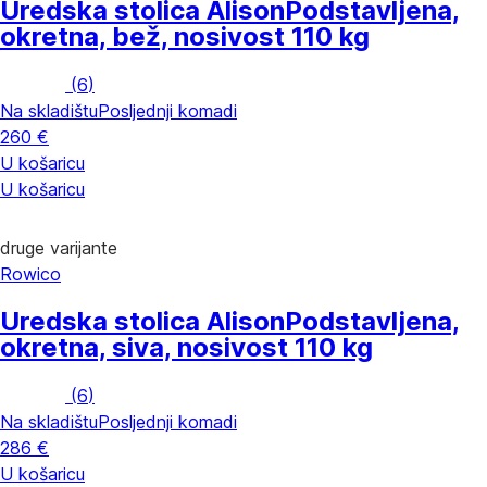
Uredska stolica Alison
Podstavljena,
okretna, bež, nosivost 110 kg
(
6
)
Na skladištu
Posljednji komadi
260 €
U košaricu
U košaricu
druge varijante
Rowico
Uredska stolica Alison
Podstavljena,
okretna, siva, nosivost 110 kg
(
6
)
Na skladištu
Posljednji komadi
286 €
U košaricu