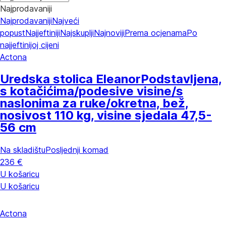
Najprodavaniji
Najprodavaniji
Najveći
popust
Najjeftiniji
Najskuplji
Najnoviji
Prema ocjenama
Po
najjeftinijoj cijeni
Actona
Uredska stolica Eleanor
Podstavljena,
s kotačićima/podesive visine/s
naslonima za ruke/okretna, bež,
nosivost 110 kg, visine sjedala 47,5-
56 cm
Na skladištu
Posljednji komad
236 €
U košaricu
U košaricu
Actona