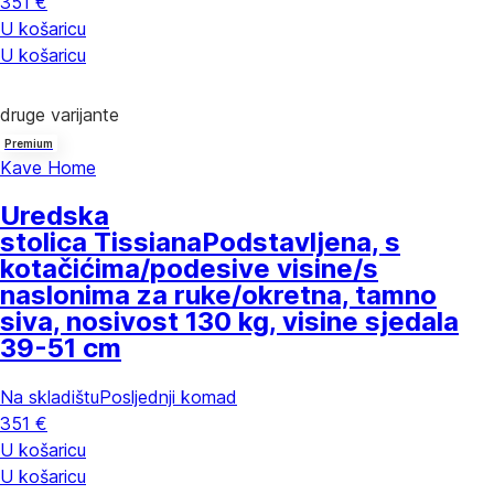
351 €
U košaricu
U košaricu
druge varijante
Premium
Kave Home
Uredska
stolica Tissiana
Podstavljena, s
kotačićima/podesive visine/s
naslonima za ruke/okretna, tamno
siva, nosivost 130 kg, visine sjedala
39-51 cm
Na skladištu
Posljednji komad
351 €
U košaricu
U košaricu