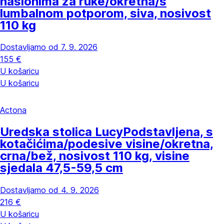
naslonima za ruke/okretna/s
lumbalnom potporom, siva, nosivost
110 kg
Dostavljamo od 7. 9. 2026
155 €
U košaricu
U košaricu
Actona
Uredska stolica Lucy
Podstavljena, s
kotačićima/podesive visine/okretna,
crna/bež, nosivost 110 kg, visine
sjedala 47,5-59,5 cm
Dostavljamo od 4. 9. 2026
216 €
U košaricu