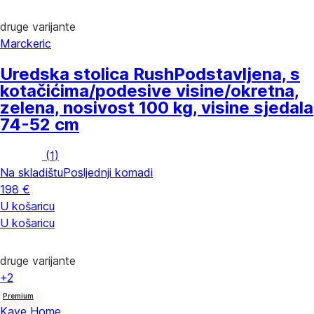
druge varijante
Marckeric
Uredska stolica Rush
Podstavljena, s
kotačićima/podesive visine/okretna,
zelena, nosivost 100 kg, visine sjedala
74-52 cm
(
1
)
Na skladištu
Posljednji komadi
198 €
U košaricu
U košaricu
druge varijante
+2
Premium
Kave Home