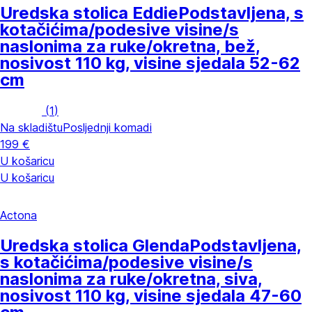
Uredska stolica Eddie
Podstavljena, s
kotačićima/podesive visine/s
naslonima za ruke/okretna, bež,
nosivost 110 kg, visine sjedala 52-62
cm
(
1
)
Na skladištu
Posljednji komadi
199 €
U košaricu
U košaricu
Actona
Uredska stolica Glenda
Podstavljena,
s kotačićima/podesive visine/s
naslonima za ruke/okretna, siva,
nosivost 110 kg, visine sjedala 47-60