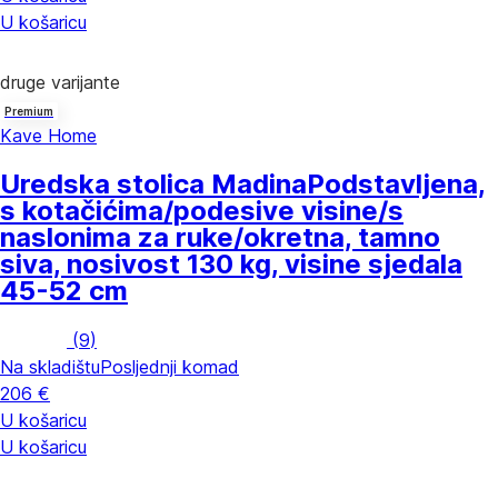
U košaricu
druge varijante
Premium
Kave Home
Uredska stolica Madina
Podstavljena,
s kotačićima/podesive visine/s
naslonima za ruke/okretna, tamno
siva, nosivost 130 kg, visine sjedala
45-52 cm
(
9
)
Na skladištu
Posljednji komad
206 €
U košaricu
U košaricu