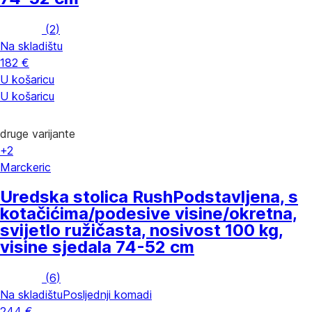
(
2
)
Na skladištu
182 €
U košaricu
U košaricu
druge varijante
+2
Marckeric
Uredska stolica Rush
Podstavljena, s
kotačićima/podesive visine/okretna,
svijetlo ružičasta, nosivost 100 kg,
visine sjedala 74-52 cm
(
6
)
Na skladištu
Posljednji komadi
244 €