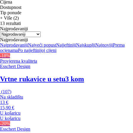
Cijena
Dostupnost
Tip ponude
+ Više (2)
13 rezultati
Najprodavaniji
Najprodavaniji
Najprodavaniji
Najveći popust
Najjeftiniji
Najskuplji
Najnoviji
Prema
ocjenama
Po najjeftinijoj cijeni
-18%
Provjerena kvaliteta
Esschert Design
Vrtne rukavice u setu
3 kom
(
107
)
Na skladištu
13 €
15,90 €
U košaricu
U košaricu
-20%
Esschert Design