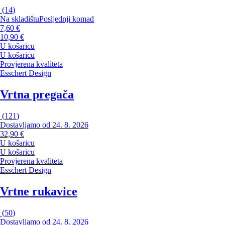
(
14
)
Na skladištu
Posljednji komad
7,60 €
10,90 €
U košaricu
U košaricu
Provjerena kvaliteta
Esschert Design
Vrtna pregača
(
121
)
Dostavljamo od 24. 8. 2026
32,90 €
U košaricu
U košaricu
Provjerena kvaliteta
Esschert Design
Vrtne rukavice
(
50
)
Dostavljamo od 24. 8. 2026