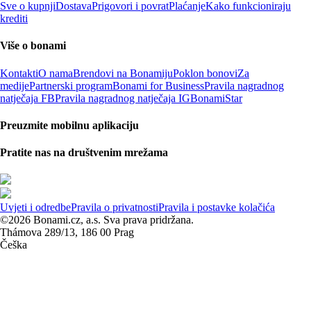
Sve o kupnji
Dostava
Prigovori i povrat
Plaćanje
Kako funkcioniraju
krediti
Više o bonami
Kontakti
O nama
Brendovi na Bonamiju
Poklon bonovi
Za
medije
Partnerski program
Bonami for Business
Pravila nagradnog
natječaja FB
Pravila nagradnog natječaja IG
BonamiStar
Preuzmite mobilnu aplikaciju
Pratite nas na društvenim mrežama
Uvjeti i odredbe
Pravila o privatnosti
Pravila i postavke kolačića
©2026 Bonami.cz, a.s. Sva prava pridržana.
Thámova 289/13, 186 00 Prag
Češka