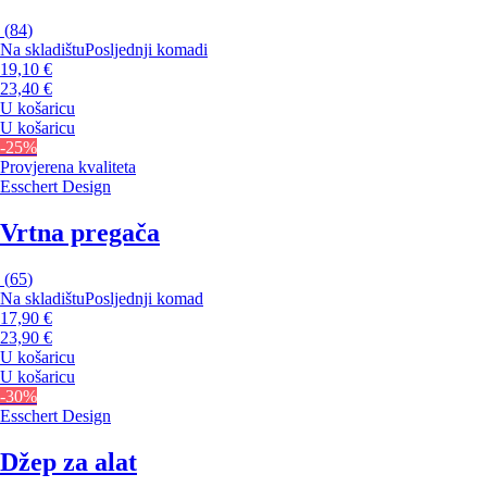
(
84
)
Na skladištu
Posljednji komadi
19,10 €
23,40 €
U košaricu
U košaricu
-25%
Provjerena kvaliteta
Esschert Design
Vrtna pregača
(
65
)
Na skladištu
Posljednji komad
17,90 €
23,90 €
U košaricu
U košaricu
-30%
Esschert Design
Džep za alat