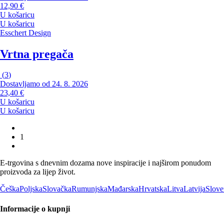
12,90 €
U košaricu
U košaricu
Esschert Design
Vrtna pregača
(
3
)
Dostavljamo od 24. 8. 2026
23,40 €
U košaricu
U košaricu
1
E-trgovina s dnevnim dozama nove inspiracije i najširom ponudom
proizvoda za lijep život.
Češka
Poljska
Slovačka
Rumunjska
Mađarska
Hrvatska
Litva
Latvija
Slove
Informacije o kupnji