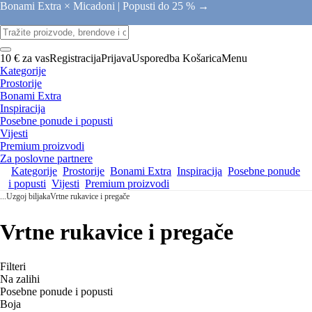
Bonami Extra × Micadoni |
Popusti do 25 % →
10 € za vas
Registracija
Prijava
Usporedba
Košarica
Menu
Kategorije
Prostorije
Bonami Extra
Inspiracija
Posebne ponude i popusti
Vijesti
Premium proizvodi
Za poslovne partnere
Kategorije
Prostorije
Bonami Extra
Inspiracija
Posebne ponude
i popusti
Vijesti
Premium proizvodi
...
Uzgoj biljaka
Vrtne rukavice i pregače
Vrtne rukavice i pregače
Filteri
Na zalihi
Posebne ponude i popusti
Boja