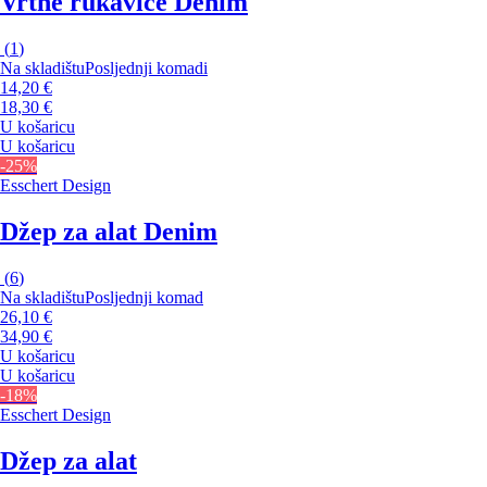
Vrtne rukavice Denim
(
1
)
Na skladištu
Posljednji komadi
14,20 €
18,30 €
U košaricu
U košaricu
-25%
Esschert Design
Džep za alat Denim
(
6
)
Na skladištu
Posljednji komad
26,10 €
34,90 €
U košaricu
U košaricu
-18%
Esschert Design
Džep za alat