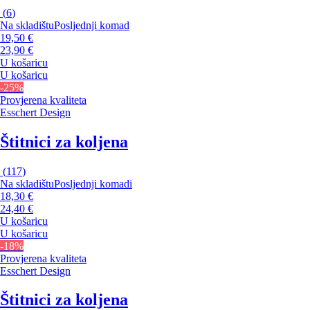
(
6
)
Na skladištu
Posljednji komad
19,50 €
23,90 €
U košaricu
U košaricu
-25%
Provjerena kvaliteta
Esschert Design
Štitnici za koljena
(
117
)
Na skladištu
Posljednji komadi
18,30 €
24,40 €
U košaricu
U košaricu
-18%
Provjerena kvaliteta
Esschert Design
Štitnici za koljena