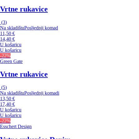
Vrtne rukavice
(
3
)
Na skladištu
Posljednji komad
11,50 €
14,40 €
U košaricu
U košaricu
-22%
Green Gate
Vrtne rukavice
(
5
)
Na skladištu
Posljednji komadi
13,50 €
17,40 €
U košaricu
U košaricu
-22%
Esschert Design