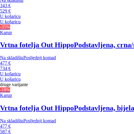
Na skladištu
343 €
529 €
U košaricu
U košaricu
-35%
Karup
Vrtna fotelja Out Hippo
Podstavljena, crna/
Na skladištu
Posljednji komad
477 €
734 €
U košaricu
U košaricu
druge varijante
-18%
Karup
Vrtna fotelja Out Hippo
Podstavljena, bijel
Na skladištu
Posljednji komad
477 €
587 €