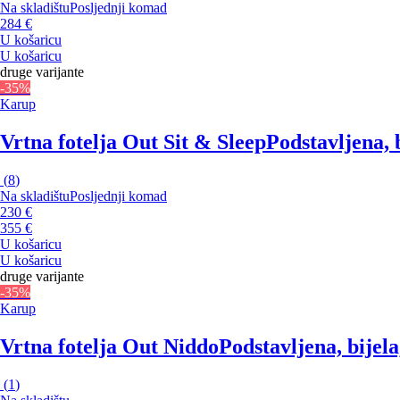
Na skladištu
Posljednji komad
284 €
U košaricu
U košaricu
druge varijante
-35%
Karup
Vrtna fotelja Out Sit & Sleep
Podstavljena, b
(
8
)
Na skladištu
Posljednji komad
230 €
355 €
U košaricu
U košaricu
druge varijante
-35%
Karup
Vrtna fotelja Out Niddo
Podstavljena, bijela
(
1
)