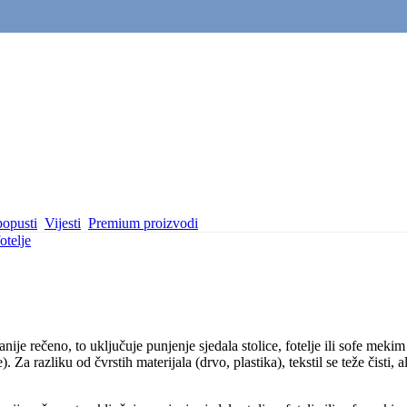
popusti
Vijesti
Premium proizvodi
otelje
e rečeno, to uključuje punjenje sjedala stolice, fotelje ili sofe mekim
Za razliku od čvrstih materijala (drvo, plastika), tekstil se teže čisti, a