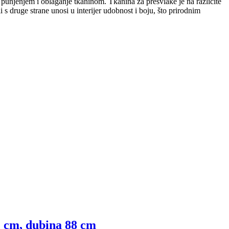
 punjenjem i oblaganje tkaninom. Tkanina za presvlake je na različite
li s druge strane unosi u interijer udobnost i boju, što prirodnim
72 cm, dubina 88 cm