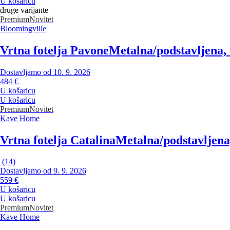
U košaricu
druge varijante
Premium
Novitet
Bloomingville
Vrtna fotelja Pavone
Metalna/podstavljena, 
Dostavljamo od 10. 9. 2026
484 €
U košaricu
U košaricu
Premium
Novitet
Kave Home
Vrtna fotelja Catalina
Metalna/podstavljena,
(
14
)
Dostavljamo od 9. 9. 2026
559 €
U košaricu
U košaricu
Premium
Novitet
Kave Home