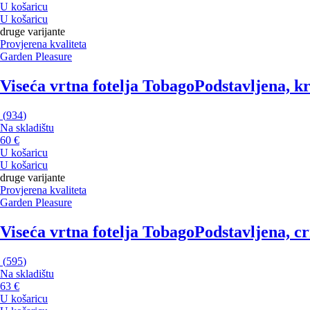
U košaricu
U košaricu
druge varijante
Provjerena kvaliteta
Garden Pleasure
Viseća vrtna fotelja Tobago
Podstavljena, k
(
934
)
Na skladištu
60 €
U košaricu
U košaricu
druge varijante
Provjerena kvaliteta
Garden Pleasure
Viseća vrtna fotelja Tobago
Podstavljena, cr
(
595
)
Na skladištu
63 €
U košaricu