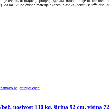
e rečeno, to uključuje punjenje sjedala stolice, fotelje ili sofe mekim
Za razliku od čvrstih materijala (drvo, plastika), tekstil se teže čisti, a
enama
Po najjeftinijoj cijeni
/bež, nosivost 130 kg, širina 92 cm, visina 