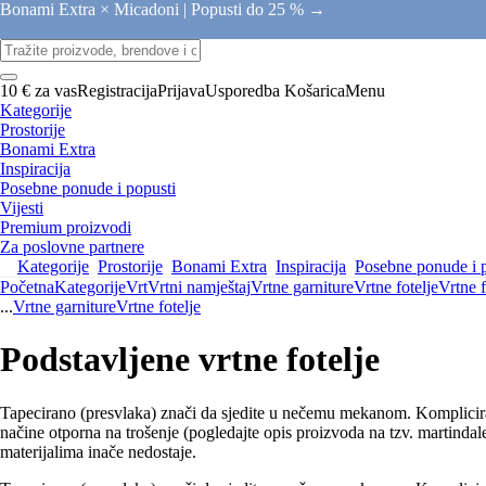
Bonami Extra × Micadoni |
Popusti do 25 % →
10 € za vas
Registracija
Prijava
Usporedba
Košarica
Menu
Kategorije
Prostorije
Bonami Extra
Inspiracija
Posebne ponude i popusti
Vijesti
Premium proizvodi
Za poslovne partnere
Kategorije
Prostorije
Bonami Extra
Inspiracija
Posebne ponude i 
Početna
Kategorije
Vrt
Vrtni namještaj
Vrtne garniture
Vrtne fotelje
Vrtne f
...
Vrtne garniture
Vrtne fotelje
Podstavljene vrtne fotelje
Tapecirano (presvlaka) znači da sjedite u nečemu mekanom. Kompliciranij
načine otporna na trošenje (pogledajte opis proizvoda na tzv. martindale). 
materijalima inače nedostaje.