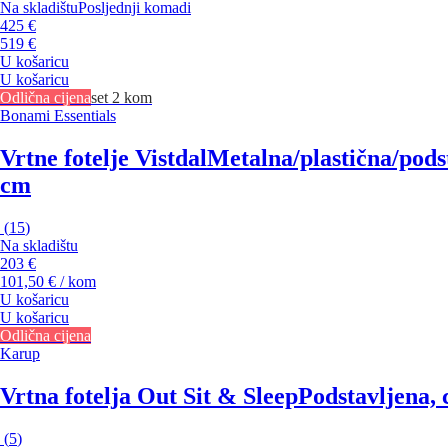
Na skladištu
Posljednji komadi
425 €
519 €
U košaricu
U košaricu
Odlična cijena
set 2 kom
Bonami Essentials
Vrtne fotelje Vistdal
Metalna/plastična/podst
cm
(
15
)
Na skladištu
203 €
101,50 € / kom
U košaricu
U košaricu
Odlična cijena
Karup
Vrtna fotelja Out Sit & Sleep
Podstavljena, 
(
5
)