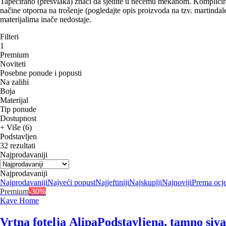
Tapecirano (presvlaka) znači da sjedite u nečemu mekanom. Kompliciranij
načine otporna na trošenje (pogledajte opis proizvoda na tzv. martindale). 
materijalima inače nedostaje.
Filteri
1
Premium
Noviteti
Posebne ponude i popusti
Na zalihi
Boja
Materijal
Tip ponude
Dostupnost
+ Više (6)
Podstavljen
32 rezultati
Najprodavaniji
Najprodavaniji
Najprodavaniji
Najveći popust
Najjeftiniji
Najskuplji
Najnoviji
Prema ocj
Premium
-30%
Kave Home
Vrtna fotelja Alipa
Podstavljena, tamno siva