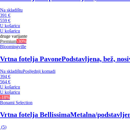
Na skladištu
391 €
559 €
U košaricu
U košaricu
druge varijante
Premium
-30%
Bloomingville
Vrtna fotelja Pavone
Podstavljena, bež, nosi
Na skladištu
Posljednji komadi
394 €
564 €
U košaricu
U košaricu
-18%
Bonami Selection
Vrtna fotelja Bellissima
Metalna/podstavljena
(
5
)