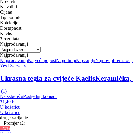
Noviteti
Na zalihi
Cijena
Tip ponude
Kolekcije
Dostupnost
Kaelis
3 rezultata
Najprodavaniji
Najprodavaniji
Najprodavaniji
Najveći popust
Najjeftiniji
Najskuplji
Najnoviji
Prema ocj
Yes Everyday
Ukrasna tegla za cvijeće Kaelis
Keramička, b
(
1
)
Na skladištu
Posljednji komadi
31,40 €
U košaricu
U košaricu
druge varijante
+ Promjer (2)
-20%