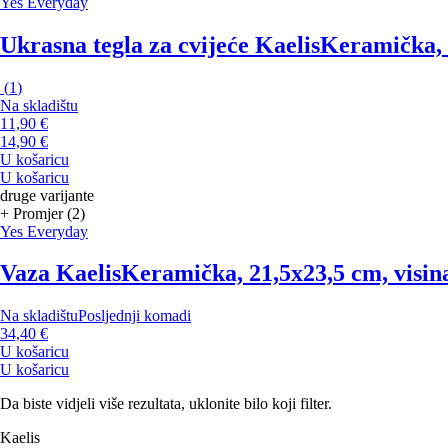
Yes Everyday
Ukrasna tegla za cvijeće Kaelis
Keramička, b
(
1
)
Na skladištu
11,90 €
14,90 €
U košaricu
U košaricu
druge varijante
+ Promjer (2)
Yes Everyday
Vaza Kaelis
Keramička, 21,5x23,5 cm, visin
Na skladištu
Posljednji komadi
34,40 €
U košaricu
U košaricu
Da biste vidjeli više rezultata, uklonite bilo koji filter.
Kaelis