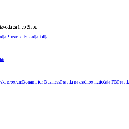
voda za lijep život.
nija
Bugarska
Estonija
Italija
iti
rski program
Bonami for Business
Pravila nagradnog natječaja FB
Pravil