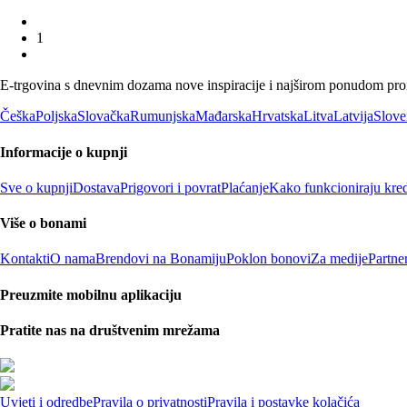
1
E-trgovina s dnevnim dozama nove inspiracije i najširom ponudom proiz
Češka
Poljska
Slovačka
Rumunjska
Mađarska
Hrvatska
Litva
Latvija
Slove
Informacije o kupnji
Sve o kupnji
Dostava
Prigovori i povrat
Plaćanje
Kako funkcioniraju kred
Više o bonami
Kontakti
O nama
Brendovi na Bonamiju
Poklon bonovi
Za medije
Partne
Preuzmite mobilnu aplikaciju
Pratite nas na društvenim mrežama
Uvjeti i odredbe
Pravila o privatnosti
Pravila i postavke kolačića