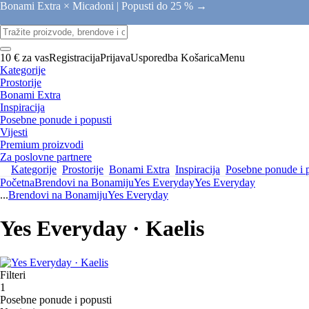
Bonami Extra × Micadoni |
Popusti do 25 % →
10 € za vas
Registracija
Prijava
Usporedba
Košarica
Menu
Kategorije
Prostorije
Bonami Extra
Inspiracija
Posebne ponude i popusti
Vijesti
Premium proizvodi
Za poslovne partnere
Kategorije
Prostorije
Bonami Extra
Inspiracija
Posebne ponude i 
Početna
Brendovi na Bonamiju
Yes Everyday
Yes Everyday
...
Brendovi na Bonamiju
Yes Everyday
Yes Everyday · Kaelis
Filteri
1
Posebne ponude i popusti