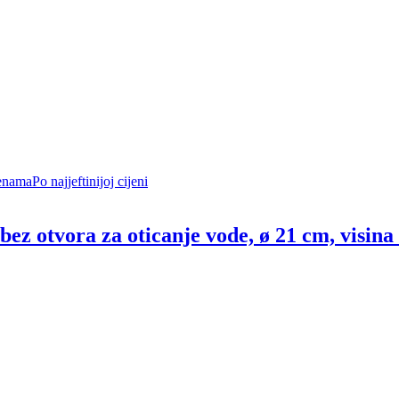
enama
Po najjeftinijoj cijeni
ez otvora za oticanje vode, ø 21 cm, visina