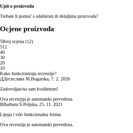
Upit o proizvodu
Trebate li pomoć s odabirom ili detaljima proizvoda?
Ocjene proizvoda
5
Broj ocjena
(
12
)
5
12
4
0
3
0
2
0
1
0
Kako funkcioniraju recenzije?
Д
Десислава М.
Bugarska
,
7. 2. 2026
Zadovoljan/na sam kvalitetom!
Ova recenzija je automatski prevedena.
B
Barbara Ś.
Poljska
,
25. 11. 2021
Lijepa i vrlo funkcionalna forma.
Ova recenzija je automatski prevedena.