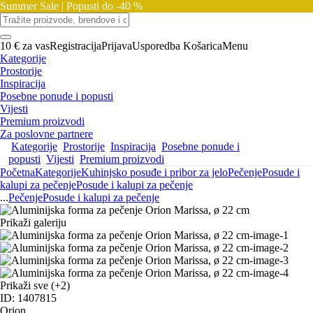
Summer Sale |
Popusti do -40 %
10 € za vas
Registracija
Prijava
Usporedba
Košarica
Menu
Kategorije
Prostorije
Inspiracija
Posebne ponude i popusti
Vijesti
Premium proizvodi
Za poslovne partnere
Kategorije
Prostorije
Inspiracija
Posebne ponude i
popusti
Vijesti
Premium proizvodi
Početna
Kategorije
Kuhinjsko posuđe i pribor za jelo
Pečenje
Posude i
kalupi za pečenje
Posude i kalupi za pečenje
...
Pečenje
Posude i kalupi za pečenje
Prikaži galeriju
Prikaži sve
(+2)
ID: 1407815
Orion