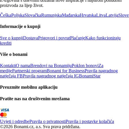
E-trgovina s dnevnim dozama nove inspiracije i najširom ponudom
proizvoda za lijep život.
Češka
Poljska
Slovačka
Rumunjska
Mađarska
Hrvatska
Litva
Latvija
Slove
Informacije o kupnji
Sve o kupnji
Dostava
Prigovori i povrat
Plaćanje
Kako funkcioniraju
krediti
Više o bonami
Kontakti
O nama
Brendovi na Bonamiju
Poklon bonovi
Za
medije
Partnerski program
Bonami for Business
Pravila nagradnog
natječaja FB
Pravila nagradnog natječaja IG
BonamiStar
Preuzmite mobilnu aplikaciju
Pratite nas na društvenim mrežama
Uvjeti i odredbe
Pravila o privatnosti
Pravila i postavke kolačića
©2026 Bonami.cz, a.s. Sva prava pridržana.