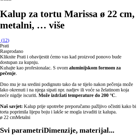
Kalup za tortu Marissa
ø 22 cm,
metalni
, …
više
(
12
)
Prati
Rasprodano
Kliknite Prati i obavijestit ćemo vas kad proizvod ponovo bude
dostupan za kupnju.
Kuhajte kao profesionalac. S ovom
aluminijskom formom za
pečenje
.
Dno mu je na sredini podignuto tako da se tijelo nakon pečenja može
lako okrenuti i na njega sipati npr. nadjev ili voće sa želatinom koja
neće nigdje iscuriti.
Može izdržati temperature do 200 °C
.
Naš savjet:
Kalup prije upotrebe preporučamo pažljivo očistiti kako bi
torta poprimila lijepu boju i lakše se mogla izvaditi iz kalupa.
ø 22 cm
Metalni
Svi parametri
Dimenzije, materijal...