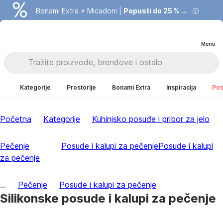
Bonami Extra × Micadoni |
Popusti do 25 % →
Menu
Kategorije
Prostorije
Bonami Extra
Inspiracija
Pos
Početna
Kategorije
Kuhinjsko posuđe i pribor za jelo
Pečenje
Posude i kalupi za pečenje
Posude i kalupi
za pečenje
...
Pečenje
Posude i kalupi za pečenje
Silikonske posude i kalupi za pečenje