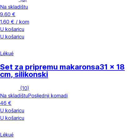
Na skladištu
9,60 €
1,60 € / kom
U košaricu
U košaricu
Lékué
Set za pripremu makaronsa
31 x 18
cm, silikonski
(
10
)
Na skladištu
Posljednji komadi
46 €
U košaricu
U košaricu
Lékué