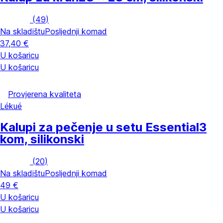
(
49
)
Na skladištu
Posljednji komad
37,40 €
U košaricu
U košaricu
Provjerena kvaliteta
Lékué
Kalupi za pečenje u setu Essential
3
kom, silikonski
(
20
)
Na skladištu
Posljednji komad
49 €
U košaricu
U košaricu