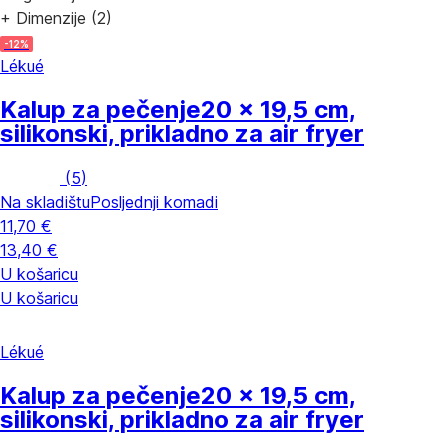
+ Dimenzije (2)
-12%
Lékué
Kalup za pečenje
20 x 19,5 cm,
silikonski, prikladno za air fryer
(
5
)
Na skladištu
Posljednji komadi
11,70 €
13,40 €
U košaricu
U košaricu
Lékué
Kalup za pečenje
20 x 19,5 cm,
silikonski, prikladno za air fryer