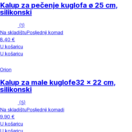
Kalup za pečenje kuglofa
ø 25 cm,
silikonski
(
1
)
Na skladištu
Posljednji komad
8,40 €
U košaricu
U košaricu
Orion
Kalup za male kuglofe
32 x 22 cm,
silikonski
(
5
)
Na skladištu
Posljednji komadi
9,90 €
U košaricu
U košaricu