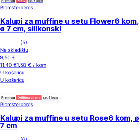
Premium
-16%
set 6 kom
Blomsterbergs
Kalupi za muffine u setu Flower
6 kom,
ø 7 cm, silikonski
(
5
)
Na skladištu
9,50 €
11,40 €
1,58 € / kom
U košaricu
U košaricu
Premium
Odlična cijena
set 6 kom
Blomsterbergs
Kalupi za muffine u setu Rose
6 kom, ø
7 cm
(
6
)