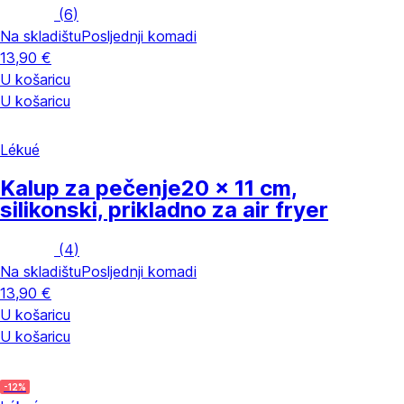
(
6
)
Na skladištu
Posljednji komadi
13,90 €
U košaricu
U košaricu
Lékué
Kalup za pečenje
20 x 11 cm,
silikonski, prikladno za air fryer
(
4
)
Na skladištu
Posljednji komadi
13,90 €
U košaricu
U košaricu
-12%