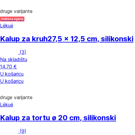
druge varijante
Odlična cijena
Lékué
Kalup za kruh
27,5 x 12,5 cm, silikonski
(
3
)
Na skladištu
14,70 €
U košaricu
U košaricu
druge varijante
Lékué
Kalup za tortu
ø 20 cm, silikonski
(
9
)