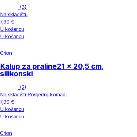
(
3
)
Na skladištu
7,90 €
U košaricu
U košaricu
Orion
Kalup za praline
21 x 20,5 cm,
silikonski
(
2
)
Na skladištu
Posljednji komadi
7,90 €
U košaricu
U košaricu
Orion