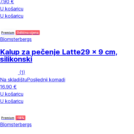
7,90 €
U košaricu
U košaricu
Premium
Odlična cijena
Blomsterbergs
Kalup za pečenje Latte
29 x 9 cm,
silikonski
(
1
)
Na skladištu
Posljednji komadi
16,90 €
U košaricu
U košaricu
Premium
-18%
Blomsterbergs