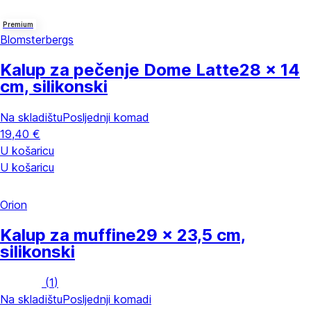
Premium
Blomsterbergs
Kalup za pečenje Dome Latte
28 x 14
cm, silikonski
Na skladištu
Posljednji komad
19,40 €
U košaricu
U košaricu
Orion
Kalup za muffine
29 x 23,5 cm,
silikonski
(
1
)
Na skladištu
Posljednji komadi