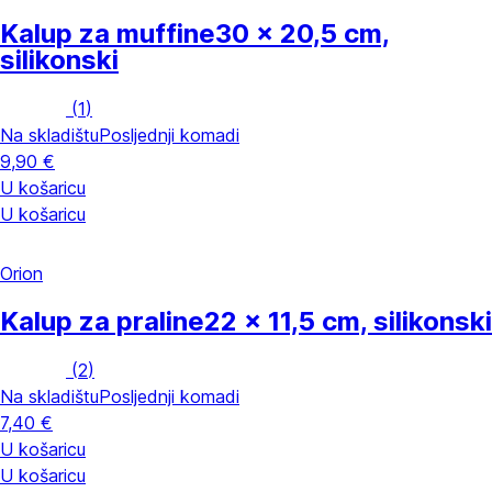
Kalup za muffine
30 x 20,5 cm,
silikonski
(
1
)
Na skladištu
Posljednji komadi
9,90 €
U košaricu
U košaricu
Orion
Kalup za praline
22 x 11,5 cm, silikonski
(
2
)
Na skladištu
Posljednji komadi
7,40 €
U košaricu
U košaricu