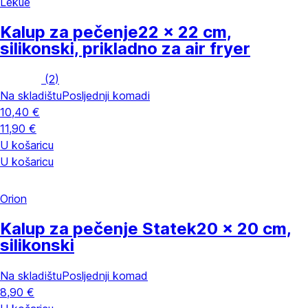
Lékué
Kalup za pečenje
22 x 22 cm,
silikonski, prikladno za air fryer
(
2
)
Na skladištu
Posljednji komadi
10,40 €
11,90 €
U košaricu
U košaricu
Orion
Kalup za pečenje Statek
20 x 20 cm,
silikonski
Na skladištu
Posljednji komad
8,90 €