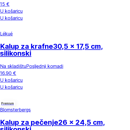
15 €
U košaricu
U košaricu
Lékué
Kalup za krafne
30,5 x 17,5 cm,
silikonski
Na skladištu
Posljednji komadi
16,90 €
U košaricu
U košaricu
Premium
Blomsterbergs
Kalup za pečenje
26 x 24,5 cm,
silikonski