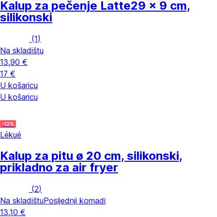
Kalup za pečenje Latte
29 x 9 cm,
silikonski
(
1
)
Na skladištu
13,90 €
17 €
U košaricu
U košaricu
-12%
Lékué
Kalup za pitu
ø 20 cm, silikonski,
prikladno za air fryer
(
2
)
Na skladištu
Posljednji komadi
13,10 €