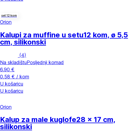
set 12 kom
Orion
Kalupi za muffine u setu
12 kom, ø 5,5
cm, silikonski
(
4
)
Na skladištu
Posljednji komad
6,90 €
0,58 € / kom
U košaricu
U košaricu
Orion
Kalup za male kuglofe
28 x 17 cm,
silikonski