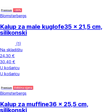
Premium
-20%
Blomsterbergs
Kalup za male kuglofe
35 x 21,5 cm,
silikonski
(
1
)
Na skladištu
24,30 €
30,40 €
U košaricu
U košaricu
Premium
Odlična cijena
Blomsterbergs
Kalup za muffine
36 x 25,5 cm,
silikonski