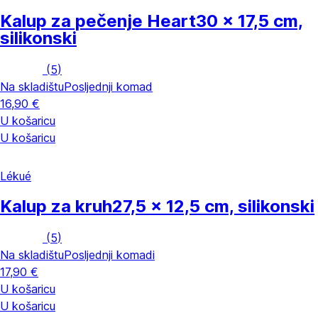
Kalup za pečenje Heart
30 x 17,5 cm,
silikonski
(
5
)
Na skladištu
Posljednji komad
16,90 €
U košaricu
U košaricu
Lékué
Kalup za kruh
27,5 x 12,5 cm, silikonski
(
5
)
Na skladištu
Posljednji komadi
17,90 €
U košaricu
U košaricu