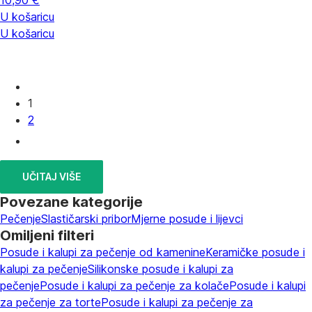
10,90 €
U košaricu
U košaricu
1
2
UČITAJ VIŠE
Povezane kategorije
Pečenje
Slastičarski pribor
Mjerne posude i lijevci
Omiljeni filteri
Posude i kalupi za pečenje od kamenine
Keramičke posude i
kalupi za pečenje
Silikonske posude i kalupi za
pečenje
Posude i kalupi za pečenje za kolače
Posude i kalupi
za pečenje za torte
Posude i kalupi za pečenje za