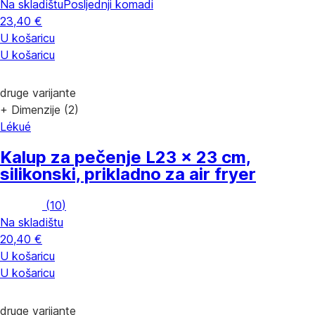
Na skladištu
Posljednji komadi
23,40 €
U košaricu
U košaricu
druge varijante
+ Dimenzije (2)
Lékué
Kalup za pečenje L
23 x 23 cm,
silikonski, prikladno za air fryer
(
10
)
Na skladištu
20,40 €
U košaricu
U košaricu
druge varijante