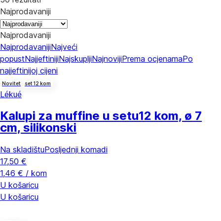
Najprodavaniji
Najprodavaniji
Najprodavaniji
Najveći
popust
Najjeftiniji
Najskuplji
Najnoviji
Prema ocjenama
Po
najjeftinijoj cijeni
Novitet
set 12 kom
Lékué
Kalupi za muffine u setu
12 kom, ø 7
cm, silikonski
Na skladištu
Posljednji komadi
17,50 €
1,46 € / kom
U košaricu
U košaricu