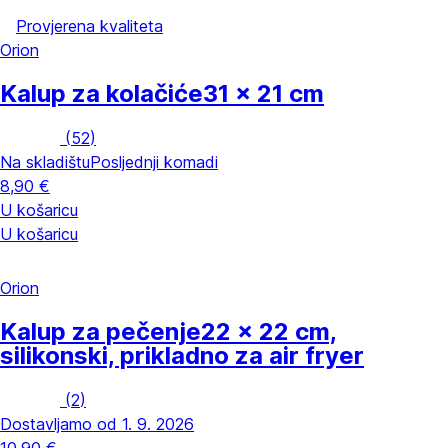
Provjerena kvaliteta
Orion
Kalup za kolačiće
31 x 21 cm
(
52
)
Na skladištu
Posljednji komadi
8,90 €
U košaricu
U košaricu
Orion
Kalup za pečenje
22 x 22 cm,
silikonski, prikladno za air fryer
(
2
)
Dostavljamo od 1. 9. 2026