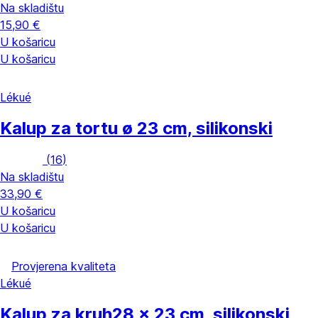
Na skladištu
15,90 €
U košaricu
U košaricu
Lékué
Kalup za tortu
ø 23 cm, silikonski
(
16
)
Na skladištu
33,90 €
U košaricu
U košaricu
Provjerena kvaliteta
Lékué
Kalup za kruh
28 x 23 cm, silikonski