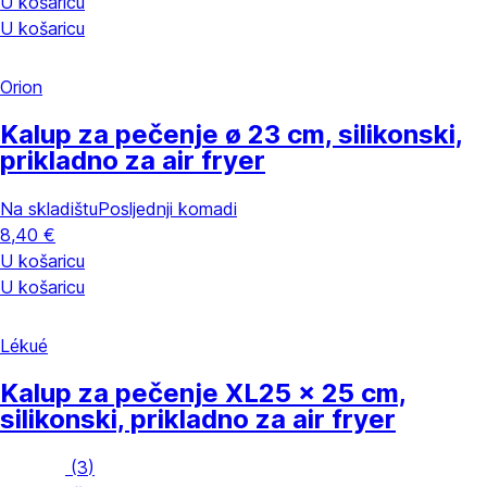
U košaricu
U košaricu
Orion
Kalup za pečenje
ø 23 cm, silikonski,
prikladno za air fryer
Na skladištu
Posljednji komadi
8,40 €
U košaricu
U košaricu
Lékué
Kalup za pečenje XL
25 x 25 cm,
silikonski, prikladno za air fryer
(
3
)