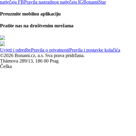
natječaja FB
Pravila nagradnog natječaja IG
BonamiStar
Preuzmite mobilnu aplikaciju
Pratite nas na društvenim mrežama
Uvjeti i odredbe
Pravila o privatnosti
Pravila i postavke kolačića
©2026 Bonami.cz, a.s. Sva prava pridržana.
Thámova 289/13, 186 00 Prag
Češka