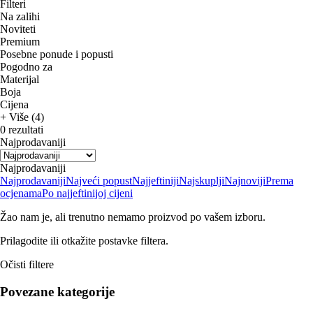
Filteri
Na zalihi
Noviteti
Premium
Posebne ponude i popusti
Pogodno za
Materijal
Boja
Cijena
+ Više (4)
0 rezultati
Najprodavaniji
Najprodavaniji
Najprodavaniji
Najveći popust
Najjeftiniji
Najskuplji
Najnoviji
Prema
ocjenama
Po najjeftinijoj cijeni
Žao nam je, ali trenutno nemamo proizvod po vašem izboru.
Prilagodite ili otkažite postavke filtera.
Očisti filtere
Povezane kategorije