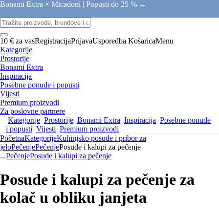
Bonami Extra × Micadoni |
Popusti do 25 % →
10 € za vas
Registracija
Prijava
Usporedba
Košarica
Menu
Kategorije
Prostorije
Bonami Extra
Inspiracija
Posebne ponude i popusti
Vijesti
Premium proizvodi
Za poslovne partnere
Kategorije
Prostorije
Bonami Extra
Inspiracija
Posebne ponude
i popusti
Vijesti
Premium proizvodi
Početna
Kategorije
Kuhinjsko posuđe i pribor za
jelo
Pečenje
Pečenje
Posude i kalupi za pečenje
...
Pečenje
Posude i kalupi za pečenje
Posude i kalupi za pečenje za
kolač u obliku janjeta