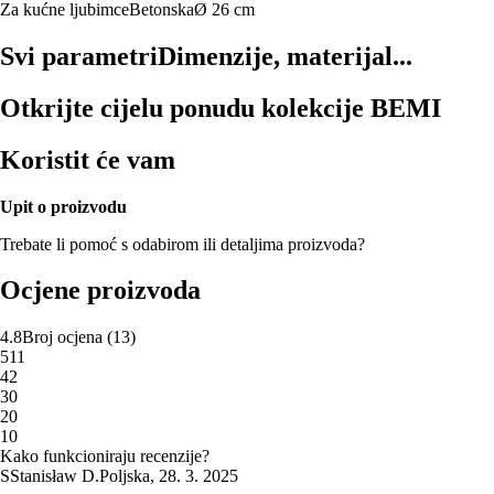
Za kućne ljubimce
Betonska
Ø 26 cm
Svi parametri
Dimenzije, materijal...
Otkrijte cijelu ponudu kolekcije BEMI
Koristit će vam
Upit o proizvodu
Trebate li pomoć s odabirom ili detaljima proizvoda?
Ocjene proizvoda
4.8
Broj ocjena
(
13
)
5
11
4
2
3
0
2
0
1
0
Kako funkcioniraju recenzije?
S
Stanisław D.
Poljska
,
28. 3. 2025