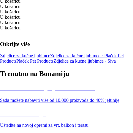
U košaricu
U košaricu
U košaricu
U košaricu
U košaricu
U košaricu
Otkrijte više
Zdjelice za kućne ljubimce
Zdjelice za kućne ljubimce · Plaček Pet
Products
Plaček Pet Products
Zdjelice za kućne ljubimce · Siva
Trenutno na Bonamiju
Summer Sale: popusti do -40%
Sada možete nabaviti više od 10.000 proizvoda do 40% jeftinije
Vrt na sniženju
Uštedite na novoj opremi za vrt, balkon i terasu