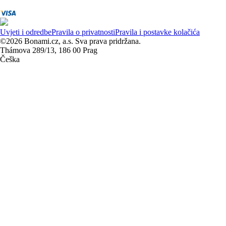
Uvjeti i odredbe
Pravila o privatnosti
Pravila i postavke kolačića
©2026 Bonami.cz, a.s. Sva prava pridržana.
Thámova 289/13, 186 00 Prag
Češka