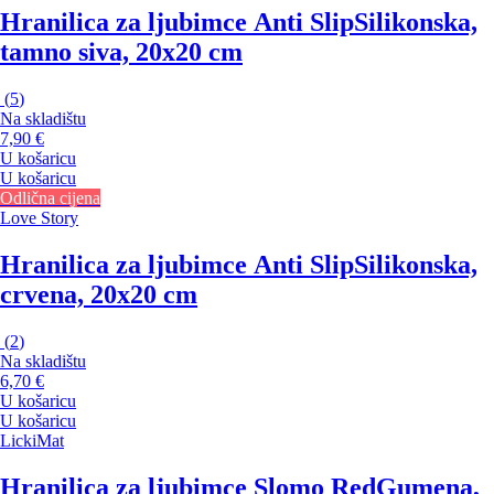
Hranilica za ljubimce Anti Slip
Silikonska,
tamno siva, 20x20 cm
(
5
)
Na skladištu
7,90 €
U košaricu
U košaricu
Odlična cijena
Love Story
Hranilica za ljubimce Anti Slip
Silikonska,
crvena, 20x20 cm
(
2
)
Na skladištu
6,70 €
U košaricu
U košaricu
LickiMat
Hranilica za ljubimce Slomo Red
Gumena,