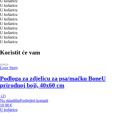
U košaricu
U košaricu
U košaricu
U košaricu
U košaricu
U košaricu
U košaricu
U košaricu
U košaricu
U košaricu
Koristit će vam
Love Story
Podloga za zdjelicu za psa/mačku Bone
U
prirodnoj boji, 40x60 cm
(
2
)
Na skladištu
Posljednji komadi
10,90 €
U košaricu