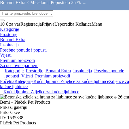
Bonami Extra × Micadoni |
Popusti do 25 % →
10 € za vas
Registracija
Prijava
Usporedba
Košarica
Menu
Kategorije
Prostorije
Bonami Extra
Inspiracija
Posebne ponude i popusti
Vijesti
Premium proizvodi
Za poslovne partnere
Kategorije
Prostorije
Bonami Extra
Inspiracija
Posebne ponude
i popusti
Vijesti
Premium proizvodi
Početna
Kategorije
Kućni ljubimci
Zdjelice za kućne ljubimce
Zdjelice za
kućne ljubimce
...
Kućni ljubimci
Zdjelice za kućne ljubimce
Prikaži galeriju
Prikaži sve
ID: 1535338
Plaček Pet Products