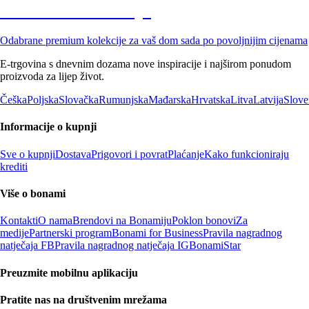
Premium na sniženju
Odabrane premium kolekcije za vaš dom sada po povoljnijim cijenama
E-trgovina s dnevnim dozama nove inspiracije i najširom ponudom
proizvoda za lijep život.
Češka
Poljska
Slovačka
Rumunjska
Mađarska
Hrvatska
Litva
Latvija
Slove
Informacije o kupnji
Sve o kupnji
Dostava
Prigovori i povrat
Plaćanje
Kako funkcioniraju
krediti
Više o bonami
Kontakti
O nama
Brendovi na Bonamiju
Poklon bonovi
Za
medije
Partnerski program
Bonami for Business
Pravila nagradnog
natječaja FB
Pravila nagradnog natječaja IG
BonamiStar
Preuzmite mobilnu aplikaciju
Pratite nas na društvenim mrežama