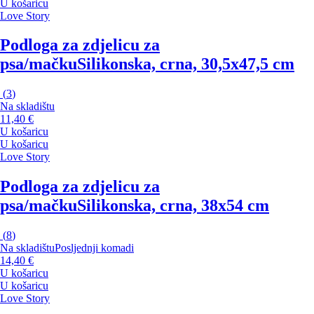
U košaricu
Love Story
Podloga za zdjelicu za
psa/mačku
Silikonska, crna, 30,5x47,5 cm
(
3
)
Na skladištu
11,40 €
U košaricu
U košaricu
Love Story
Podloga za zdjelicu za
psa/mačku
Silikonska, crna, 38x54 cm
(
8
)
Na skladištu
Posljednji komadi
14,40 €
U košaricu
U košaricu
Love Story