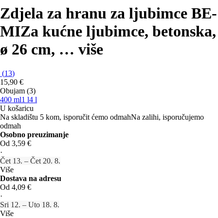
Zdjela za hranu za ljubimce BE-
MI
Za kućne ljubimce, betonska,
ø 26 cm
, …
više
(
13
)
15,90 €
Obujam (3)
400 ml
1 l
4 l
U košaricu
Na skladištu 5 kom, isporučit ćemo odmah
Na zalihi, isporučujemo
odmah
Osobno preuzimanje
Od 3,59 €
·
Čet 13. – Čet 20. 8.
Više
Dostava na adresu
Od 4,09 €
·
Sri 12. – Uto 18. 8.
Više