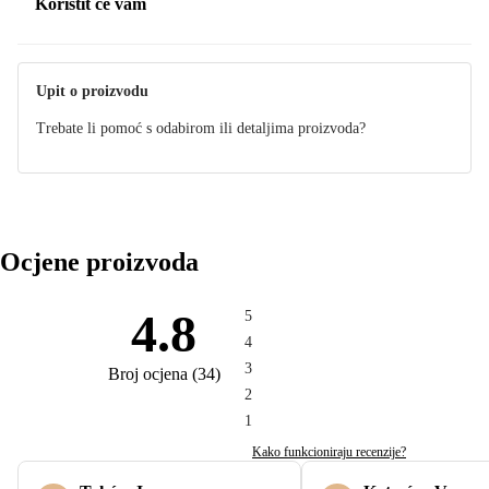
Koristit će vam
Upit o proizvodu
Trebate li pomoć s odabirom ili detaljima proizvoda?
Ocjene proizvoda
4.8
5
4
3
Broj ocjena
(
34
)
2
1
Kako funkcioniraju recenzije?