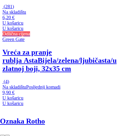
(
281
)
Na skladištu
6,20 €
U košaricu
U košaricu
Odlična cijena
Green Gate
Vreća za pranje
rublja Asta
Bijela/zelena/ljubičasta/u
zlatnoj boji, 32x35 cm
(
4
)
Na skladištu
Posljednji komadi
9,90 €
U košaricu
U košaricu
Oznaka Rotho