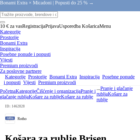
Bonami Extra × Micadoni |
Popusti do 25 % →
10 € za vas
Registracija
Prijava
Usporedba
Košarica
Menu
Kategorije
Prostorije
Bonami Extra
Inspiracija
Posebne ponude i popusti
Vijesti
Premium proizvodi
Za poslovne partnere
Kategorije
Prostorije
Bonami Extra
Inspiracija
Posebne ponude
i popusti
Vijesti
Premium proizvodi
...
Pranje i glačanje
Početna
Kategorije
Čišćenje i organizacija
Pranje i
rublja
Košare za
glačanje rublja
Košare za rublje
Košare za rublje
rublje
ID: 1462828
Rotho
Košara za rublje Brisen