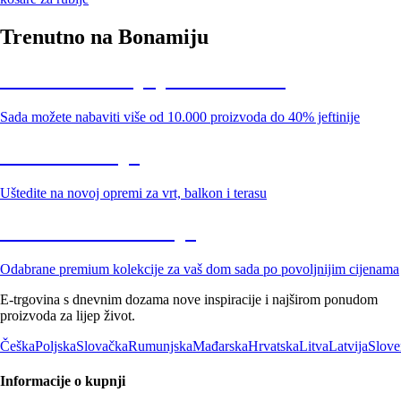
Trenutno na Bonamiju
Summer Sale: popusti do -40%
Sada možete nabaviti više od 10.000 proizvoda do 40% jeftinije
Vrt na sniženju
Uštedite na novoj opremi za vrt, balkon i terasu
Premium na sniženju
Odabrane premium kolekcije za vaš dom sada po povoljnijim cijenama
E-trgovina s dnevnim dozama nove inspiracije i najširom ponudom
proizvoda za lijep život.
Češka
Poljska
Slovačka
Rumunjska
Mađarska
Hrvatska
Litva
Latvija
Slove
Informacije o kupnji