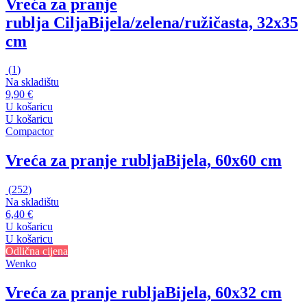
Vreća za pranje
rublja Cilja
Bijela/zelena/ružičasta, 32x35
cm
(
1
)
Na skladištu
9,90 €
U košaricu
U košaricu
Compactor
Vreća za pranje rublja
Bijela, 60x60 cm
(
252
)
Na skladištu
6,40 €
U košaricu
U košaricu
Odlična cijena
Wenko
Vreća za pranje rublja
Bijela, 60x32 cm