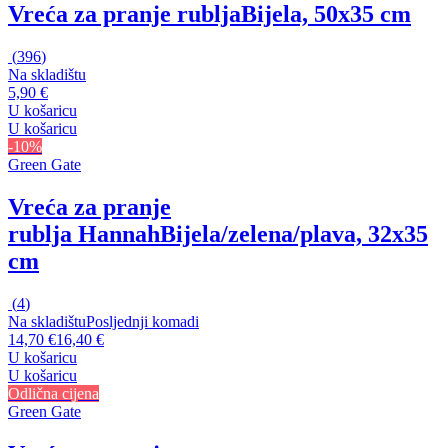
Vreća za pranje rublja
Bijela, 50x35 cm
(
396
)
Na skladištu
5,90 €
U košaricu
U košaricu
-10%
Green Gate
Vreća za pranje
rublja Hannah
Bijela/zelena/plava, 32x35
cm
(
4
)
Na skladištu
Posljednji komadi
14,70 €
16,40 €
U košaricu
U košaricu
Odlična cijena
Green Gate