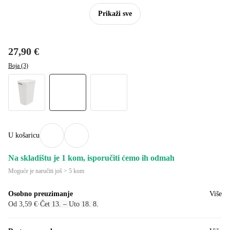
Prikaži sve
27,90 €
Boja (3)
U košaricu
Na skladištu je 1 kom, isporučiti ćemo ih odmah
Moguće je naručiti još > 5 kom
Osobno preuzimanje
Više
Od 3,59 €
·
Čet 13. – Uto 18. 8.