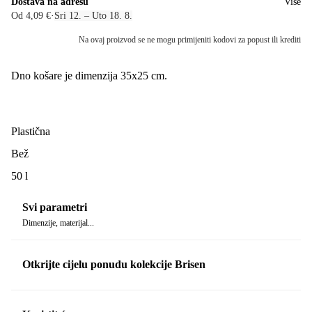
Dostava na adresu
Više
Od 4,09 €
·
Sri 12. – Uto 18. 8.
Na ovaj proizvod se ne mogu primijeniti kodovi za popust ili krediti
Dno košare je dimenzija 35x25 cm.
Plastična
Bež
50 l
Svi parametri
Dimenzije, materijal...
Otkrijte cijelu ponudu kolekcije Brisen