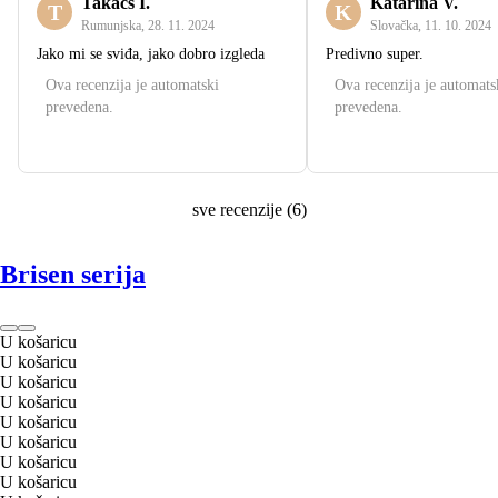
Takács I.
Katarína V.
T
K
Rumunjska
,
28. 11. 2024
Slovačka
,
11. 10. 2024
Jako mi se sviđa, jako dobro izgleda
Predivno super.
Ova recenzija je automatski
Ova recenzija je automats
prevedena.
prevedena.
sve recenzije
(
6
)
Brisen serija
U košaricu
U košaricu
U košaricu
U košaricu
U košaricu
U košaricu
U košaricu
U košaricu