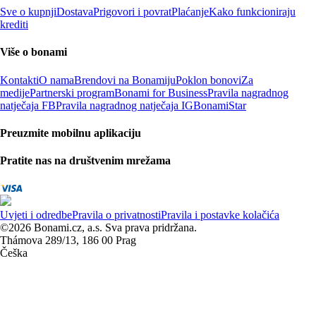
Sve o kupnji
Dostava
Prigovori i povrat
Plaćanje
Kako funkcioniraju
krediti
Više o bonami
Kontakti
O nama
Brendovi na Bonamiju
Poklon bonovi
Za
medije
Partnerski program
Bonami for Business
Pravila nagradnog
natječaja FB
Pravila nagradnog natječaja IG
BonamiStar
Preuzmite mobilnu aplikaciju
Pratite nas na društvenim mrežama
Uvjeti i odredbe
Pravila o privatnosti
Pravila i postavke kolačića
©2026 Bonami.cz, a.s. Sva prava pridržana.
Thámova 289/13, 186 00 Prag
Češka