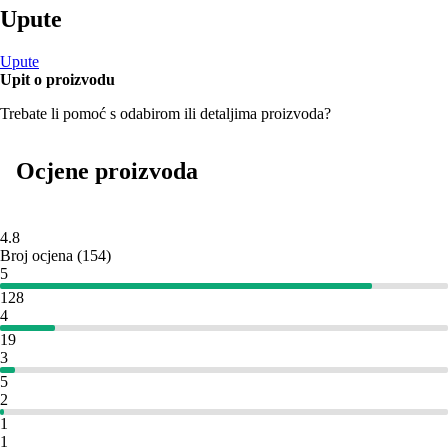
Upute
Upute
Upit o proizvodu
Trebate li pomoć s odabirom ili detaljima proizvoda?
Ocjene proizvoda
4.8
Broj ocjena
(
154
)
5
128
4
19
3
5
2
1
1