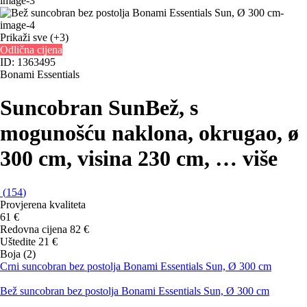
Prikaži sve
(+3)
Odlična cijena
ID: 1363495
Bonami Essentials
Suncobran Sun
Bež, s
mogunošću naklona, okrugao, ø
300 cm, visina 230 cm
, …
više
(
154
)
Provjerena kvaliteta
61 €
Redovna cijena 82 €
Uštedite 21 €
Boja (2)
Crni suncobran bez postolja Bonami Essentials Sun, Ø 300 cm
Bež suncobran bez postolja Bonami Essentials Sun, Ø 300 cm