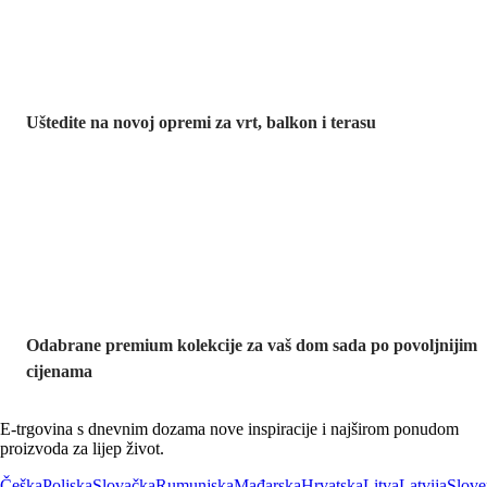
Uštedite na novoj opremi za vrt, balkon i terasu
Premium na
sniženju
Odabrane premium kolekcije za vaš dom sada po povoljnijim
cijenama
E-trgovina s dnevnim dozama nove inspiracije i najširom ponudom
proizvoda za lijep život.
Češka
Poljska
Slovačka
Rumunjska
Mađarska
Hrvatska
Litva
Latvija
Slove