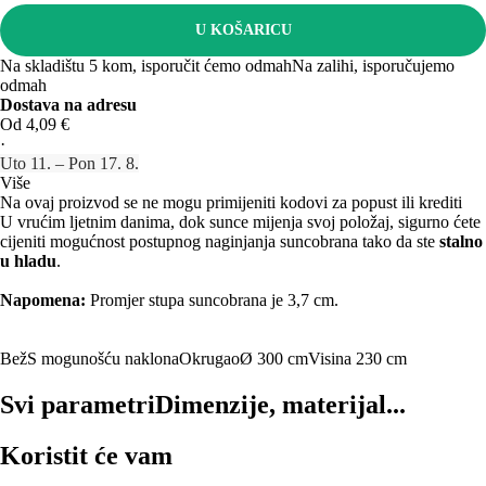
U KOŠARICU
Na skladištu 5 kom, isporučit ćemo odmah
Na zalihi, isporučujemo
odmah
Dostava na adresu
Od 4,09 €
·
Uto 11. – Pon 17. 8.
Više
Na ovaj proizvod se ne mogu primijeniti kodovi za popust ili krediti
U vrućim ljetnim danima, dok sunce mijenja svoj položaj, sigurno ćete
cijeniti mogućnost postupnog naginjanja suncobrana tako da ste
stalno
u hladu
.
Napomena:
Promjer stupa suncobrana je 3,7 cm.
Bež
S mogunošću naklona
Okrugao
Ø 300 cm
Visina 230 cm
Svi parametri
Dimenzije, materijal...
Koristit će vam