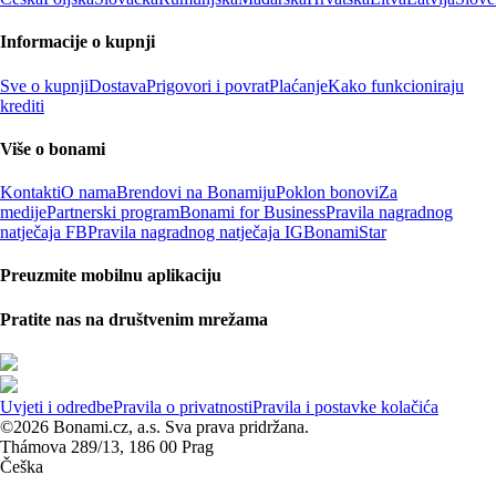
Informacije o kupnji
Sve o kupnji
Dostava
Prigovori i povrat
Plaćanje
Kako funkcioniraju
krediti
Više o bonami
Kontakti
O nama
Brendovi na Bonamiju
Poklon bonovi
Za
medije
Partnerski program
Bonami for Business
Pravila nagradnog
natječaja FB
Pravila nagradnog natječaja IG
BonamiStar
Preuzmite mobilnu aplikaciju
Pratite nas na društvenim mrežama
Uvjeti i odredbe
Pravila o privatnosti
Pravila i postavke kolačića
©2026 Bonami.cz, a.s. Sva prava pridržana.
Thámova 289/13, 186 00 Prag
Češka