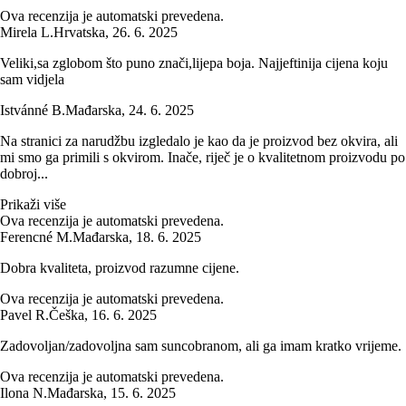
Ova recenzija je automatski prevedena.
Mirela L.
Hrvatska
,
26. 6. 2025
Veliki,sa zglobom što puno znači,lijepa boja. Najjeftinija cijena koju
sam vidjela
Istvánné B.
Mađarska
,
24. 6. 2025
Na stranici za narudžbu izgledalo je kao da je proizvod bez okvira, ali
mi smo ga primili s okvirom. Inače, riječ je o kvalitetnom proizvodu po
dobroj...
Prikaži više
Ova recenzija je automatski prevedena.
Ferencné M.
Mađarska
,
18. 6. 2025
Dobra kvaliteta, proizvod razumne cijene.
Ova recenzija je automatski prevedena.
Pavel R.
Češka
,
16. 6. 2025
Zadovoljan/zadovoljna sam suncobranom, ali ga imam kratko vrijeme.
Ova recenzija je automatski prevedena.
Ilona N.
Mađarska
,
15. 6. 2025