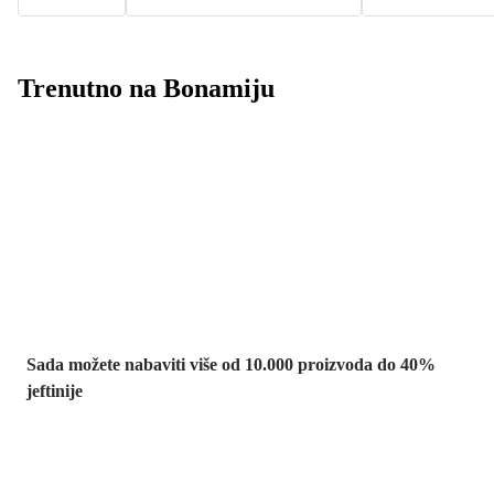
Trenutno na Bonamiju
Summer Sale:
popusti do -40%
Sada možete nabaviti više od 10.000 proizvoda do 40%
jeftinije
Vrt na sniženju