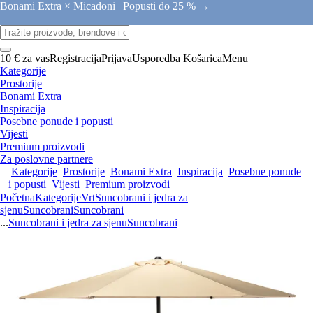
Bonami Extra × Micadoni |
Popusti do 25 % →
10 € za vas
Registracija
Prijava
Usporedba
Košarica
Menu
Kategorije
Prostorije
Bonami Extra
Inspiracija
Posebne ponude i popusti
Vijesti
Premium proizvodi
Za poslovne partnere
Kategorije
Prostorije
Bonami Extra
Inspiracija
Posebne ponude
i popusti
Vijesti
Premium proizvodi
Početna
Kategorije
Vrt
Suncobrani i jedra za
sjenu
Suncobrani
Suncobrani
...
Suncobrani i jedra za sjenu
Suncobrani