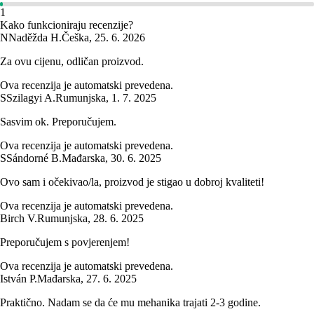
1
Kako funkcioniraju recenzije?
N
Naděžda H.
Češka
,
25. 6. 2026
Za ovu cijenu, odličan proizvod.
Ova recenzija je automatski prevedena.
S
Szilagyi A.
Rumunjska
,
1. 7. 2025
Sasvim ok. Preporučujem.
Ova recenzija je automatski prevedena.
S
Sándorné B.
Mađarska
,
30. 6. 2025
Ovo sam i očekivao/la, proizvod je stigao u dobroj kvaliteti!
Ova recenzija je automatski prevedena.
Birch V.
Rumunjska
,
28. 6. 2025
Preporučujem s povjerenjem!
Ova recenzija je automatski prevedena.
István P.
Mađarska
,
27. 6. 2025
Praktično. Nadam se da će mu mehanika trajati 2-3 godine.