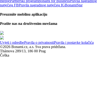
medije
Partnerski program
Bonami for Business
Pravila nagradnog
natječaja FB
Pravila nagradnog natječaja IG
BonamiStar
Preuzmite mobilnu aplikaciju
Pratite nas na društvenim mrežama
Uvjeti i odredbe
Pravila o privatnosti
Pravila i postavke kolačića
©2026 Bonami.cz, a.s. Sva prava pridržana.
Thámova 289/13, 186 00 Prag
Češka