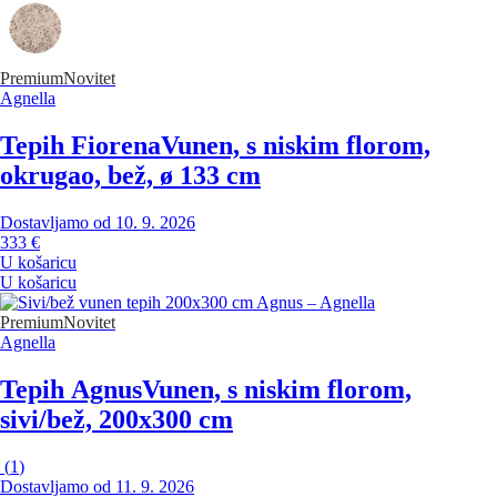
Premium
Novitet
Agnella
Tepih Fiorena
Vunen, s niskim florom,
okrugao, bež, ø 133 cm
Dostavljamo od 10. 9. 2026
333 €
U košaricu
U košaricu
Premium
Novitet
Agnella
Tepih Agnus
Vunen, s niskim florom,
sivi/bež, 200x300 cm
(
1
)
Dostavljamo od 11. 9. 2026