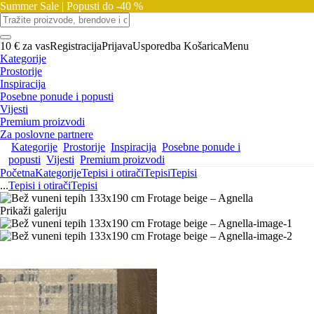
Summer Sale |
Popusti do -40 %
10 € za vas
Registracija
Prijava
Usporedba
Košarica
Menu
Kategorije
Prostorije
Inspiracija
Posebne ponude i popusti
Vijesti
Premium proizvodi
Za poslovne partnere
Kategorije
Prostorije
Inspiracija
Posebne ponude i
popusti
Vijesti
Premium proizvodi
Početna
Kategorije
Tepisi i otirači
Tepisi
Tepisi
...
Tepisi i otirači
Tepisi
Prikaži galeriju