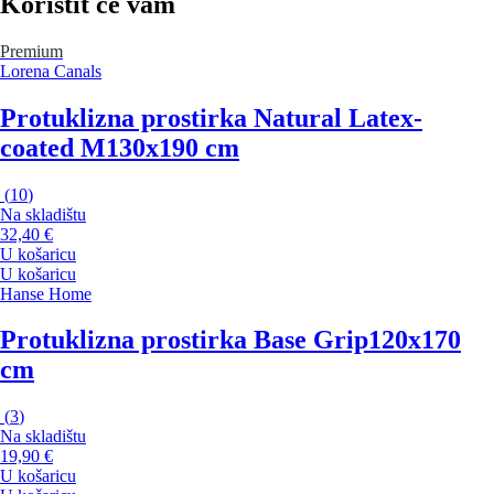
Koristit će vam
Premium
Lorena Canals
Protuklizna prostirka Natural Latex-
coated M
130x190 cm
(
10
)
Na skladištu
32,40 €
U košaricu
U košaricu
Hanse Home
Protuklizna prostirka Base Grip
120x170
cm
(
3
)
Na skladištu
19,90 €
U košaricu