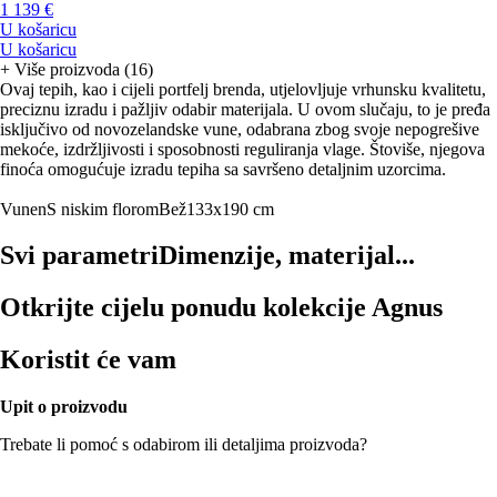
1 139 €
U košaricu
U košaricu
+
Više proizvoda (16)
Ovaj tepih, kao i cijeli portfelj brenda, utjelovljuje vrhunsku kvalitetu,
preciznu izradu i pažljiv odabir materijala. U ovom slučaju, to je pređa
isključivo od novozelandske vune, odabrana zbog svoje nepogrešive
mekoće, izdržljivosti i sposobnosti reguliranja vlage. Štoviše, njegova
finoća omogućuje izradu tepiha sa savršeno detaljnim uzorcima.
Vunen
S niskim florom
Bež
133x190 cm
Svi parametri
Dimenzije, materijal...
Otkrijte cijelu ponudu kolekcije Agnus
Koristit će vam
Upit o proizvodu
Trebate li pomoć s odabirom ili detaljima proizvoda?