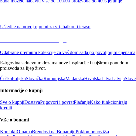
Sada možete nabaviti više od 10.000 proizvoda do 40% jeftinije
Vrt na sniženju
Uštedite na novoj opremi za vrt, balkon i terasu
Premium na sniženju
Odabrane premium kolekcije za vaš dom sada po povoljnijim cijenama
E-trgovina s dnevnim dozama nove inspiracije i najširom ponudom
proizvoda za lijep život.
Češka
Poljska
Slovačka
Rumunjska
Mađarska
Hrvatska
Litva
Latvija
Slove
Informacije o kupnji
Sve o kupnji
Dostava
Prigovori i povrat
Plaćanje
Kako funkcioniraju
krediti
Više o bonami
Kontakti
O nama
Brendovi na Bonamiju
Poklon bonovi
Za