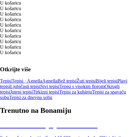
U košaricu
U košaricu
U košaricu
U košaricu
U košaricu
U košaricu
U košaricu
U košaricu
U košaricu
U košaricu
Otkrijte više
Tepisi
Tepisi · Agnella
Agnella
Bež tepisi
Žuti tepisi
Bijeli tepisi
Plavi
tepisi
Ljubičasti tepisi
Sivi tepisi
Tepisi s visokim florom
Okrugli
tepisi
Juteni tepisi
Tirkizni tepisi
Tepisi za kuhinju
Tepisi za spavaću
sobu
Tepisi za dnevnu sobu
Trenutno na Bonamiju
Summer Sale: popusti do -40%