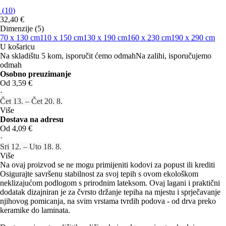
(
10
)
32,40 €
Dimenzije (5)
70 x 130 cm
110 x 150 cm
130 x 190 cm
160 x 230 cm
190 x 290 cm
U košaricu
Na skladištu 5 kom, isporučit ćemo odmah
Na zalihi, isporučujemo
odmah
Osobno preuzimanje
Od 3,59 €
·
Čet 13. – Čet 20. 8.
Više
Dostava na adresu
Od 4,09 €
·
Sri 12. – Uto 18. 8.
Više
Na ovaj proizvod se ne mogu primijeniti kodovi za popust ili krediti
Osigurajte savršenu stabilnost za svoj tepih s ovom ekološkom
neklizajućom podlogom s prirodnim lateksom. Ovaj lagani i praktični
dodatak dizajniran je za čvrsto držanje tepiha na mjestu i sprječavanje
njihovog pomicanja, na svim vrstama tvrdih podova - od drva preko
keramike do laminata.