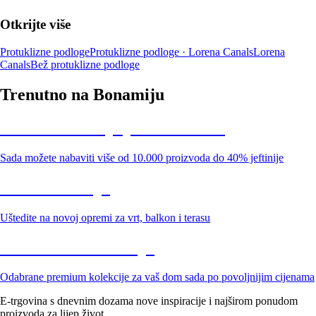
Otkrijte više
Protuklizne podloge
Protuklizne podloge · Lorena Canals
Lorena
Canals
Bež protuklizne podloge
Trenutno na Bonamiju
Summer Sale: popusti do -40%
Sada možete nabaviti više od 10.000 proizvoda do 40% jeftinije
Vrt na sniženju
Uštedite na novoj opremi za vrt, balkon i terasu
Premium na sniženju
Odabrane premium kolekcije za vaš dom sada po povoljnijim cijenama
E-trgovina s dnevnim dozama nove inspiracije i najširom ponudom
proizvoda za lijep život.