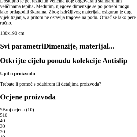
Dostupno je pet različitih veličina koje odgovaraju standardnim
veličinama tepiha. Međutim, njegove dimenzije se po potrebi mogu
lako prilagoditi škarama. Zbog izdržljivog materijala osiguran je dug
vijek trajanja, a pritom ne ostavlja tragove na podu. Otirač se lako pere
ručno.
130x190 cm
Svi parametri
Dimenzije, materijal...
Otkrijte cijelu ponudu kolekcije Antislip
Upit o proizvodu
Trebate li pomoć s odabirom ili detaljima proizvoda?
Ocjene proizvoda
5
Broj ocjena
(
10
)
5
10
4
0
3
0
2
0