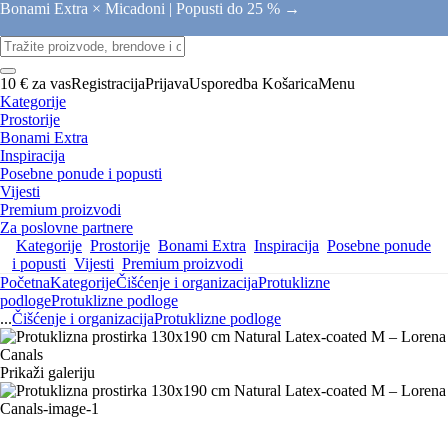
Bonami Extra × Micadoni |
Popusti do 25 % →
10 € za vas
Registracija
Prijava
Usporedba
Košarica
Menu
Kategorije
Prostorije
Bonami Extra
Inspiracija
Posebne ponude i popusti
Vijesti
Premium proizvodi
Za poslovne partnere
Kategorije
Prostorije
Bonami Extra
Inspiracija
Posebne ponude
i popusti
Vijesti
Premium proizvodi
Početna
Kategorije
Čišćenje i organizacija
Protuklizne
podloge
Protuklizne podloge
...
Čišćenje i organizacija
Protuklizne podloge
Prikaži galeriju