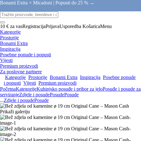
Bonami Extra × Micadoni |
Popusti do 25 % →
10 € za vas
Registracija
Prijava
Usporedba
Košarica
Menu
Kategorije
Prostorije
Bonami Extra
Inspiracija
Posebne ponude i popusti
Vijesti
Premium proizvodi
Za poslovne partnere
Kategorije
Prostorije
Bonami Extra
Inspiracija
Posebne ponude
i popusti
Vijesti
Premium proizvodi
Početna
Kategorije
Kuhinjsko posuđe i pribor za jelo
Posuđe i posude za
serviranje
Zdjele i posude
Posude
Posude
...
Zdjele i posude
Posude
Prikaži galeriju