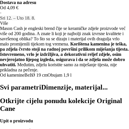
Dostava na adresu
Od 4,09 €
·
Sri 12. – Uto 18. 8.
Više
Mason Cash je engleski brend čije se keramičke zdjele proizvode već
više od 200 godina. A znate li koji je najbolji znak izvrsne kvalitete i
savršenog oblika? To što su se dizajn i materijal ovih dragulja vrlo
malo promijenili tijekom tog vremena.
Korištena kamenina je teška,
pa zdjela čvrsto stoji na radnoj površini prilikom miješanja tijesta.
Istovremeno, vrlo je izdržljiva, a dekorativni reljef zdjele, osim
nevjerojatno lijepog izgleda, osigurava i da se zdjela može dobro
uhvatiti.
Međutim, zdjelu koristite samo za miješanje tijesta, nije
prikladna za pečenje.
Od kamenine
Bež
Ø 19 cm
Obujam 1,9 l
Svi parametri
Dimenzije, materijal...
Otkrijte cijelu ponudu kolekcije Original
Cane
Upit o proizvodu