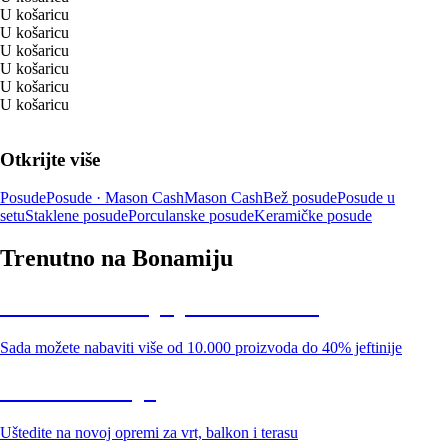
U košaricu
U košaricu
U košaricu
U košaricu
U košaricu
U košaricu
Otkrijte više
Posude
Posude · Mason Cash
Mason Cash
Bež posude
Posude u
setu
Staklene posude
Porculanske posude
Keramičke posude
Trenutno na Bonamiju
Summer Sale: popusti do -40%
Sada možete nabaviti više od 10.000 proizvoda do 40% jeftinije
Vrt na sniženju
Uštedite na novoj opremi za vrt, balkon i terasu