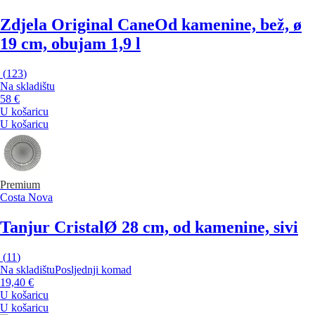
Zdjela Original Cane
Od kamenine, bež, ø
19 cm, obujam 1,9 l
(
123
)
Na skladištu
58 €
U košaricu
U košaricu
Premium
Costa Nova
Tanjur Cristal
Ø 28 cm, od kamenine, sivi
(
11
)
Na skladištu
Posljednji komad
19,40 €
U košaricu
U košaricu