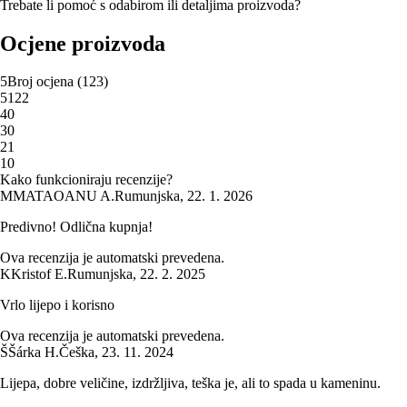
Trebate li pomoć s odabirom ili detaljima proizvoda?
Ocjene proizvoda
5
Broj ocjena
(
123
)
5
122
4
0
3
0
2
1
1
0
Kako funkcioniraju recenzije?
M
MATAOANU A.
Rumunjska
,
22. 1. 2026
Predivno! Odlična kupnja!
Ova recenzija je automatski prevedena.
K
Kristof E.
Rumunjska
,
22. 2. 2025
Vrlo lijepo i korisno
Ova recenzija je automatski prevedena.
Š
Šárka H.
Češka
,
23. 11. 2024
Lijepa, dobre veličine, izdržljiva, teška je, ali to spada u kameninu.