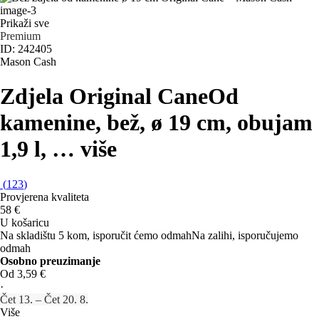
Prikaži sve
Premium
ID: 242405
Mason Cash
Zdjela Original Cane
Od
kamenine, bež, ø 19 cm, obujam
1,9 l
, …
više
(
123
)
Provjerena kvaliteta
58 €
U košaricu
Na skladištu 5 kom, isporučit ćemo odmah
Na zalihi, isporučujemo
odmah
Osobno preuzimanje
Od 3,59 €
·
Čet 13. – Čet 20. 8.
Više