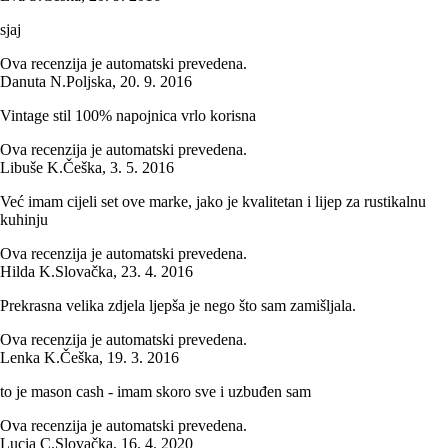
sjaj
Ova recenzija je automatski prevedena.
Danuta N.
Poljska
,
20. 9. 2016
Vintage stil 100% napojnica vrlo korisna
Ova recenzija je automatski prevedena.
Libuše K.
Češka
,
3. 5. 2016
Već imam cijeli set ove marke, jako je kvalitetan i lijep za rustikalnu
kuhinju
Ova recenzija je automatski prevedena.
Hilda K.
Slovačka
,
23. 4. 2016
Prekrasna velika zdjela ljepša je nego što sam zamišljala.
Ova recenzija je automatski prevedena.
Lenka K.
Češka
,
19. 3. 2016
to je mason cash - imam skoro sve i uzbuđen sam
Ova recenzija je automatski prevedena.
Lucia C.
Slovačka
,
16. 4. 2020