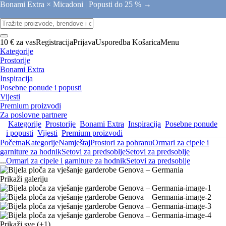
Bonami Extra × Micadoni |
Popusti do 25 % →
10 € za vas
Registracija
Prijava
Usporedba
Košarica
Menu
Kategorije
Prostorije
Bonami Extra
Inspiracija
Posebne ponude i popusti
Vijesti
Premium proizvodi
Za poslovne partnere
Kategorije
Prostorije
Bonami Extra
Inspiracija
Posebne ponude
i popusti
Vijesti
Premium proizvodi
Početna
Kategorije
Namještaj
Prostori za pohranu
Ormari za cipele i
garniture za hodnik
Setovi za predsoblje
Setovi za predsoblje
...
Ormari za cipele i garniture za hodnik
Setovi za predsoblje
Prikaži galeriju
Prikaži sve
(+1)