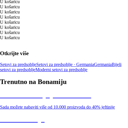
U košaricu
U košaricu
U košaricu
U košaricu
U košaricu
U košaricu
U košaricu
U košaricu
Otkrijte više
Setovi za predsoblje
Setovi za predsoblje · Germania
Germania
Bijeli
setovi za predsoblje
Moderni setovi za predsoblje
Trenutno na Bonamiju
Summer Sale: popusti do -40%
Sada možete nabaviti više od 10.000 proizvoda do 40% jeftinije
Vrt na sniženju