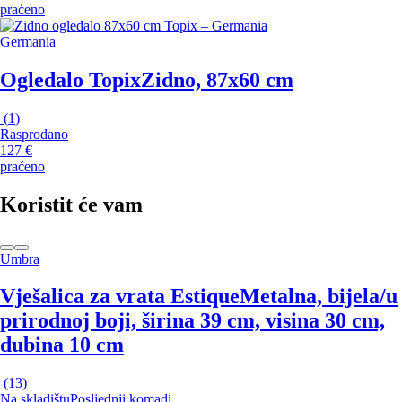
praćeno
Germania
Ogledalo Topix
Zidno, 87x60 cm
(
1
)
Rasprodano
127 €
praćeno
Koristit će vam
Umbra
Vješalica za vrata Estique
Metalna, bijela/u
prirodnoj boji, širina 39 cm, visina 30 cm,
dubina 10 cm
(
13
)
Na skladištu
Posljednji komadi