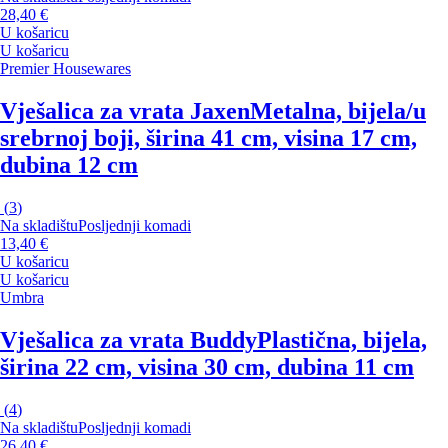
28,40 €
U košaricu
U košaricu
Premier Housewares
Vješalica za vrata Jaxen
Metalna, bijela/u
srebrnoj boji, širina 41 cm, visina 17 cm,
dubina 12 cm
(
3
)
Na skladištu
Posljednji komadi
13,40 €
U košaricu
U košaricu
Umbra
Vješalica za vrata Buddy
Plastična, bijela,
širina 22 cm, visina 30 cm, dubina 11 cm
(
4
)
Na skladištu
Posljednji komadi
26,40 €