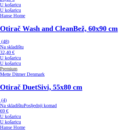
U košaricu
U košaricu
Hanse Home
Otirač Wash and Clean
Bež, 60x90 cm
(
48
)
Na skladištu
32,40 €
U košaricu
U košaricu
Premium
Mette Ditmer Denmark
Otirač Duet
Sivi, 55x80 cm
(
4
)
Na skladištu
Posljednji komad
69 €
U košaricu
U košaricu
Hanse Home