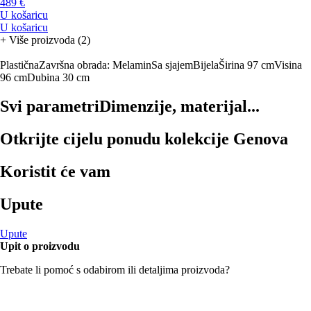
489 €
U košaricu
U košaricu
+
Više proizvoda (2)
Plastična
Završna obrada: Melamin
Sa sjajem
Bijela
Širina 97 cm
Visina
96 cm
Dubina 30 cm
Svi parametri
Dimenzije, materijal...
Otkrijte cijelu ponudu kolekcije Genova
Koristit će vam
Upute
Upute
Upit o proizvodu
Trebate li pomoć s odabirom ili detaljima proizvoda?