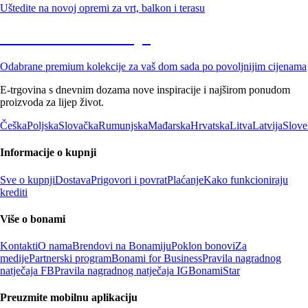
Uštedite na novoj opremi za vrt, balkon i terasu
Premium na sniženju
Odabrane premium kolekcije za vaš dom sada po povoljnijim cijenama
E-trgovina s dnevnim dozama nove inspiracije i najširom ponudom
proizvoda za lijep život.
Češka
Poljska
Slovačka
Rumunjska
Mađarska
Hrvatska
Litva
Latvija
Slove
Informacije o kupnji
Sve o kupnji
Dostava
Prigovori i povrat
Plaćanje
Kako funkcioniraju
krediti
Više o bonami
Kontakti
O nama
Brendovi na Bonamiju
Poklon bonovi
Za
medije
Partnerski program
Bonami for Business
Pravila nagradnog
natječaja FB
Pravila nagradnog natječaja IG
BonamiStar
Preuzmite mobilnu aplikaciju