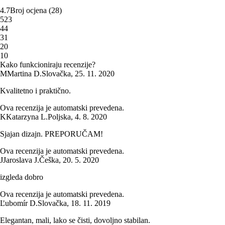
4.7
Broj ocjena
(
28
)
5
23
4
4
3
1
2
0
1
0
Kako funkcioniraju recenzije?
M
Martina D.
Slovačka
,
25. 11. 2020
Kvalitetno i praktično.
Ova recenzija je automatski prevedena.
K
Katarzyna L.
Poljska
,
4. 8. 2020
Sjajan dizajn. PREPORUČAM!
Ova recenzija je automatski prevedena.
J
Jaroslava J.
Češka
,
20. 5. 2020
izgleda dobro
Ova recenzija je automatski prevedena.
Ľubomír D.
Slovačka
,
18. 11. 2019
Elegantan, mali, lako se čisti, dovoljno stabilan.