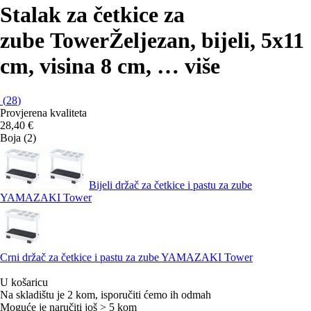
Stalak za četkice za
zube Tower
Željezan, bijeli, 5x11
cm, visina 8 cm
, …
više
(
28
)
Provjerena kvaliteta
28,40 €
Boja (2)
Bijeli držač za četkice i pastu za zube
YAMAZAKI Tower
Crni držač za četkice i pastu za zube YAMAZAKI Tower
U košaricu
Na skladištu je 2 kom, isporučiti ćemo ih odmah
Moguće je naručiti još > 5 kom