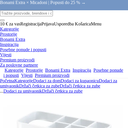
Bonami Extra × Micadoni |
Popusti do 25 % →
10 € za vas
Registracija
Prijava
Usporedba
Košarica
Menu
Kategorije
Prostorije
Bonami Extra
Inspiracija
Posebne ponude i popusti
Vijesti
Premium proizvodi
Za poslovne partnere
Kategorije
Prostorije
Bonami Extra
Inspiracija
Posebne ponude
i popusti
Vijesti
Premium proizvodi
Početna
Kategorije
Dodaci za dom
Dodaci za kupaonicu
Dodaci za
umivaonik
Držači četkica za zube
Držači četkica za zube
...
Dodaci za umivaonik
Držači četkica za zube