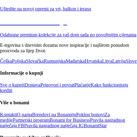
Uštedite na novoj opremi za vrt, balkon i terasu
Premium na sniženju
Odabrane premium kolekcije za vaš dom sada po povoljnijim cijenama
E-trgovina s dnevnim dozama nove inspiracije i najširom ponudom
proizvoda za lijep život.
Češka
Poljska
Slovačka
Rumunjska
Mađarska
Hrvatska
Litva
Latvija
Slove
Informacije o kupnji
Sve o kupnji
Dostava
Prigovori i povrat
Plaćanje
Kako funkcioniraju
krediti
Više o bonami
Kontakti
O nama
Brendovi na Bonamiju
Poklon bonovi
Za
medije
Partnerski program
Bonami for Business
Pravila nagradnog
natječaja FB
Pravila nagradnog natječaja IG
BonamiStar