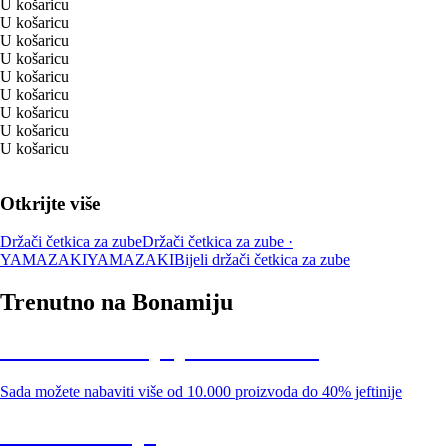
U košaricu
U košaricu
U košaricu
U košaricu
U košaricu
U košaricu
U košaricu
U košaricu
U košaricu
Otkrijte više
Držači četkica za zube
Držači četkica za zube ·
YAMAZAKI
YAMAZAKI
Bijeli držači četkica za zube
Trenutno na Bonamiju
Summer Sale: popusti do -40%
Sada možete nabaviti više od 10.000 proizvoda do 40% jeftinije
Vrt na sniženju