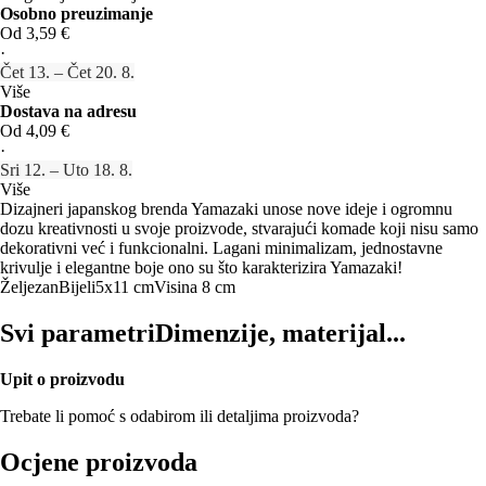
Osobno preuzimanje
Od 3,59 €
·
Čet 13. – Čet 20. 8.
Više
Dostava na adresu
Od 4,09 €
·
Sri 12. – Uto 18. 8.
Više
Dizajneri japanskog brenda Yamazaki unose nove ideje i ogromnu
dozu kreativnosti u svoje proizvode, stvarajući komade koji nisu samo
dekorativni već i funkcionalni. Lagani minimalizam, jednostavne
krivulje i elegantne boje ono su što karakterizira Yamazaki!
Željezan
Bijeli
5x11 cm
Visina 8 cm
Svi parametri
Dimenzije, materijal...
Upit o proizvodu
Trebate li pomoć s odabirom ili detaljima proizvoda?
Ocjene proizvoda