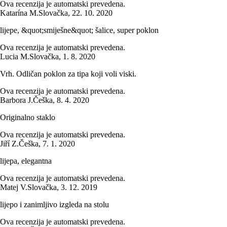
Ova recenzija je automatski prevedena.
Katarína M.
Slovačka
,
22. 10. 2020
lijepe, &quot;smiješne&quot; šalice, super poklon
Ova recenzija je automatski prevedena.
Lucia M.
Slovačka
,
1. 8. 2020
Vrh. Odličan poklon za tipa koji voli viski.
Ova recenzija je automatski prevedena.
Barbora J.
Češka
,
8. 4. 2020
Originalno staklo
Ova recenzija je automatski prevedena.
Jiří Z.
Češka
,
7. 1. 2020
lijepa, elegantna
Ova recenzija je automatski prevedena.
Matej V.
Slovačka
,
3. 12. 2019
lijepo i zanimljivo izgleda na stolu
Ova recenzija je automatski prevedena.