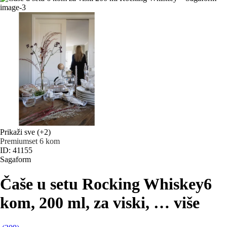
Prikaži sve
(+2)
Premium
set 6 kom
ID: 41155
Sagaform
Čaše u setu Rocking Whiskey
6
kom, 200 ml, za viski
, …
više