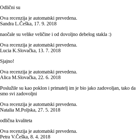
Odlični su
Ova recenzija je automatski prevedena.
Sandra L.
Češka
,
17. 9. 2018
naočale su velike veličine i od dovoljno debelog stakla :)
Ova recenzija je automatski prevedena.
Lucia K.
Slovačka
,
13. 7. 2018
Sjajno!
Ova recenzija je automatski prevedena.
Alica M.
Slovačka
,
22. 6. 2018
Poslužile su kao poklon i primatelj im je bio jako zadovoljan, tako da
smo svi zadovoljni
Ova recenzija je automatski prevedena.
Natalia M.
Poljska
,
27. 5. 2018
odlična kvaliteta
Ova recenzija je automatski prevedena.
Petra V.
Češka
,
8. 4. 2018