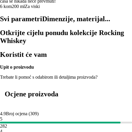
čaša se nikada neće prevrnuti!
6 kom
200 ml
Za viski
Svi parametri
Dimenzije, materijal...
Otkrijte cijelu ponudu kolekcije Rocking
Whiskey
Koristit će vam
Upit o proizvodu
Trebate li pomoć s odabirom ili detaljima proizvoda?
Ocjene proizvoda
4.9
Broj ocjena
(
309
)
5
282
4