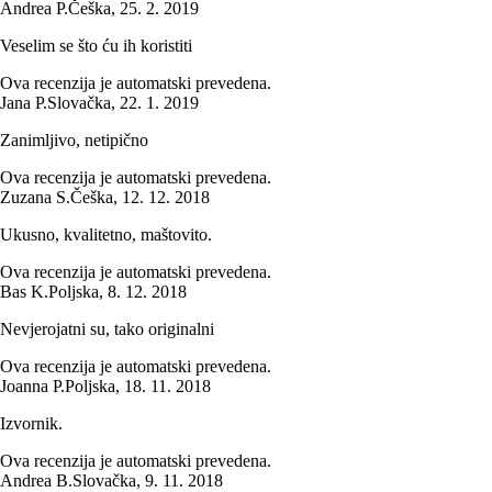
Andrea P.
Češka
,
25. 2. 2019
Veselim se što ću ih koristiti
Ova recenzija je automatski prevedena.
Jana P.
Slovačka
,
22. 1. 2019
Zanimljivo, netipično
Ova recenzija je automatski prevedena.
Zuzana S.
Češka
,
12. 12. 2018
Ukusno, kvalitetno, maštovito.
Ova recenzija je automatski prevedena.
Bas K.
Poljska
,
8. 12. 2018
Nevjerojatni su, tako originalni
Ova recenzija je automatski prevedena.
Joanna P.
Poljska
,
18. 11. 2018
Izvornik.
Ova recenzija je automatski prevedena.
Andrea B.
Slovačka
,
9. 11. 2018