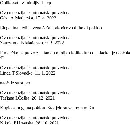
Oblikovati. Zanimljiv. Lijep.
Ova recenzija je automatski prevedena.
Géza A.
Mađarska
,
17. 4. 2022
Elegantna, jedinstvena čaša. Također za duhovit poklon.
Ova recenzija je automatski prevedena.
Zsuzsanna B.
Mađarska
,
9. 3. 2022
Fin dečko, zapravo zna taman onoliko koliko treba... klackanje naočala
:D
Ova recenzija je automatski prevedena.
Linda T.
Slovačka
,
11. 1. 2022
naočale su super
Ova recenzija je automatski prevedena.
Taťjana I.
Češka
,
26. 12. 2021
Kupio sam ga na poklon. Svidjele su se mom mužu
Ova recenzija je automatski prevedena.
Nikola P.
Hrvatska
,
28. 10. 2021