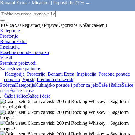
Bonami Extra × Micadoni |
Popusti do 25 % →
10 € za vas
Registracija
Prijava
Usporedba
Košarica
Menu
Kategorije
Prostorije
Bonami Extra
Inspiracija
Posebne ponude i popusti
Vijesti
Premium proizvodi
Za poslovne partnere
Kategorije
Prostorije
Bonami Extra
Inspiracija
Posebne ponude
i popusti
Vijesti
Premium proizvodi
Početna
Kategorije
Kuhinjsko posuđe i pribor za jelo
Čaše i šalice
Šalice
i čaše
Šalice i čaše
...
Čaše i šalice
Šalice i čaše
Prikaži galeriju