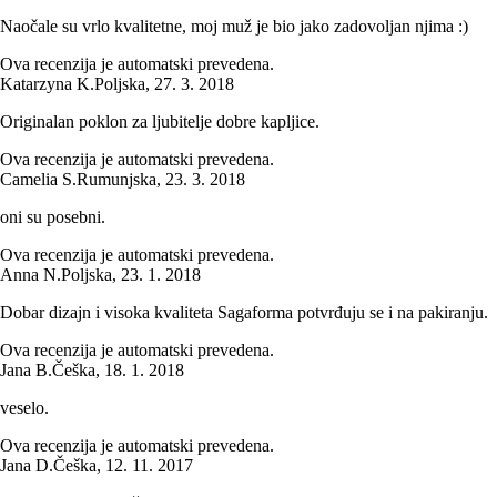
Naočale su vrlo kvalitetne, moj muž je bio jako zadovoljan njima :)
Ova recenzija je automatski prevedena.
Katarzyna K.
Poljska
,
27. 3. 2018
Originalan poklon za ljubitelje dobre kapljice.
Ova recenzija je automatski prevedena.
Camelia S.
Rumunjska
,
23. 3. 2018
oni su posebni.
Ova recenzija je automatski prevedena.
Anna N.
Poljska
,
23. 1. 2018
Dobar dizajn i visoka kvaliteta Sagaforma potvrđuju se i na pakiranju.
Ova recenzija je automatski prevedena.
Jana B.
Češka
,
18. 1. 2018
veselo.
Ova recenzija je automatski prevedena.
Jana D.
Češka
,
12. 11. 2017