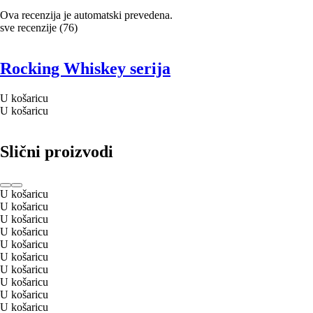
Ova recenzija je automatski prevedena.
sve recenzije
(
76
)
Rocking Whiskey serija
U košaricu
U košaricu
Slični proizvodi
U košaricu
U košaricu
U košaricu
U košaricu
U košaricu
U košaricu
U košaricu
U košaricu
U košaricu
U košaricu