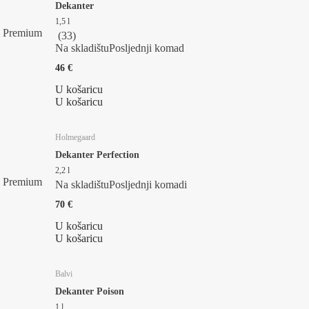
Dekanter
1,5 l
Premium
(
33
)
Na skladištu
Posljednji komad
46 €
U košaricu
U košaricu
Holmegaard
Dekanter Perfection
2,2 l
Premium
Na skladištu
Posljednji komadi
70 €
U košaricu
U košaricu
Balvi
Dekanter Poison
1 l