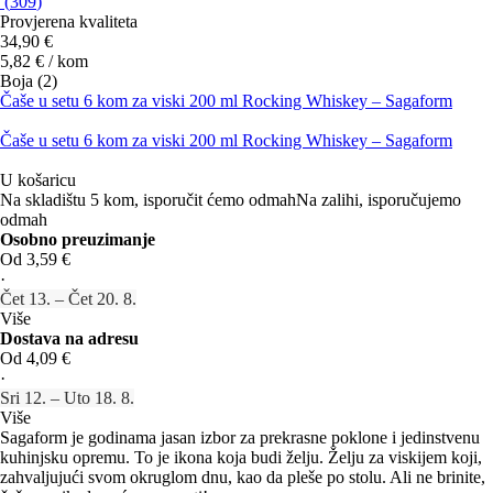
(
309
)
Provjerena kvaliteta
34,90 €
5,82 € / kom
Boja (2)
Čaše u setu 6 kom za viski 200 ml Rocking Whiskey – Sagaform
Čaše u setu 6 kom za viski 200 ml Rocking Whiskey – Sagaform
U košaricu
Na skladištu 5 kom, isporučit ćemo odmah
Na zalihi, isporučujemo
odmah
Osobno preuzimanje
Od 3,59 €
·
Čet 13. – Čet 20. 8.
Više
Dostava na adresu
Od 4,09 €
·
Sri 12. – Uto 18. 8.
Više
Sagaform je godinama jasan izbor za prekrasne poklone i jedinstvenu
kuhinjsku opremu. To je ikona koja budi želju. Želju za viskijem koji,
zahvaljujući svom okruglom dnu, kao da pleše po stolu. Ali ne brinite,