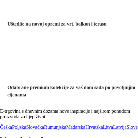
Uštedite na novoj opremi za vrt, balkon i terasu
Premium na
sniženju
Odabrane premium kolekcije za vaš dom sada po povoljnijim
cijenama
E-trgovina s dnevnim dozama nove inspiracije i najširom ponudom
proizvoda za lijep život.
Češka
Poljska
Slovačka
Rumunjska
Mađarska
Hrvatska
Litva
Latvija
Slove