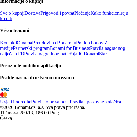
Informacije o kupnji
Sve o kupnji
Dostava
Prigovori i povrat
Plaćanje
Kako funkcioniraju
krediti
Više o bonami
Kontakti
O nama
Brendovi na Bonamiju
Poklon bonovi
Za
medije
Partnerski program
Bonami for Business
Pravila nagradnog
natječaja FB
Pravila nagradnog natječaja IG
BonamiStar
Preuzmite mobilnu aplikaciju
Pratite nas na društvenim mrežama
Uvjeti i odredbe
Pravila o privatnosti
Pravila i postavke kolačića
©2026 Bonami.cz, a.s. Sva prava pridržana.
Thámova 289/13, 186 00 Prag
Češka