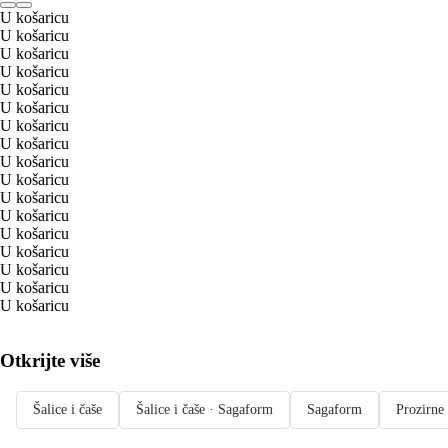
U košaricu
U košaricu
U košaricu
U košaricu
U košaricu
U košaricu
U košaricu
U košaricu
U košaricu
U košaricu
U košaricu
U košaricu
U košaricu
U košaricu
U košaricu
U košaricu
U košaricu
Otkrijte više
Šalice i čaše
Šalice i čaše · Sagaform
Sagaform
Prozirne 