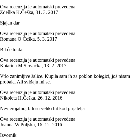
Ova recenzija je automatski prevedena.
Zdeňka K.
Češka
,
31. 3. 2017
Sjajan dar
Ova recenzija je automatski prevedena.
Romana O.
Češka
,
5. 3. 2017
Bit će to dar
Ova recenzija je automatski prevedena.
Katarína M.
Slovačka
,
13. 2. 2017
Vrlo zanimljive šalice. Kupila sam ih za poklon kolegici, još nisam
probala. Ali sviđaju mi se.
Ova recenzija je automatski prevedena.
Nikoleta H.
Češka
,
26. 12. 2016
Nevjerojatno, bili su veliki hit kod prijatelja
Ova recenzija je automatski prevedena.
Joanna W.
Poljska
,
16. 12. 2016
Izvornik