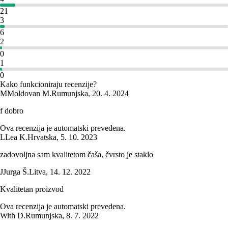
21
3
6
2
0
1
0
Kako funkcioniraju recenzije?
M
Moldovan M.
Rumunjska
,
20. 4. 2024
f dobro
Ova recenzija je automatski prevedena.
L
Lea K.
Hrvatska
,
5. 10. 2023
zadovoljna sam kvalitetom čaša, čvrsto je staklo
J
Jurga Š.
Litva
,
14. 12. 2022
Kvalitetan proizvod
Ova recenzija je automatski prevedena.
With D.
Rumunjska
,
8. 7. 2022