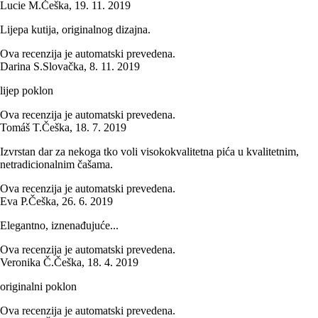
Lucie M.
Češka
,
19. 11. 2019
Lijepa kutija, originalnog dizajna.
Ova recenzija je automatski prevedena.
Darina S.
Slovačka
,
8. 11. 2019
lijep poklon
Ova recenzija je automatski prevedena.
Tomáš T.
Češka
,
18. 7. 2019
Izvrstan dar za nekoga tko voli visokokvalitetna pića u kvalitetnim,
netradicionalnim čašama.
Ova recenzija je automatski prevedena.
Eva P.
Češka
,
26. 6. 2019
Elegantno, iznenađujuće...
Ova recenzija je automatski prevedena.
Veronika Č.
Češka
,
18. 4. 2019
originalni poklon
Ova recenzija je automatski prevedena.