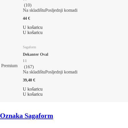
(
10
)
Na skladištu
Posljednji komadi
44 €
U košaricu
U košaricu
Sagaform
Dekanter Oval
1 l
Premium
(
167
)
Na skladištu
Posljednji komadi
39,40 €
U košaricu
U košaricu
Oznaka Sagaform