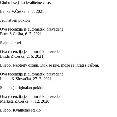
Cini mi se jako kvalitetne case.
Lenka V.
Češka
,
8. 7. 2021
Jedinstven poklon
Ova recenzija je automatski prevedena.
Petra Š.
Češka
,
6. 7. 2021
Sjajni darovi
Ova recenzija je automatski prevedena.
Linda Z.
Češka
,
2. 6. 2021
Lijepo. Neotrely dizajn. Dok se pije, može se igrati s čašom.
Ova recenzija je automatski prevedena.
Lenka K.
Slovačka
,
27. 2. 2021
Super :-) originalan poklon
Ova recenzija je automatski prevedena.
Markéta Z.
Češka
,
7. 12. 2020
Lijepo. Kvalitetno staklo