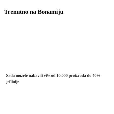
Trenutno na Bonamiju
Summer Sale:
popusti do -40%
Sada možete nabaviti više od 10.000 proizvoda do 40%
jeftinije
Vrt na sniženju