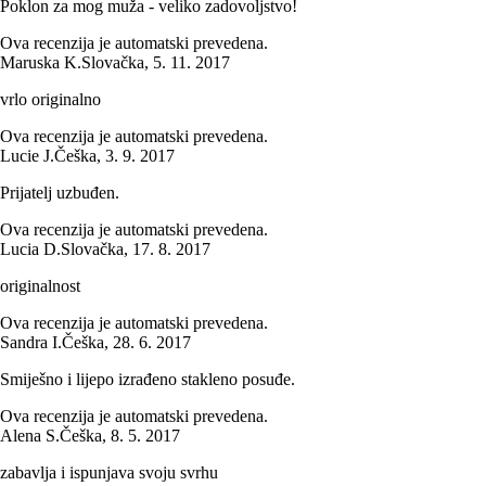
Poklon za mog muža - veliko zadovoljstvo!
Ova recenzija je automatski prevedena.
Maruska K.
Slovačka
,
5. 11. 2017
vrlo originalno
Ova recenzija je automatski prevedena.
Lucie J.
Češka
,
3. 9. 2017
Prijatelj uzbuđen.
Ova recenzija je automatski prevedena.
Lucia D.
Slovačka
,
17. 8. 2017
originalnost
Ova recenzija je automatski prevedena.
Sandra I.
Češka
,
28. 6. 2017
Smiješno i lijepo izrađeno stakleno posuđe.
Ova recenzija je automatski prevedena.
Alena S.
Češka
,
8. 5. 2017
zabavlja i ispunjava svoju svrhu