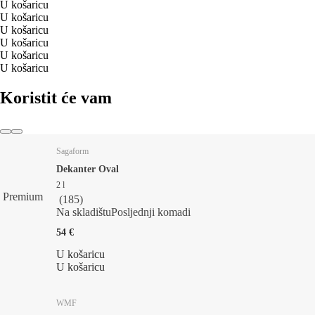
U košaricu
U košaricu
U košaricu
U košaricu
U košaricu
U košaricu
Koristit će vam
Sagaform
Dekanter Oval
2 l
Premium
(
185
)
Na skladištu
Posljednji komadi
54 €
U košaricu
U košaricu
WMF