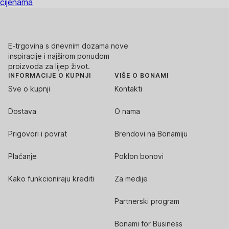
cijenama
E-trgovina s dnevnim dozama nove
inspiracije i najširom ponudom
proizvoda za lijep život.
INFORMACIJE O KUPNJI
VIŠE O BONAMI
Sve o kupnji
Kontakti
Dostava
O nama
Prigovori i povrat
Brendovi na Bonamiju
Plaćanje
Poklon bonovi
Kako funkcioniraju krediti
Za medije
Partnerski program
Bonami for Business