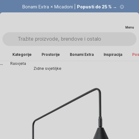
Bonami Extra × Micadoni |
Popusti do 25 % →
Menu
Kategorije
Prostorije
Bonami Extra
Inspiracija
Pos
...
Rasvjeta
Zidne svjetiljke