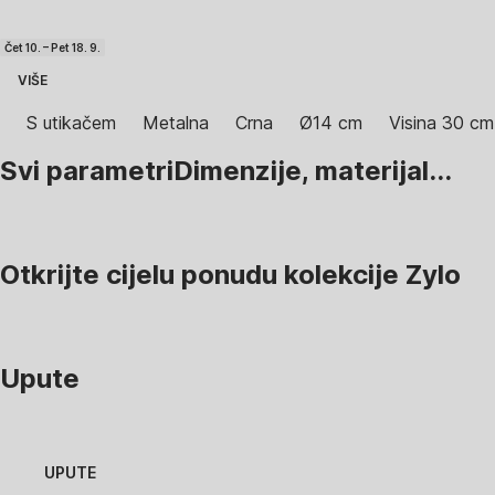
Čet 10. – Pet 18. 9.
VIŠE
S utikačem
Metalna
Crna
Ø14 cm
Visina 30 cm
Svi parametri
Dimenzije, materijal...
Otkrijte cijelu ponudu kolekcije Zylo
Upute
UPUTE