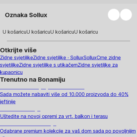
Oznaka Sollux
U košaricu
U košaricu
U košaricu
U košaricu
Otkrijte više
Zidne svjetiljke
Zidne svjetiljke · Sollux
Sollux
Crne zidne
svjetiljke
Zidne svjetiljke s utikačem
Zidne svjetiljke za
kupaonicu
Trenutno na Bonamiju
Summer Sale: popusti do -40%
Sada možete nabaviti više od 10.000 proizvoda do 40%
jeftinije
Vrt na sniženju
Uštedite na novoj opremi za vrt, balkon i terasu
Premium na sniženju
Odabrane premium kolekcije za vaš dom sada po povoljnijim