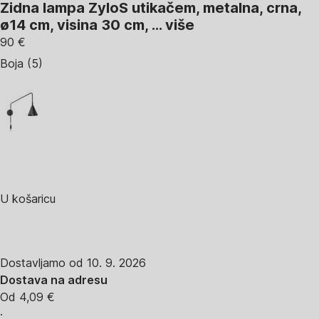
Zidna lampa Zylo
S utikačem, metalna, crna,
ø14 cm, visina 30 cm
, …
više
90 €
Boja (5)
U košaricu
Dostavljamo od 10. 9. 2026
Dostava na adresu
Od 4,09 €
·