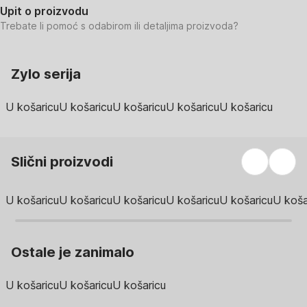
Upit o proizvodu
Trebate li pomoć s odabirom ili detaljima proizvoda?
Zylo serija
U košaricu
U košaricu
U košaricu
U košaricu
U košaricu
Slični proizvodi
U košaricu
U košaricu
U košaricu
U košaricu
U košaricu
U koša
Ostale je zanimalo
U košaricu
U košaricu
U košaricu