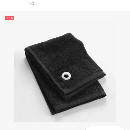
(
3
)
-10%