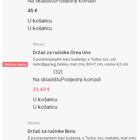
Na skladištu
Posljednji komadi
45 €
U košaricu
U košaricu
Wenko
Držač za ručnike Orea Uno
S postavljanjem bez bušenja, s Turbo-loc, od
nehrđajućeg čelika, mat crni, 60x7 cm, visina 4,5 cm
Odlična cijena
(
32
)
Na skladištu
Posljednji komadi
33,40 €
U košaricu
U košaricu
Wenko
Držač za ručnike Bivio
S postavljanjem bez bušenja, s Turbo-loc, metalni, mat crni,