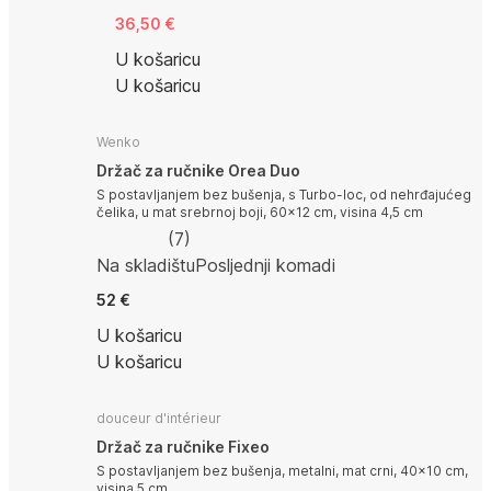
36,50 €
U košaricu
U košaricu
Wenko
Držač za ručnike Orea Duo
S postavljanjem bez bušenja, s Turbo-loc, od nehrđajućeg
čelika, u mat srebrnoj boji, 60x12 cm, visina 4,5 cm
(
7
)
Na skladištu
Posljednji komadi
52 €
U košaricu
U košaricu
douceur d'intérieur
Držač za ručnike Fixeo
S postavljanjem bez bušenja, metalni, mat crni, 40x10 cm,
visina 5 cm