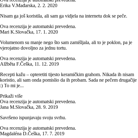
Erika V.
Mađarska
,
2. 2. 2020
Nisam ga još koristila, ali sam ga vidjela na internetu dok se peče.
Ova recenzija je automatski prevedena.
Mari K.
Slovačka
,
17. 1. 2020
Volumenom su manje nego što sam zamišljala, ali to je poklon, pa je
vjerojatno dovoljno za jednu tortu.
Ova recenzija je automatski prevedena.
Alžběta F.
Češka
,
11. 12. 2019
Recepti kažu – opteretiti tijesto keramičkim grahom. Nikada ih nisam
koristio, ali sam onda pomislio da ih probam. Sada ne pečem drugačije
:) To mi je...
Prikaži više
Ova recenzija je automatski prevedena.
Jana M.
Slovačka
,
28. 9. 2019
Savršeno ispunjavaju svoju svrhu.
Ova recenzija je automatski prevedena.
Magdaléna D.
Češka
,
17. 7. 2019