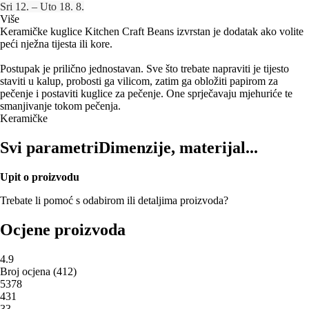
Sri 12. – Uto 18. 8.
Više
Keramičke kuglice Kitchen Craft Beans izvrstan je dodatak ako volite
peći nježna tijesta ili kore.
Postupak je prilično jednostavan. Sve što trebate napraviti je tijesto
staviti u kalup, probosti ga vilicom, zatim ga obložiti papirom za
pečenje i postaviti kuglice za pečenje. One sprječavaju mjehuriće te
smanjivanje tokom pečenja.
Keramičke
Svi parametri
Dimenzije, materijal...
Upit o proizvodu
Trebate li pomoć s odabirom ili detaljima proizvoda?
Ocjene proizvoda
4.9
Broj ocjena
(
412
)
5
378
4
31
3
3