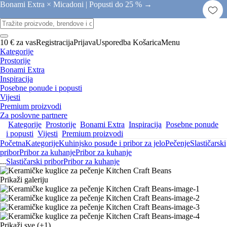
Bonami Extra × Micadoni |
Popusti do 25 % →
10 € za vas
Registracija
Prijava
Usporedba
Košarica
Menu
Kategorije
Prostorije
Bonami Extra
Inspiracija
Posebne ponude i popusti
Vijesti
Premium proizvodi
Za poslovne partnere
Kategorije
Prostorije
Bonami Extra
Inspiracija
Posebne ponude
i popusti
Vijesti
Premium proizvodi
Početna
Kategorije
Kuhinjsko posuđe i pribor za jelo
Pečenje
Slastičarski
pribor
Pribor za kuhanje
Pribor za kuhanje
...
Slastičarski pribor
Pribor za kuhanje
Prikaži galeriju
Prikaži sve
(+1)