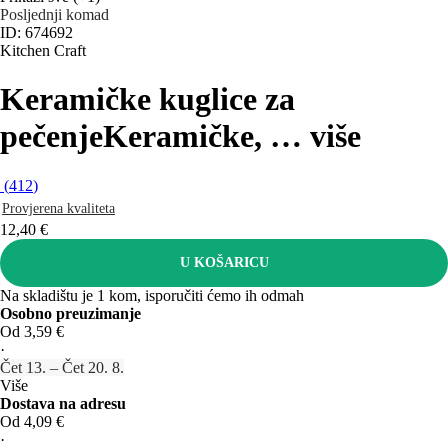
Posljednji komad
ID: 674692
Kitchen Craft
Keramičke kuglice za
pečenje
Keramičke
, …
više
(
412
)
Provjerena kvaliteta
12,40 €
U KOŠARICU
Na skladištu je 1 kom, isporučiti ćemo ih odmah
Osobno preuzimanje
Od 3,59 €
·
Čet 13. – Čet 20. 8.
Više
Dostava na adresu
Od 4,09 €
·