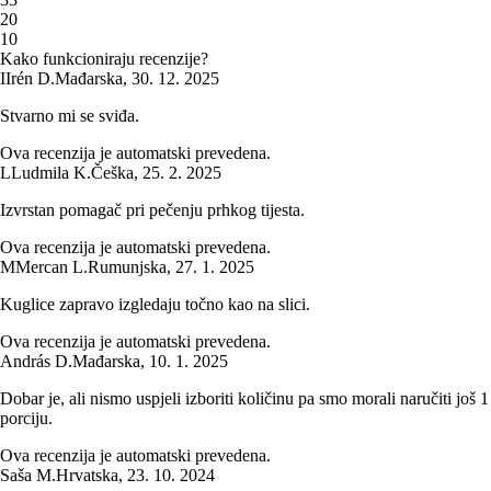
2
0
1
0
Kako funkcioniraju recenzije?
I
Irén D.
Mađarska
,
30. 12. 2025
Stvarno mi se sviđa.
Ova recenzija je automatski prevedena.
L
Ludmila K.
Češka
,
25. 2. 2025
Izvrstan pomagač pri pečenju prhkog tijesta.
Ova recenzija je automatski prevedena.
M
Mercan L.
Rumunjska
,
27. 1. 2025
Kuglice zapravo izgledaju točno kao na slici.
Ova recenzija je automatski prevedena.
András D.
Mađarska
,
10. 1. 2025
Dobar je, ali nismo uspjeli izboriti količinu pa smo morali naručiti još 1
porciju.
Ova recenzija je automatski prevedena.
Saša M.
Hrvatska
,
23. 10. 2024