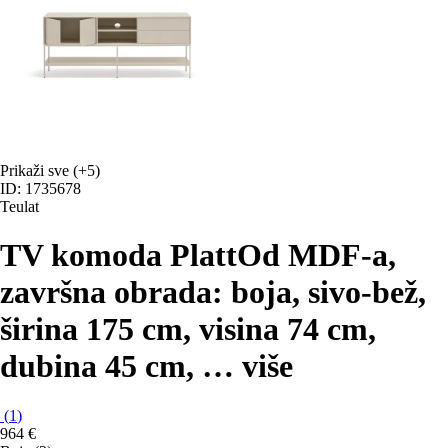
Prikaži sve
(+5)
ID: 1735678
Teulat
TV komoda Platt
Od MDF-a,
završna obrada: boja, sivo-bež,
širina 175 cm, visina 74 cm,
dubina 45 cm
, …
više
(
1
)
964 €