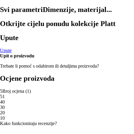
Svi parametri
Dimenzije, materijal...
Otkrijte cijelu ponudu kolekcije Platt
Upute
Upute
Upit o proizvodu
Trebate li pomoć s odabirom ili detaljima proizvoda?
Ocjene proizvoda
5
Broj ocjena
(
1
)
5
1
4
0
3
0
2
0
1
0
Kako funkcioniraju recenzije?