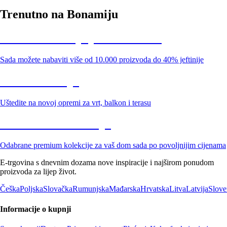
Trenutno na Bonamiju
Summer Sale: popusti do -40%
Sada možete nabaviti više od 10.000 proizvoda do 40% jeftinije
Vrt na sniženju
Uštedite na novoj opremi za vrt, balkon i terasu
Premium na sniženju
Odabrane premium kolekcije za vaš dom sada po povoljnijim cijenama
E-trgovina s dnevnim dozama nove inspiracije i najširom ponudom
proizvoda za lijep život.
Češka
Poljska
Slovačka
Rumunjska
Mađarska
Hrvatska
Litva
Latvija
Slove
Informacije o kupnji