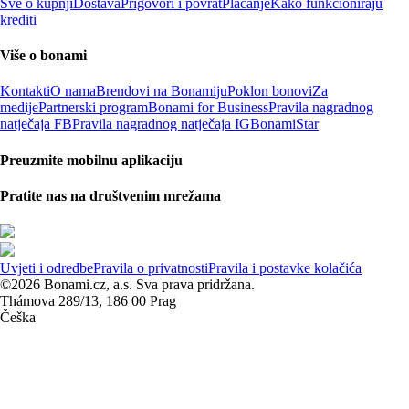
Sve o kupnji
Dostava
Prigovori i povrat
Plaćanje
Kako funkcioniraju
krediti
Više o bonami
Kontakti
O nama
Brendovi na Bonamiju
Poklon bonovi
Za
medije
Partnerski program
Bonami for Business
Pravila nagradnog
natječaja FB
Pravila nagradnog natječaja IG
BonamiStar
Preuzmite mobilnu aplikaciju
Pratite nas na društvenim mrežama
Uvjeti i odredbe
Pravila o privatnosti
Pravila i postavke kolačića
©2026 Bonami.cz, a.s. Sva prava pridržana.
Thámova 289/13, 186 00 Prag
Češka