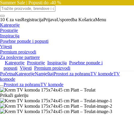
Summer Sale |
Popusti do -40 %
10 € za vas
Registracija
Prijava
Usporedba
Košarica
Menu
Kategorije
Prostorije
Inspiracija
Posebne ponude i popusti
Vijesti
Premium proizvodi
Za poslovne partnere
Kategorije
Prostorije
Inspiracija
Posebne ponude i
popusti
Vijesti
Premium proizvodi
Početna
Kategorije
Namještaj
Prostori za pohranu
TV komode
TV
komode
...
Prostori za pohranu
TV komode
Prikaži galeriju