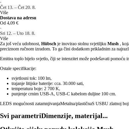
·
Čet 13. – Čet 20. 8.
Više
Dostava na adresu
Od 4,09 €
·
Sri 12. – Uto 18. 8.
Više
Za još veću udobnost,
Hübsch
je inovirao stolnu svjetiljku
Mush
, koj
preciznom ručnom izradom. To ga čini dodatkom prikladnim za najrazličit
Emitira toplo bijelo svjetlo, čiji se intenzitet može podešavati pomoću in
Ostale specifikacije:
svjetlosni tok: 100 lm,
trajanje litijske baterije: cca. 30.000 sati,
temperatura boje: 2 700 K,
punjenje crnim USB-A, USB-C kabelom duljine 100 cm.
LED
S mogućnosti zatamnjivanja
Metalna/plastična
S USB
U zlatnoj boj
Svi parametri
Dimenzije, materijal...