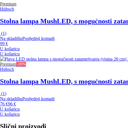
Premium
Hübsch
Stolna lampa Mush
LED, s mogućnosti zatamn
(
1
)
Na skladištu
Posljednji komadi
99 €
U košaricu
U košaricu
Premium
-20%
Hübsch
Stolna lampa Mush
LED, s mogućnosti zatam
(
1
)
Na skladištu
Posljednji komadi
76 €
96 €
U košaricu
U košaricu
Slični proizvodi