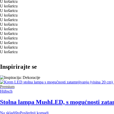
U košaricu
U košaricu
U košaricu
U košaricu
U košaricu
U košaricu
U košaricu
U košaricu
U košaricu
U košaricu
U košaricu
U košaricu
Inspirirajte se
Premium
Hübsch
Stolna lampa Mush
LED, s mogućnosti zatam
Na skladištu
Posljednji komadi