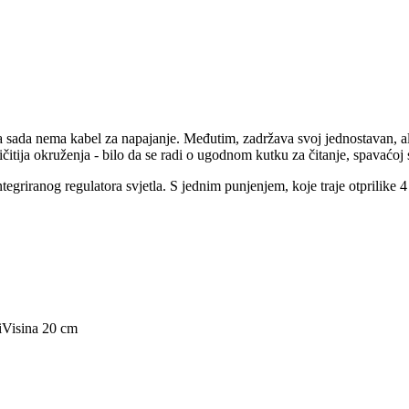
a sada nema kabel za napajanje. Međutim, zadržava svoj jednostavan, al
ija okruženja - bilo da se radi o ugodnom kutku za čitanje, spavaćoj sob
tegriranog regulatora svjetla. S jednim punjenjem, koje traje otprilike 4 
i
Visina 20 cm