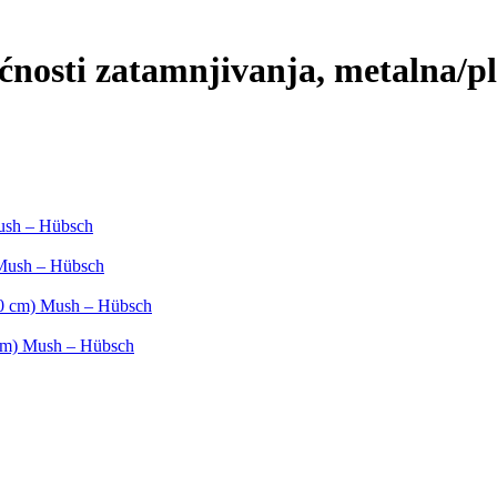
nosti zatamnjivanja, metalna/plas
Mush – Hübsch
 Mush – Hübsch
 20 cm) Mush – Hübsch
 cm) Mush – Hübsch