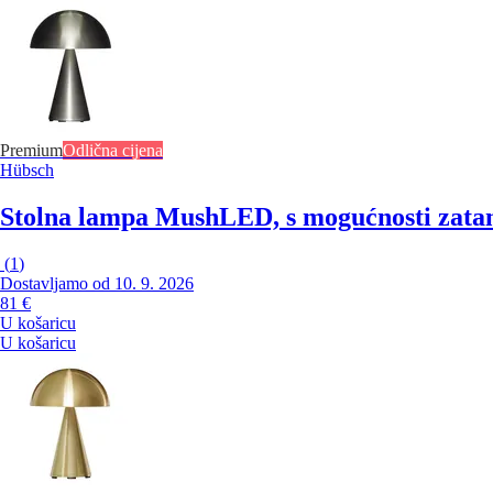
Premium
Odlična cijena
Hübsch
Stolna lampa Mush
LED, s mogućnosti zatam
(
1
)
Dostavljamo od 10. 9. 2026
81 €
U košaricu
U košaricu