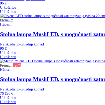
96 €
U košaricu
U košaricu
Premium
Hübsch
Stolna lampa Mush
LED, s mogućnosti zatam
Na skladištu
Posljednji komad
96 €
U košaricu
U košaricu
Premium
-20%
Hübsch
Stolna lampa Mush
LED, s mogućnosti zatam
Na skladištu
Posljednji komad
76 €
96 €
U košaricu
U košaricu