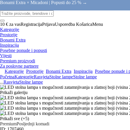
Bonami Extra × Micadoni |
Popusti do 25 % →
10 € za vas
Registracija
Prijava
Usporedba
Košarica
Menu
Kategorije
Prostorije
Bonami Extra
Inspiracija
Posebne ponude i popusti
Vijesti
Premium proizvodi
Za poslovne partnere
Kategorije
Prostorije
Bonami Extra
Inspiracija
Posebne ponude i 
Početna
Kategorije
Rasvjeta
Stolne lampe
Stolne lampe
...
Rasvjeta
Stolne lampe
Prikaži galeriju
Prikaži sve
(+5)
Premium
Posljednji komadi
ID: 1707460