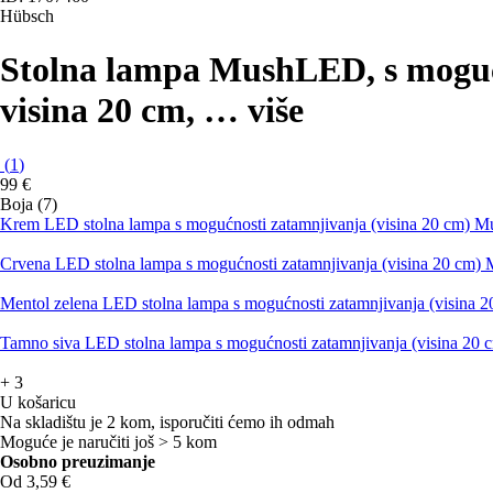
Hübsch
Stolna lampa Mush
LED, s moguć
visina 20 cm
, …
više
(
1
)
99 €
Boja (7)
Krem LED stolna lampa s mogućnosti zatamnjivanja (visina 20 cm) 
Crvena LED stolna lampa s mogućnosti zatamnjivanja (visina 20 cm)
Mentol zelena LED stolna lampa s mogućnosti zatamnjivanja (visina
Tamno siva LED stolna lampa s mogućnosti zatamnjivanja (visina 20
+
3
U košaricu
Na skladištu je 2 kom, isporučiti ćemo ih odmah
Moguće je naručiti još > 5 kom
Osobno preuzimanje
Od 3,59 €