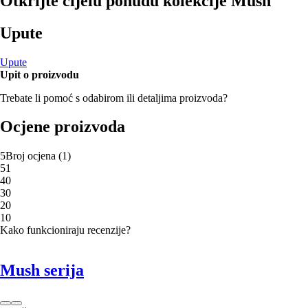
Otkrijte cijelu ponudu kolekcije Mush
Upute
Upute
Upit o proizvodu
Trebate li pomoć s odabirom ili detaljima proizvoda?
Ocjene proizvoda
5
Broj ocjena
(
1
)
5
1
4
0
3
0
2
0
1
0
Kako funkcioniraju recenzije?
Mush serija