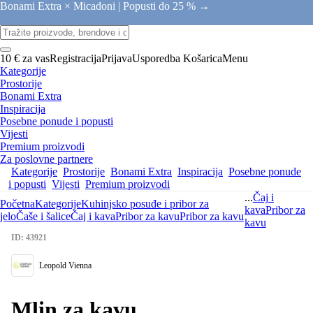
Bonami Extra × Micadoni |
Popusti do 25 % →
10 € za vas
Registracija
Prijava
Usporedba
Košarica
Menu
Kategorije
Prostorije
Bonami Extra
Inspiracija
Posebne ponude i popusti
Vijesti
Premium proizvodi
Za poslovne partnere
Kategorije
Prostorije
Bonami Extra
Inspiracija
Posebne ponude
i popusti
Vijesti
Premium proizvodi
...
Čaj i
Početna
Kategorije
Kuhinjsko posuđe i pribor za
kava
Pribor za
jelo
Čaše i šalice
Čaj i kava
Pribor za kavu
Pribor za kavu
kavu
ID: 43921
Leopold Vienna
Mlin za kavu