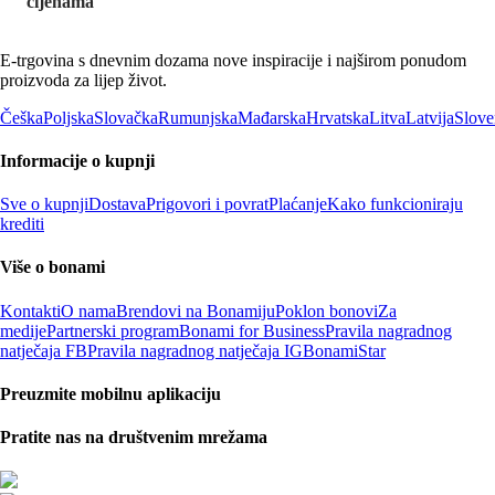
cijenama
E-trgovina s dnevnim dozama nove inspiracije i najširom ponudom
proizvoda za lijep život.
Češka
Poljska
Slovačka
Rumunjska
Mađarska
Hrvatska
Litva
Latvija
Slove
Informacije o kupnji
Sve o kupnji
Dostava
Prigovori i povrat
Plaćanje
Kako funkcioniraju
krediti
Više o bonami
Kontakti
O nama
Brendovi na Bonamiju
Poklon bonovi
Za
medije
Partnerski program
Bonami for Business
Pravila nagradnog
natječaja FB
Pravila nagradnog natječaja IG
BonamiStar
Preuzmite mobilnu aplikaciju
Pratite nas na društvenim mrežama