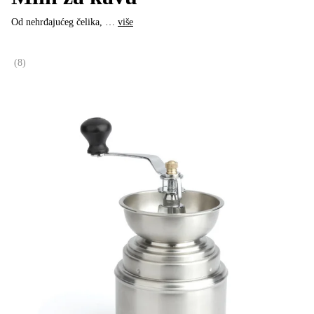
Od nehrđajućeg čelika
, …
više
(
8
)