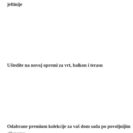
jeftinije
Vrt na sniženju
Uštedite na novoj opremi za vrt, balkon i terasu
Premium na
sniženju
Odabrane premium kolekcije za vaš dom sada po povoljnijim