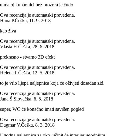
u maloj kupaonici bez prozora je čudo
Ova recenzija je automatski prevedena.
Hana P.
Češka
,
11. 9. 2018
kao živa
Ova recenzija je automatski prevedena.
Vlasta H.
Češka
,
28. 6. 2018
prekrasno - stvarno 3D efekt
Ova recenzija je automatski prevedena.
Helena P.
Češka
,
12. 5. 2018
to je vrlo lijepa naljepnica koja će oživjeti dosadan zid.
Ova recenzija je automatski prevedena.
Jana Š.
Slovačka
,
6. 5. 2018
super, WC će konačno imati savršen pogled
Ova recenzija je automatski prevedena.
Dagmar V.
Češka
,
8. 3. 2018
Ugodna naljepnica za oko, učinit će interijer ugodnijim.