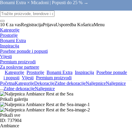
Bonami Extra × Micadoni |
Popusti do 25 % →
10 € za vas
Registracija
Prijava
Usporedba
Košarica
Menu
Kategorije
Prostorije
Bonami Extra
Inspiracija
Posebne ponude i popusti
Vijesti
Premium proizvodi
Za poslovne partnere
Kategorije
Prostorije
Bonami Extra
Inspiracija
Posebne ponude
i popusti
Vijesti
Premium proizvodi
Početna
Kategorije
Dekoracije
Zidne dekoracije
Naljepnice
Naljepnice
...
Zidne dekoracije
Naljepnice
Prikaži galeriju
Prikaži sve
ID: 737904
Ambiance