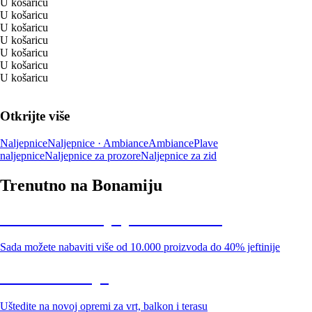
U košaricu
U košaricu
U košaricu
U košaricu
U košaricu
U košaricu
U košaricu
Otkrijte više
Naljepnice
Naljepnice · Ambiance
Ambiance
Plave
naljepnice
Naljepnice za prozore
Naljepnice za zid
Trenutno na Bonamiju
Summer Sale: popusti do -40%
Sada možete nabaviti više od 10.000 proizvoda do 40% jeftinije
Vrt na sniženju
Uštedite na novoj opremi za vrt, balkon i terasu