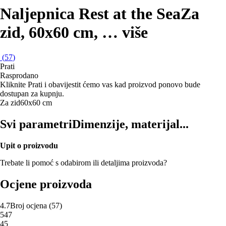
Naljepnica Rest at the Sea
Za
zid, 60x60 cm
, …
više
(
57
)
Prati
Rasprodano
Kliknite Prati i obavijestit ćemo vas kad proizvod ponovo bude
dostupan za kupnju.
Za zid
60x60 cm
Svi parametri
Dimenzije, materijal...
Upit o proizvodu
Trebate li pomoć s odabirom ili detaljima proizvoda?
Ocjene proizvoda
4.7
Broj ocjena
(
57
)
5
47
4
5