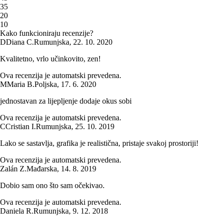
3
5
2
0
1
0
Kako funkcioniraju recenzije?
D
Diana C.
Rumunjska
,
22. 10. 2020
Kvalitetno, vrlo učinkovito, zen!
Ova recenzija je automatski prevedena.
M
Maria B.
Poljska
,
17. 6. 2020
jednostavan za lijepljenje dodaje okus sobi
Ova recenzija je automatski prevedena.
C
Cristian I.
Rumunjska
,
25. 10. 2019
Lako se sastavlja, grafika je realistična, pristaje svakoj prostoriji!
Ova recenzija je automatski prevedena.
Zalán Z.
Mađarska
,
14. 8. 2019
Dobio sam ono što sam očekivao.
Ova recenzija je automatski prevedena.
Daniela R.
Rumunjska
,
9. 12. 2018