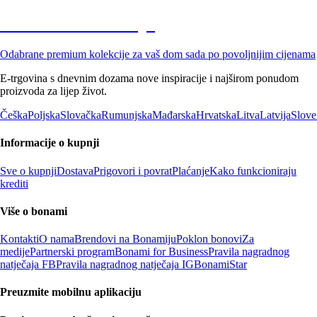
Premium na sniženju
Odabrane premium kolekcije za vaš dom sada po povoljnijim cijenama
E-trgovina s dnevnim dozama nove inspiracije i najširom ponudom
proizvoda za lijep život.
Češka
Poljska
Slovačka
Rumunjska
Mađarska
Hrvatska
Litva
Latvija
Slove
Informacije o kupnji
Sve o kupnji
Dostava
Prigovori i povrat
Plaćanje
Kako funkcioniraju
krediti
Više o bonami
Kontakti
O nama
Brendovi na Bonamiju
Poklon bonovi
Za
medije
Partnerski program
Bonami for Business
Pravila nagradnog
natječaja FB
Pravila nagradnog natječaja IG
BonamiStar
Preuzmite mobilnu aplikaciju