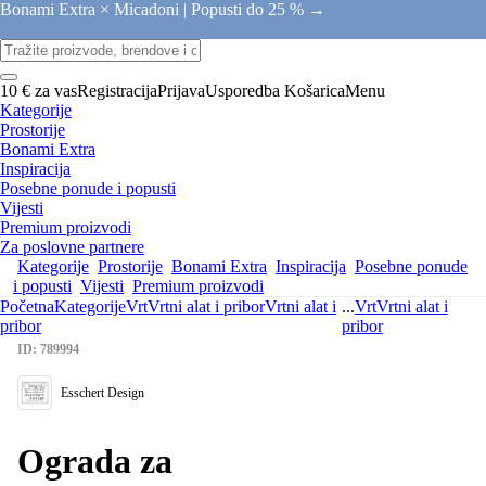
Bonami Extra × Micadoni |
Popusti do 25 % →
10 € za vas
Registracija
Prijava
Usporedba
Košarica
Menu
Kategorije
Prostorije
Bonami Extra
Inspiracija
Posebne ponude i popusti
Vijesti
Premium proizvodi
Za poslovne partnere
Kategorije
Prostorije
Bonami Extra
Inspiracija
Posebne ponude
i popusti
Vijesti
Premium proizvodi
Početna
Kategorije
Vrt
Vrtni alat i pribor
Vrtni alat i
...
Vrt
Vrtni alat i
pribor
pribor
ID: 789994
Esschert Design
Ograda za