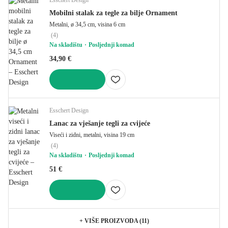
Mobilni stalak za tegle za bilje Ornament
Metalni, ø 34,5 cm, visina 6 cm
(
4
)
Na skladištu
Posljednji komad
34,90 €
U KOŠARICU
Esschert Design
Lanac za vješanje tegli za cvijeće
Viseći i zidni, metalni, visina 19 cm
(
4
)
Na skladištu
Posljednji komad
51 €
U KOŠARICU
+
VIŠE PROIZVODA (11)