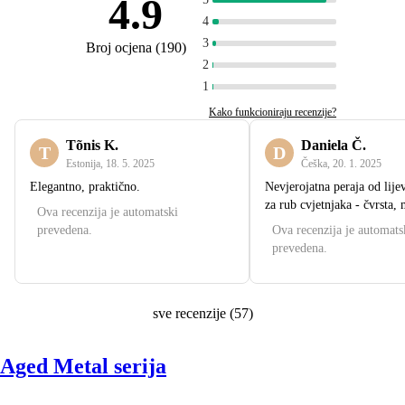
4.9
4
3
Broj ocjena
(
190
)
2
1
Kako funkcioniraju recenzije?
Tõnis K.
Daniela Č.
T
D
Estonija
,
18. 5. 2025
Češka
,
20. 1. 2025
Elegantno, praktično.
Nevjerojatna peraja od lije
za rub cvjetnjaka - čvrsta,
Ova recenzija je automatski
prevedena.
Ova recenzija je automats
prevedena.
sve recenzije
(
57
)
Aged Metal serija