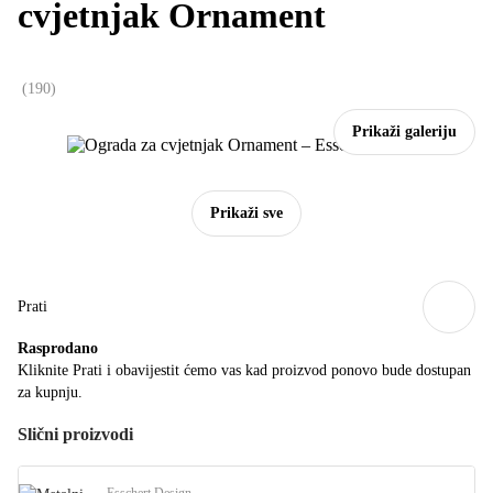
cvjetnjak Ornament
(
190
)
Prikaži galeriju
Prikaži sve
Prati
Rasprodano
Kliknite Prati i obavijestit ćemo vas kad proizvod ponovo bude dostupan
za kupnju.
Slični proizvodi
Esschert Design