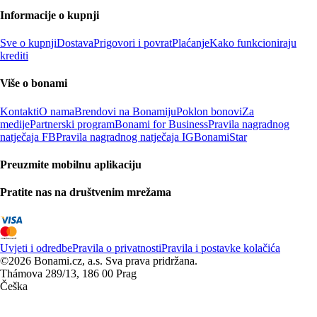
Informacije o kupnji
Sve o kupnji
Dostava
Prigovori i povrat
Plaćanje
Kako funkcioniraju
krediti
Više o bonami
Kontakti
O nama
Brendovi na Bonamiju
Poklon bonovi
Za
medije
Partnerski program
Bonami for Business
Pravila nagradnog
natječaja FB
Pravila nagradnog natječaja IG
BonamiStar
Preuzmite mobilnu aplikaciju
Pratite nas na društvenim mrežama
Uvjeti i odredbe
Pravila o privatnosti
Pravila i postavke kolačića
©2026 Bonami.cz, a.s. Sva prava pridržana.
Thámova 289/13, 186 00 Prag
Češka