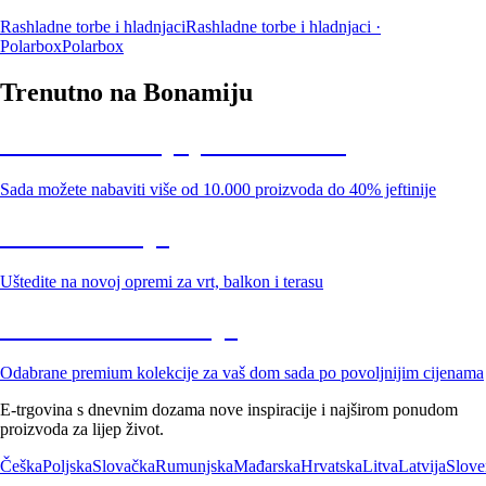
Rashladne torbe i hladnjaci
Rashladne torbe i hladnjaci ·
Polarbox
Polarbox
Trenutno na Bonamiju
Summer Sale: popusti do -40%
Sada možete nabaviti više od 10.000 proizvoda do 40% jeftinije
Vrt na sniženju
Uštedite na novoj opremi za vrt, balkon i terasu
Premium na sniženju
Odabrane premium kolekcije za vaš dom sada po povoljnijim cijenama
E-trgovina s dnevnim dozama nove inspiracije i najširom ponudom
proizvoda za lijep život.
Češka
Poljska
Slovačka
Rumunjska
Mađarska
Hrvatska
Litva
Latvija
Slove