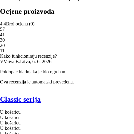
Ocjene proizvoda
4.4
Broj ocjena
(
9
)
5
7
4
1
3
0
2
0
1
1
Kako funkcioniraju recenzije?
V
Vaiva B.
Litva
,
6. 6. 2026
Poklopac hladnjaka je bio ogreban.
Ova recenzija je automatski prevedena.
Classic serija
U košaricu
U košaricu
U košaricu
U košaricu
U košaricu