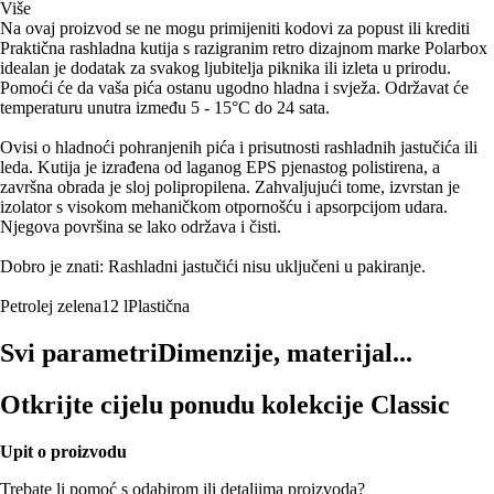
Više
Na ovaj proizvod se ne mogu primijeniti kodovi za popust ili krediti
Praktična rashladna kutija s razigranim retro dizajnom marke Polarbox
idealan je dodatak za svakog ljubitelja piknika ili izleta u prirodu.
Pomoći će da vaša pića ostanu ugodno hladna i svježa. Održavat će
temperaturu unutra između 5 - 15°C do 24 sata.
Ovisi o hladnoći pohranjenih pića i prisutnosti rashladnih jastučića ili
leda. Kutija je izrađena od laganog EPS pjenastog polistirena, a
završna obrada je sloj polipropilena. Zahvaljujući tome, izvrstan je
izolator s visokom mehaničkom otpornošću i apsorpcijom udara.
Njegova površina se lako održava i čisti.
Dobro je znati: Rashladni jastučići nisu uključeni u pakiranje.
Petrolej zelena
12 l
Plastična
Svi parametri
Dimenzije, materijal...
Otkrijte cijelu ponudu kolekcije Classic
Upit o proizvodu
Trebate li pomoć s odabirom ili detaljima proizvoda?