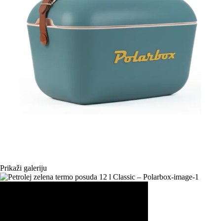
Prikaži galeriju