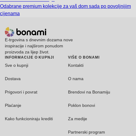
Odabrane premium kolekcije za vaš dom sada po povoljnijim
cijenama
E-trgovina s dnevnim dozama nove
inspiracije i najširom ponudom
proizvoda za lijep život.
INFORMACIJE O KUPNJI
VIŠE O BONAMI
Sve o kupnji
Kontakti
Dostava
O nama
Prigovori i povrat
Brendovi na Bonamiju
Plaćanje
Poklon bonovi
Kako funkcioniraju krediti
Za medije
Partnerski program