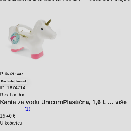
Prikaži sve
Posljednji komad
ID: 1674714
Rex London
Kanta za vodu Unicorn
Plastična, 1,6 l
, …
više
(
1
)
15,40 €
U košaricu