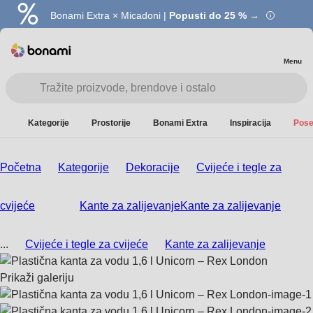
Bonami Extra × Micadoni |
Popusti do 25 % →
Menu
Kategorije
Prostorije
Bonami Extra
Inspiracija
Pose
Početna
Kategorije
Dekoracije
Cvijeće i tegle za
cvijeće
Kante za zalijevanje
Kante za zalijevanje
...
Cvijeće i tegle za cvijeće
Kante za zalijevanje
Prikaži galeriju