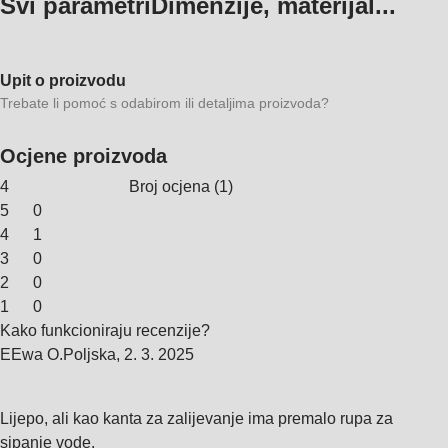
Svi parametri
Dimenzije, materijal...
Upit o proizvodu
Trebate li pomoć s odabirom ili detaljima proizvoda?
Ocjene proizvoda
4
Broj ocjena
(
1
)
5
0
4
1
3
0
2
0
1
0
Kako funkcioniraju recenzije?
E
Ewa O.
Poljska
,
2. 3. 2025
Lijepo, ali kao kanta za zalijevanje ima premalo rupa za
sipanje vode.