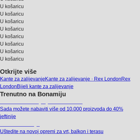
U košaricu
U košaricu
U košaricu
U košaricu
U košaricu
U košaricu
U košaricu
U košaricu
Otkrijte više
Kante za zalijevanje
Kante za zalijevanje · Rex London
Rex
London
Bijeli kante za zalijevanje
Trenutno na Bonamiju
Summer Sale: popusti do -40%
Sada možete nabaviti više od 10.000 proizvoda do 40%
jeftinije
Vrt na sniženju
Uštedite na novoj opremi za vrt, balkon i terasu
Premium na sniženju