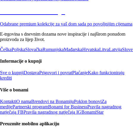
Premium na sniženju
Odabrane premium kolekcije za vaš dom sada po povoljnijim cijenama
E-trgovina s dnevnim dozama nove inspiracije i najširom ponudom
proizvoda za lijep život.
Češka
Poljska
Slovačka
Rumunjska
Mađarska
Hrvatska
Litva
Latvija
Slove
Informacije o kupnji
Sve o kupnji
Dostava
Prigovori i povrat
Plaćanje
Kako funkcioniraju
krediti
Više o bonami
Kontakti
O nama
Brendovi na Bonamiju
Poklon bonovi
Za
medije
Partnerski program
Bonami for Business
Pravila nagradnog
natječaja FB
Pravila nagradnog natječaja IG
BonamiStar
Preuzmite mobilnu aplikaciju