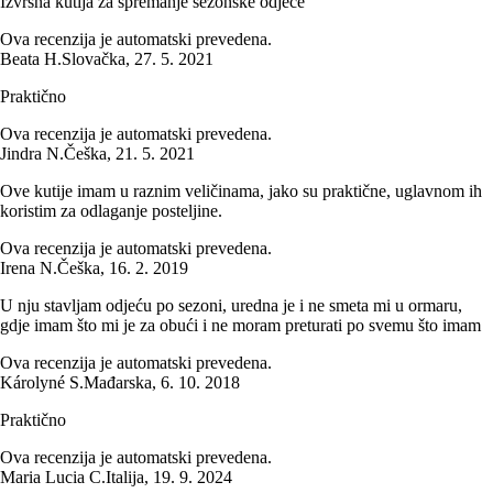
Izvrsna kutija za spremanje sezonske odjeće
Ova recenzija je automatski prevedena.
Beata H.
Slovačka
,
27. 5. 2021
Praktično
Ova recenzija je automatski prevedena.
Jindra N.
Češka
,
21. 5. 2021
Ove kutije imam u raznim veličinama, jako su praktične, uglavnom ih
koristim za odlaganje posteljine.
Ova recenzija je automatski prevedena.
Irena N.
Češka
,
16. 2. 2019
U nju stavljam odjeću po sezoni, uredna je i ne smeta mi u ormaru,
gdje imam što mi je za obući i ne moram preturati po svemu što imam
Ova recenzija je automatski prevedena.
Károlyné S.
Mađarska
,
6. 10. 2018
Praktično
Ova recenzija je automatski prevedena.
Maria Lucia C.
Italija
,
19. 9. 2024