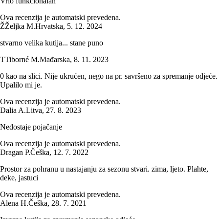
Vrlo funkcionalan
Ova recenzija je automatski prevedena.
Ž
Željka M.
Hrvatska
,
5. 12. 2024
stvarno velika kutija... stane puno
T
Tiborné M.
Mađarska
,
8. 11. 2023
0 kao na slici. Nije ukrućen, nego na pr. savršeno za spremanje odjeće.
Upalilo mi je.
Ova recenzija je automatski prevedena.
Dalia A.
Litva
,
27. 8. 2023
Nedostaje pojačanje
Ova recenzija je automatski prevedena.
Dragan P.
Češka
,
12. 7. 2022
Prostor za pohranu u nastajanju za sezonu stvari. zima, ljeto. Plahte,
deke, jastuci
Ova recenzija je automatski prevedena.
Alena H.
Češka
,
28. 7. 2021