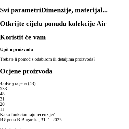
Svi parametri
Dimenzije, materijal...
Otkrijte cijelu ponudu kolekcije Air
Koristit će vam
Upit o proizvodu
Trebate li pomoć s odabirom ili detaljima proizvoda?
Ocjene proizvoda
4.6
Broj ocjena
(
43
)
5
33
4
8
3
1
2
0
1
1
Kako funkcioniraju recenzije?
И
Ирена В.
Bugarska
,
31. 1. 2025