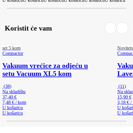
U košaricu
U košaricu
U košaricu
U košaricu
U košaricu
U košaricu
Koristit će vam
set 5 kom
Novitet
Compactor
Compac
Vakuum vrećice za odjeću u
Vaku
setu Vacuum XL
5 kom
Lave
(
38
)
(
11
)
Na skladištu
Na sklad
37,40 €
15,90 €
7,48 € / kom
3,18 € 
U košaricu
U košar
U košaricu
U košar