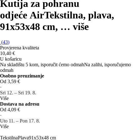
Kutija za pohranu
odjeće Air
Tekstilna, plava,
91x53x48 cm
, …
više
(
43
)
Provjerena kvaliteta
10,40 €
U košaricu
Na skladištu 5 kom, isporučit ćemo odmah
Na zalihi, isporučujemo
odmah
Osobno preuzimanje
Od 3,59 €
·
Sri 12. – Sri 19. 8.
Više
Dostava na adresu
Od 4,09 €
·
Uto 11. – Pon 17. 8.
Više
Tekstilna
Plava
91x53x48 cm