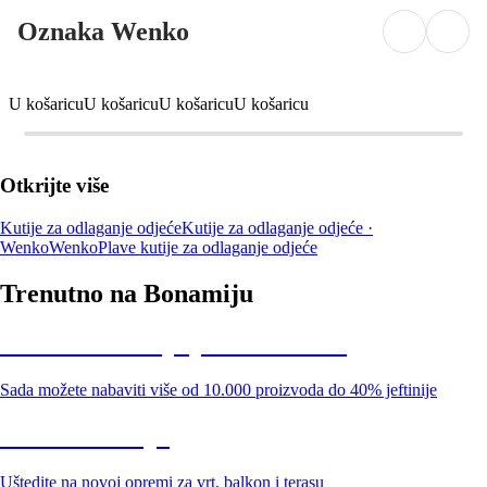
Oznaka Wenko
U košaricu
U košaricu
U košaricu
U košaricu
Otkrijte više
Kutije za odlaganje odjeće
Kutije za odlaganje odjeće ·
Wenko
Wenko
Plave kutije za odlaganje odjeće
Trenutno na Bonamiju
Summer Sale: popusti do -40%
Sada možete nabaviti više od 10.000 proizvoda do 40% jeftinije
Vrt na sniženju
Uštedite na novoj opremi za vrt, balkon i terasu