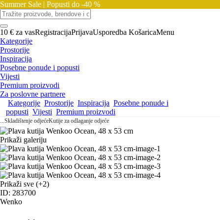
Summer Sale |
Popusti do -40 %
10 € za vas
Registracija
Prijava
Usporedba
Košarica
Menu
Kategorije
Prostorije
Inspiracija
Posebne ponude i popusti
Vijesti
Premium proizvodi
Za poslovne partnere
Kategorije
Prostorije
Inspiracija
Posebne ponude i
popusti
Vijesti
Premium proizvodi
...
Skladištenje odjeće
Kutije za odlaganje odjeće
Prikaži galeriju
Prikaži sve
(+2)
ID: 283700
Wenko