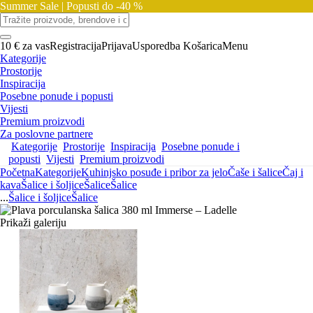
Summer Sale |
Popusti do -40 %
10 € za vas
Registracija
Prijava
Usporedba
Košarica
Menu
Kategorije
Prostorije
Inspiracija
Posebne ponude i popusti
Vijesti
Premium proizvodi
Za poslovne partnere
Kategorije
Prostorije
Inspiracija
Posebne ponude i
popusti
Vijesti
Premium proizvodi
Početna
Kategorije
Kuhinjsko posuđe i pribor za jelo
Čaše i šalice
Čaj i
kava
Šalice i šoljice
Šalice
Šalice
...
Šalice i šoljice
Šalice
Prikaži galeriju