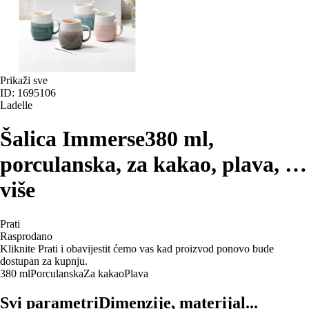
Prikaži sve
ID: 1695106
Ladelle
Šalica Immerse
380 ml,
porculanska, za kakao, plava
, …
više
Prati
Rasprodano
Kliknite Prati i obavijestit ćemo vas kad proizvod ponovo bude
dostupan za kupnju.
380 ml
Porculanska
Za kakao
Plava
Svi parametri
Dimenzije, materijal...