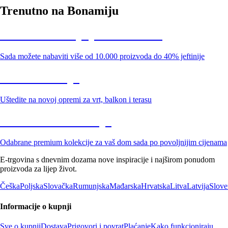
Trenutno na Bonamiju
Summer Sale: popusti do -40%
Sada možete nabaviti više od 10.000 proizvoda do 40% jeftinije
Vrt na sniženju
Uštedite na novoj opremi za vrt, balkon i terasu
Premium na sniženju
Odabrane premium kolekcije za vaš dom sada po povoljnijim cijenama
E-trgovina s dnevnim dozama nove inspiracije i najširom ponudom
proizvoda za lijep život.
Češka
Poljska
Slovačka
Rumunjska
Mađarska
Hrvatska
Litva
Latvija
Slove
Informacije o kupnji
Sve o kupnji
Dostava
Prigovori i povrat
Plaćanje
Kako funkcioniraju