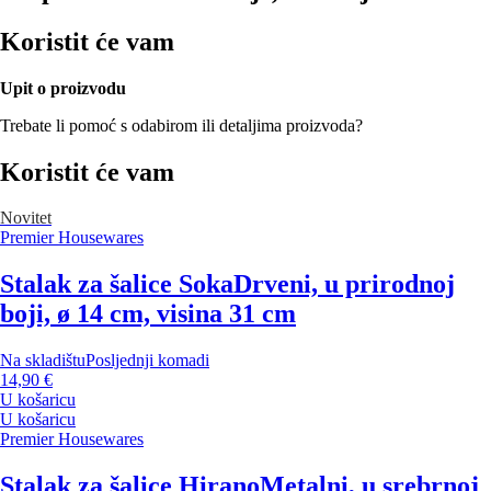
Koristit će vam
Upit o proizvodu
Trebate li pomoć s odabirom ili detaljima proizvoda?
Koristit će vam
Novitet
Premier Housewares
Stalak za šalice Soka
Drveni, u prirodnoj
boji, ø 14 cm, visina 31 cm
Na skladištu
Posljednji komadi
14,90 €
U košaricu
U košaricu
Premier Housewares
Stalak za šalice Hirano
Metalni, u srebrnoj