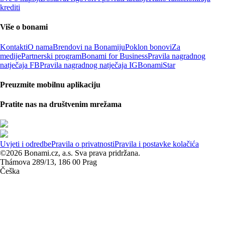
krediti
Više o bonami
Kontakti
O nama
Brendovi na Bonamiju
Poklon bonovi
Za
medije
Partnerski program
Bonami for Business
Pravila nagradnog
natječaja FB
Pravila nagradnog natječaja IG
BonamiStar
Preuzmite mobilnu aplikaciju
Pratite nas na društvenim mrežama
Uvjeti i odredbe
Pravila o privatnosti
Pravila i postavke kolačića
©2026 Bonami.cz, a.s. Sva prava pridržana.
Thámova 289/13, 186 00 Prag
Češka