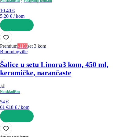
Na skladištu
Posljednji komadi
10,40 €
5,20 € / kom
U KOŠARICU
Premium
-11%
set 3 kom
Bloomingville
Šalice u setu Linora
3 kom, 450 ml,
keramičke, narančaste
(
4
)
Na skladištu
54 €
61 €
18 € / kom
U KOŠARICU