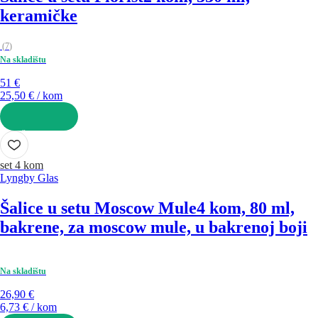
keramičke
(
7
)
Na skladištu
51 €
25,50 € / kom
U KOŠARICU
set 4 kom
Lyngby Glas
Šalice u setu Moscow Mule
4 kom, 80 ml,
bakrene, za moscow mule, u bakrenoj boji
Na skladištu
26,90 €
6,73 € / kom