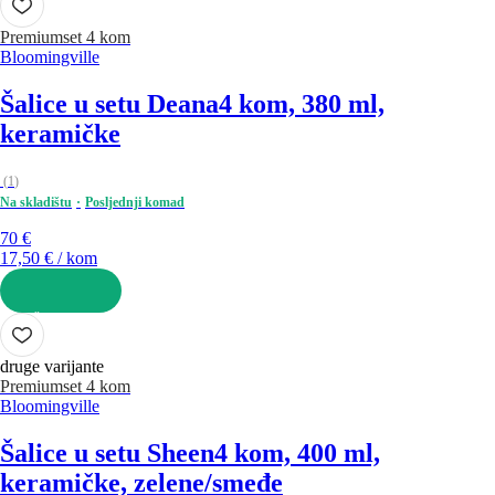
Premium
set 4 kom
Bloomingville
Šalice u setu Deana
4 kom, 380 ml,
keramičke
(
1
)
Na skladištu
Posljednji komad
70 €
17,50 € / kom
U KOŠARICU
druge varijante
Premium
set 4 kom
Bloomingville
Šalice u setu Sheen
4 kom, 400 ml,
keramičke, zelene/smeđe