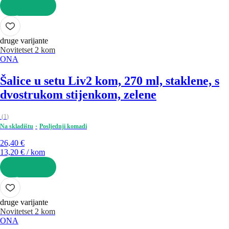
U KOŠARICU
druge varijante
Novitet
set 2 kom
ONA
Šalice u setu Liv
2 kom, 270 ml, staklene, s
dvostrukom stijenkom, zelene
(
1
)
Na skladištu
Posljednji komadi
26,40 €
13,20 € / kom
U KOŠARICU
druge varijante
Novitet
set 2 kom
ONA