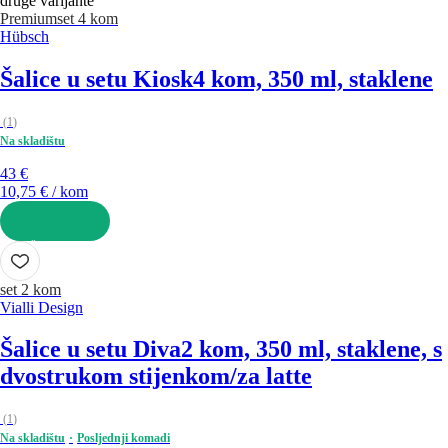
druge varijante
Premium
set 4 kom
Hübsch
Šalice u setu Kiosk
4 kom, 350 ml, staklene
(
1
)
Na skladištu
43 €
10,75 € / kom
U KOŠARICU
set 2 kom
Vialli Design
Šalice u setu Diva
2 kom, 350 ml, staklene, s
dvostrukom stijenkom/za latte
(
1
)
Na skladištu
Posljednji komadi