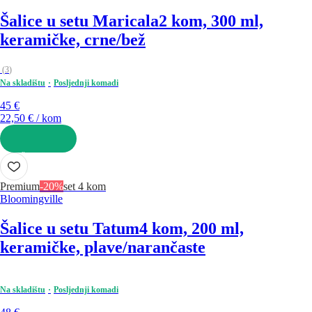
Šalice u setu Maricala
2 kom, 300 ml,
keramičke, crne/bež
(
3
)
Na skladištu
Posljednji komadi
45 €
22,50 € / kom
U KOŠARICU
Premium
-20%
set 4 kom
Bloomingville
Šalice u setu Tatum
4 kom, 200 ml,
keramičke, plave/narančaste
Na skladištu
Posljednji komadi