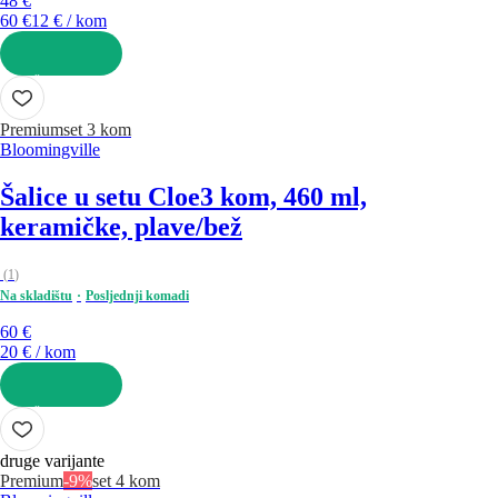
48 €
60 €
12 € / kom
U KOŠARICU
Premium
set 3 kom
Bloomingville
Šalice u setu Cloe
3 kom, 460 ml,
keramičke, plave/bež
(
1
)
Na skladištu
Posljednji komadi
60 €
20 € / kom
U KOŠARICU
druge varijante
Premium
-9%
set 4 kom