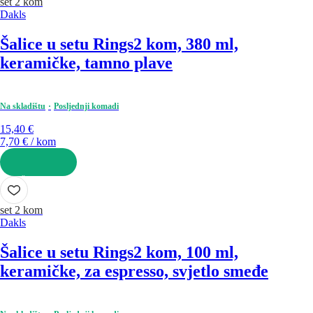
set 2 kom
Dakls
Šalice u setu Rings
2 kom, 380 ml,
keramičke, tamno plave
Na skladištu
Posljednji komadi
15,40 €
7,70 € / kom
U KOŠARICU
set 2 kom
Dakls
Šalice u setu Rings
2 kom, 100 ml,
keramičke, za espresso, svjetlo smeđe