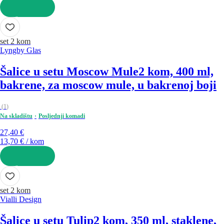
U KOŠARICU
set 2 kom
Lyngby Glas
Šalice u setu Moscow Mule
2 kom, 400 ml,
bakrene, za moscow mule, u bakrenoj boji
(
1
)
Na skladištu
Posljednji komadi
27,40 €
13,70 € / kom
U KOŠARICU
set 2 kom
Vialli Design
Šalice u setu Tulip
2 kom, 350 ml, staklene,