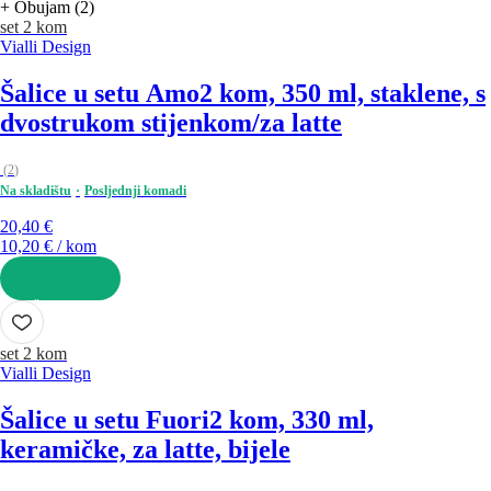
+ Obujam (2)
set 2 kom
Vialli Design
Šalice u setu Amo
2 kom, 350 ml, staklene, s
dvostrukom stijenkom/za latte
(
2
)
Na skladištu
Posljednji komadi
20,40 €
10,20 € / kom
U KOŠARICU
set 2 kom
Vialli Design
Šalice u setu Fuori
2 kom, 330 ml,
keramičke, za latte, bijele