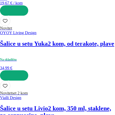
19,67 € / kom
U KOŠARICU
Novitet
OYOY Living Design
Šalice u setu Yuka
2 kom, od terakote, plave
Na skladištu
34,99 €
U KOŠARICU
Novitet
set 2 kom
Vialli Design
Šalice u setu Livio
2 kom, 350 ml, staklene,