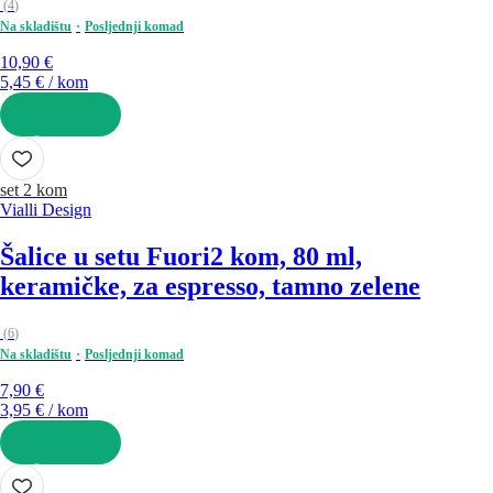
(
4
)
Na skladištu
Posljednji komad
10,90 €
5,45 € / kom
U KOŠARICU
set 2 kom
Vialli Design
Šalice u setu Fuori
2 kom, 80 ml,
keramičke, za espresso, tamno zelene
(
6
)
Na skladištu
Posljednji komad
7,90 €
3,95 € / kom
U KOŠARICU