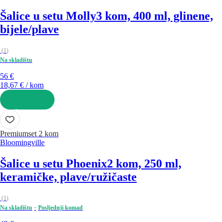
Šalice u setu Molly
3 kom, 400 ml, glinene,
bijele/plave
(
1
)
Na skladištu
56 €
18,67 € / kom
U KOŠARICU
Premium
set 2 kom
Bloomingville
Šalice u setu Phoenix
2 kom, 250 ml,
keramičke, plave/ružičaste
(
1
)
Na skladištu
Posljednji komad