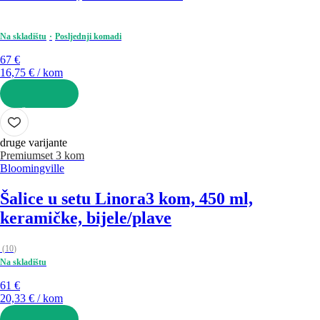
Na skladištu
Posljednji komadi
67 €
16,75 € / kom
U KOŠARICU
druge varijante
Premium
set 3 kom
Bloomingville
Šalice u setu Linora
3 kom, 450 ml,
keramičke, bijele/plave
(
10
)
Na skladištu
61 €
20,33 € / kom