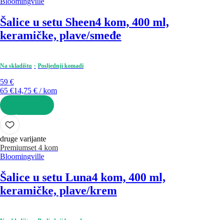
Bloomingville
Šalice u setu Sheen
4 kom, 400 ml,
keramičke, plave/smeđe
Na skladištu
Posljednji komadi
59 €
65 €
14,75 € / kom
U KOŠARICU
druge varijante
Premium
set 4 kom
Bloomingville
Šalice u setu Luna
4 kom, 400 ml,
keramičke, plave/krem