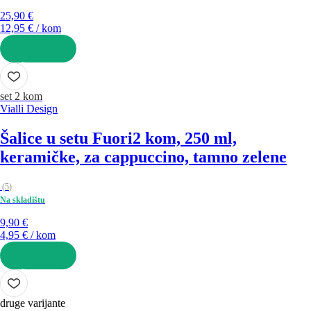
25,90 €
12,95 € / kom
U KOŠARICU
set 2 kom
Vialli Design
Šalice u setu Fuori
2 kom, 250 ml,
keramičke, za cappuccino, tamno zelene
(
5
)
Na skladištu
9,90 €
4,95 € / kom
U KOŠARICU
druge varijante