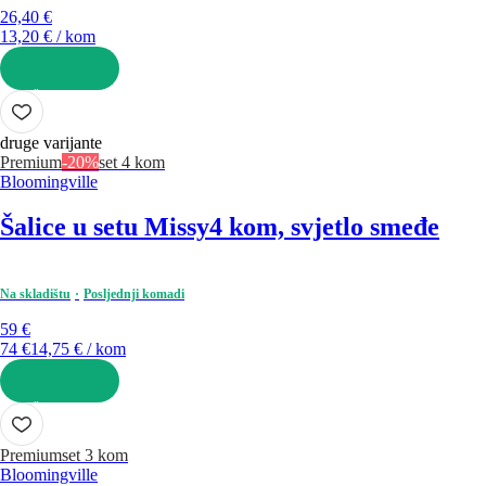
26,40 €
13,20 € / kom
U KOŠARICU
druge varijante
Premium
-20%
set 4 kom
Bloomingville
Šalice u setu Missy
4 kom, svjetlo smeđe
Na skladištu
Posljednji komadi
59 €
74 €
14,75 € / kom
U KOŠARICU
Premium
set 3 kom
Bloomingville