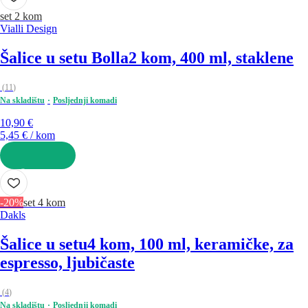
set 2 kom
Vialli Design
Šalice u setu Bolla
2 kom, 400 ml, staklene
(
11
)
Na skladištu
Posljednji komadi
10,90 €
5,45 € / kom
U KOŠARICU
-20%
set 4 kom
Dakls
Šalice u setu
4 kom, 100 ml, keramičke, za
espresso, ljubičaste
(
4
)
Na skladištu
Posljednji komadi