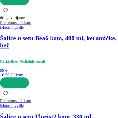
U KOŠARICU
druge varijante
Premium
set 6 kom
Bloomingville
Šalice u setu Bea
6 kom, 400 ml, keramičke,
bež
Na skladištu
Posljednji komadi
99 €
16,50 € / kom
U KOŠARICU
Premium
set 2 kom
Bloomingville
Šalice u setu Florist
2 kom, 330 ml,