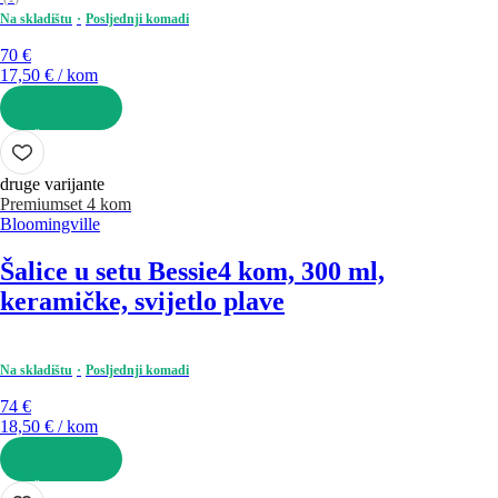
Na skladištu
Posljednji komadi
70 €
17,50 € / kom
U KOŠARICU
druge varijante
Premium
set 4 kom
Bloomingville
Šalice u setu Bessie
4 kom, 300 ml,
keramičke, svijetlo plave
Na skladištu
Posljednji komadi
74 €
18,50 € / kom
U KOŠARICU