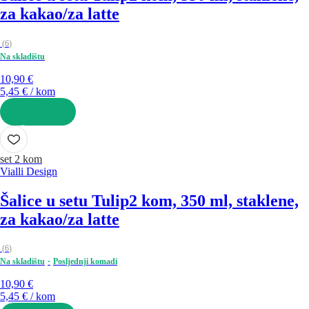
za kakao/za latte
(
6
)
Na skladištu
10,90 €
5,45 € / kom
U KOŠARICU
set 2 kom
Vialli Design
Šalice u setu Tulip
2 kom, 350 ml, staklene,
za kakao/za latte
(
6
)
Na skladištu
Posljednji komadi
10,90 €
5,45 € / kom