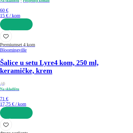
Na skladištu
Posljednji komad
60 €
15 € / kom
U KOŠARICU
Premium
set 4 kom
Bloomingville
Šalice u setu Lyre
4 kom, 250 ml,
keramičke, krem
(
4
)
Na skladištu
71 €
17,75 € / kom
U KOŠARICU