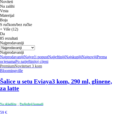
Noviteti
Na zalihi
Vrsta
Materijal
Boja
S ručkom/bez ručke
+ Više (12)
Da
85 rezultati
Najprodavaniji
Najprodavaniji
Najprodavaniji
Najveći popust
Najjeftiniji
Najskuplji
Najnoviji
Prema
ocjenama
Po najjeftinijoj cijeni
Premium
Novitet
set 3 kom
Bloomingville
Šalice u setu Eviaya
3 kom, 290 ml, glinene,
za latte
Na skladištu
Posljednji komadi
59 €