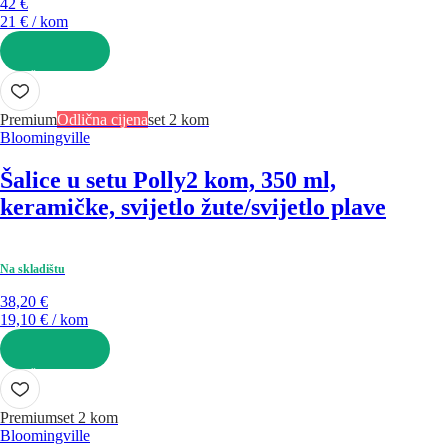
42 €
21 € / kom
U KOŠARICU
Premium
Odlična cijena
set 2 kom
Bloomingville
Šalice u setu Polly
2 kom, 350 ml,
keramičke, svijetlo žute/svijetlo plave
Na skladištu
38,20 €
19,10 € / kom
U KOŠARICU
Premium
set 2 kom
Bloomingville