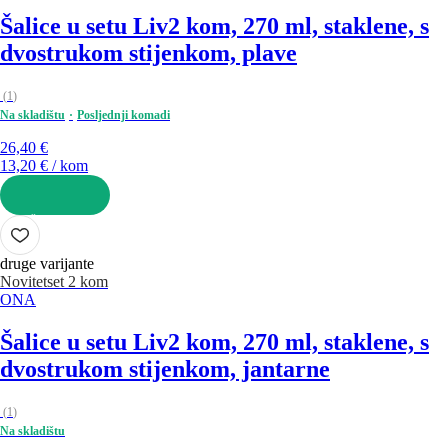
Šalice u setu Liv
2 kom, 270 ml, staklene, s
dvostrukom stijenkom, plave
(
1
)
Na skladištu
Posljednji komadi
26,40 €
13,20 € / kom
U KOŠARICU
druge varijante
Novitet
set 2 kom
ONA
Šalice u setu Liv
2 kom, 270 ml, staklene, s
dvostrukom stijenkom, jantarne
(
1
)
Na skladištu