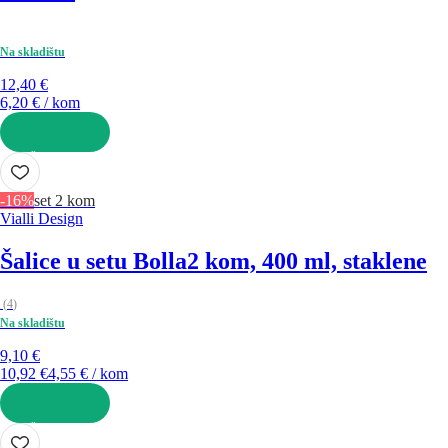
Na skladištu
12,40 €
6,20 € / kom
U KOŠARICU
-16%
set 2 kom
Vialli Design
Šalice u setu Bolla
2 kom, 400 ml, staklene
(
4
)
Na skladištu
9,10 €
10,92 €
4,55 € / kom
U KOŠARICU