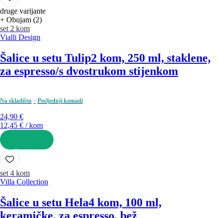
druge varijante
+ Obujam (2)
set 2 kom
Vialli Design
Šalice u setu Tulip
2 kom, 250 ml, staklene,
za espresso/s dvostrukom stijenkom
Na skladištu
Posljednji komadi
24,90 €
12,45 € / kom
U KOŠARICU
set 4 kom
Villa Collection
Šalice u setu Hela
4 kom, 100 ml,
keramičke, za espresso, bež