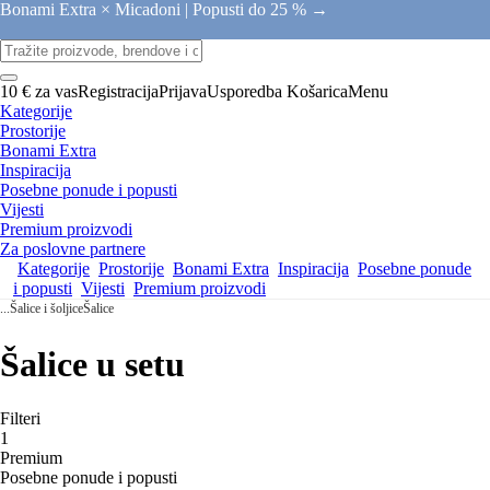
Bonami Extra × Micadoni |
Popusti do 25 % →
10 € za vas
Registracija
Prijava
Usporedba
Košarica
Menu
Kategorije
Prostorije
Bonami Extra
Inspiracija
Posebne ponude i popusti
Vijesti
Premium proizvodi
Za poslovne partnere
Kategorije
Prostorije
Bonami Extra
Inspiracija
Posebne ponude
i popusti
Vijesti
Premium proizvodi
...
Šalice i šoljice
Šalice
Šalice u setu
Filteri
1
Premium
Posebne ponude i popusti