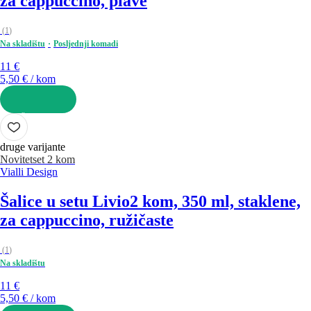
za cappuccino, plave
(
1
)
Na skladištu
Posljednji komadi
11 €
5,50 € / kom
U KOŠARICU
druge varijante
Novitet
set 2 kom
Vialli Design
Šalice u setu Livio
2 kom, 350 ml, staklene,
za cappuccino, ružičaste
(
1
)
Na skladištu
11 €
5,50 € / kom