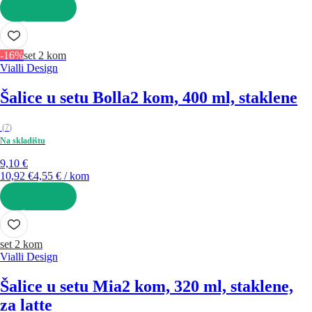
U KOŠARICU
-16%
set 2 kom
Vialli Design
Šalice u setu Bolla
2 kom, 400 ml, staklene
(
7
)
Na skladištu
9,10 €
10,92 €
4,55 € / kom
U KOŠARICU
set 2 kom
Vialli Design
Šalice u setu Mia
2 kom, 320 ml, staklene,
za latte