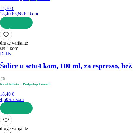
14,70 €
18,40 €
3,68 € / kom
U KOŠARICU
druge varijante
set 4 kom
Dakls
Šalice u setu
4 kom, 100 ml, za espresso, bež
(
3
)
Na skladištu
Posljednji komadi
18,40 €
4,60 € / kom
U KOŠARICU
druge varijante