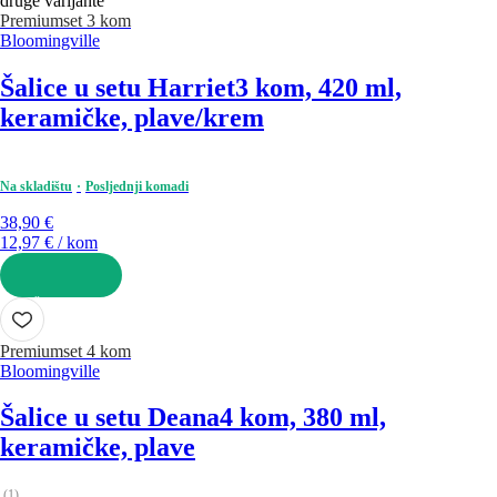
druge varijante
Premium
set 3 kom
Bloomingville
Šalice u setu Harriet
3 kom, 420 ml,
keramičke, plave/krem
Na skladištu
Posljednji komadi
38,90 €
12,97 € / kom
U KOŠARICU
Premium
set 4 kom
Bloomingville
Šalice u setu Deana
4 kom, 380 ml,
keramičke, plave
(
1
)