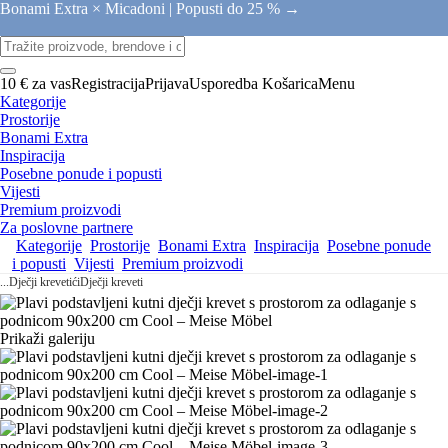
Bonami Extra × Micadoni |
Popusti do 25 % →
10 € za vas
Registracija
Prijava
Usporedba
Košarica
Menu
Kategorije
Prostorije
Bonami Extra
Inspiracija
Posebne ponude i popusti
Vijesti
Premium proizvodi
Za poslovne partnere
Kategorije
Prostorije
Bonami Extra
Inspiracija
Posebne ponude
i popusti
Vijesti
Premium proizvodi
...
Dječji krevetići
Dječji kreveti
Prikaži galeriju