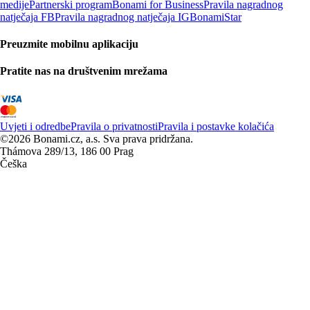
medije
Partnerski program
Bonami for Business
Pravila nagradnog
natječaja FB
Pravila nagradnog natječaja IG
BonamiStar
Preuzmite mobilnu aplikaciju
Pratite nas na društvenim mrežama
Uvjeti i odredbe
Pravila o privatnosti
Pravila i postavke kolačića
©2026 Bonami.cz, a.s. Sva prava pridržana.
Thámova 289/13, 186 00 Prag
Češka