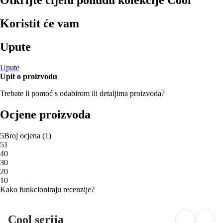
Koristit će vam
Upute
Upute
Upit o proizvodu
Trebate li pomoć s odabirom ili detaljima proizvoda?
Ocjene proizvoda
5
Broj ocjena
(
1
)
5
1
4
0
3
0
2
0
1
0
Kako funkcioniraju recenzije?
Cool serija