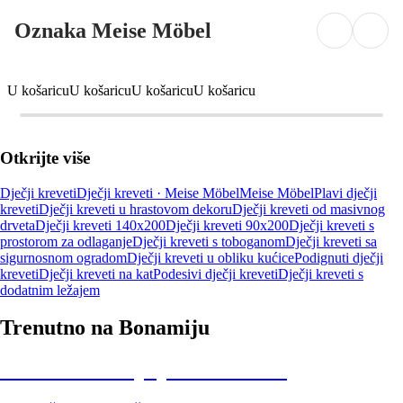
Oznaka Meise Möbel
U košaricu
U košaricu
U košaricu
U košaricu
Otkrijte više
Dječji kreveti
Dječji kreveti · Meise Möbel
Meise Möbel
Plavi dječji
kreveti
Dječji kreveti u hrastovom dekoru
Dječji kreveti od masivnog
drveta
Dječji kreveti 140x200
Dječji kreveti 90x200
Dječji kreveti s
prostorom za odlaganje
Dječji kreveti s toboganom
Dječji kreveti sa
sigurnosnom ogradom
Dječji kreveti u obliku kućice
Podignuti dječji
kreveti
Dječji kreveti na kat
Podesivi dječji kreveti
Dječji kreveti s
dodatnim ležajem
Trenutno na Bonamiju
Summer Sale: popusti do -40%