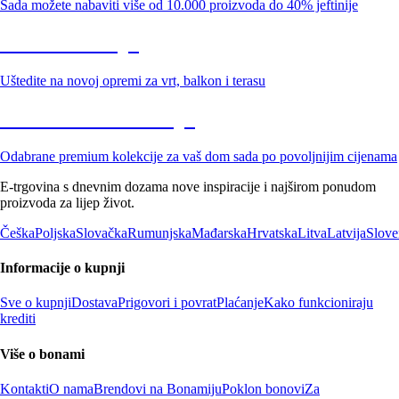
Sada možete nabaviti više od 10.000 proizvoda do 40% jeftinije
Vrt na sniženju
Uštedite na novoj opremi za vrt, balkon i terasu
Premium na sniženju
Odabrane premium kolekcije za vaš dom sada po povoljnijim cijenama
E-trgovina s dnevnim dozama nove inspiracije i najširom ponudom
proizvoda za lijep život.
Češka
Poljska
Slovačka
Rumunjska
Mađarska
Hrvatska
Litva
Latvija
Slove
Informacije o kupnji
Sve o kupnji
Dostava
Prigovori i povrat
Plaćanje
Kako funkcioniraju
krediti
Više o bonami
Kontakti
O nama
Brendovi na Bonamiju
Poklon bonovi
Za