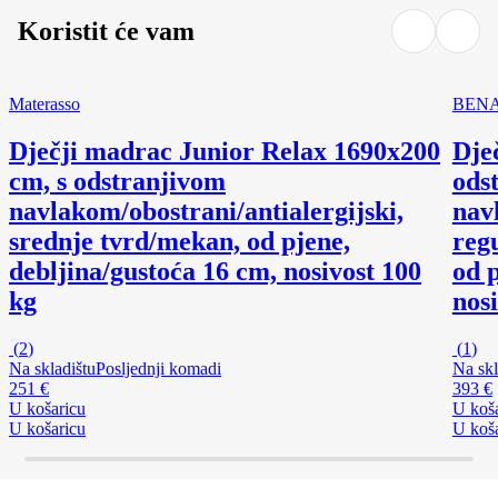
Koristit će vam
Materasso
BEN
Dječji madrac Junior Relax 16
90x200
Dje
cm, s odstranjivom
ods
navlakom/obostrani/antialergijski,
nav
srednje tvrd/mekan, od pjene,
regu
debljina/gustoća 16 cm, nosivost 100
od p
kg
nosi
(
2
)
(
1
)
Na skladištu
Posljednji komadi
Na skl
251 €
393 €
U košaricu
U koš
U košaricu
U koš