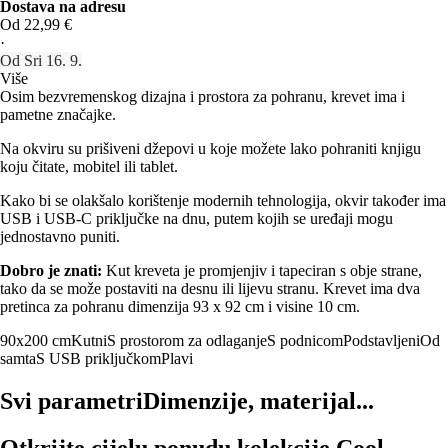
Dostava na adresu
Od 22,99 €
·
Od Sri 16. 9.
Više
Osim bezvremenskog dizajna i prostora za pohranu, krevet ima i
pametne značajke.
Na okviru su prišiveni džepovi u koje možete lako pohraniti knjigu
koju čitate, mobitel ili tablet.
Kako bi se olakšalo korištenje modernih tehnologija, okvir također ima
USB i USB-C priključke na dnu, putem kojih se uređaji mogu
jednostavno puniti.
Dobro je znati:
Kut kreveta je promjenjiv i tapeciran s obje strane,
tako da se može postaviti na desnu ili lijevu stranu. Krevet ima dva
pretinca za pohranu dimenzija 93 x 92 cm i visine 10 cm.
90x200 cm
Kutni
S prostorom za odlaganje
S podnicom
Podstavljeni
Od
samta
S USB priključkom
Plavi
Svi parametri
Dimenzije, materijal...
Otkrijte cijelu ponudu kolekcije Cool