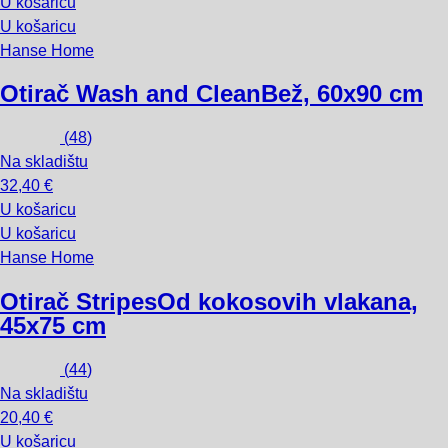
U košaricu
U košaricu
Hanse Home
Otirač Wash and Clean
Bež, 60x90 cm
(
48
)
Na skladištu
32,40 €
U košaricu
U košaricu
Hanse Home
Otirač Stripes
Od kokosovih vlakana,
45x75 cm
(
44
)
Na skladištu
20,40 €
U košaricu