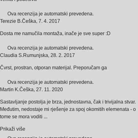
Ova recenzija je automatski prevedena.
Terezie B.
Češka
,
7. 4. 2017
Dosta me namučila montaža, inače je sve super :D
Ova recenzija je automatski prevedena.
Claudia S.
Rumunjska
,
28. 2. 2017
Čvrst, prostran, otporan materijal. Preporučam ga
Ova recenzija je automatski prevedena.
Martin K.
Češka
,
27. 11. 2020
Sastavljanje postolja je brza, jednostavna, čak i trivijalna stvar.
Međutim, nedostaje mi rješenje za spoj okomitih elemenata - o
tome se mora voditi ...
Prikaži više