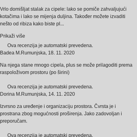
Vrlo domišljat stalak za cipele: lako se pomiče zahvaljujući
kotačima i lako se mijenja duljina. Također možete izvaditi
nešto od ribiza kako biste pl...
Prikaži više
Ova recenzija je automatski prevedena.
Badea M.
Rumunjska
,
18. 11. 2020
Na njega stane mnogo cipela, plus se može prilagoditi prema
raspoloživom prostoru (po širini)
Ova recenzija je automatski prevedena.
Dorina M.
Rumunjska
,
14. 11. 2020
Izvrsno za uređenje i organizaciju prostora. Čvrsta je i
prostrana zbog mogućnosti proširenja. Jako zadovoljan i
preporučam.
Ova recenzija je automatski prevedena.