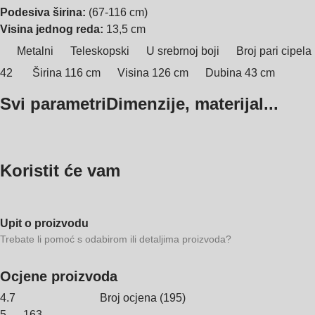
Podesiva širina:
(67-116 cm)
Visina jednog reda:
13,5 cm
Metalni
Teleskopski
U srebrnoj boji
Broj pari cipela
42
Širina 116 cm
Visina 126 cm
Dubina 43 cm
Svi parametri
Dimenzije, materijal...
Koristit će vam
Upit o proizvodu
Trebate li pomoć s odabirom ili detaljima proizvoda?
Ocjene proizvoda
4.7
Broj ocjena
(
195
)
5
163