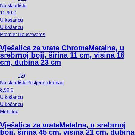
Na skladištu
10,90 €
U košaricu
U košaricu
Premier Housewares
Vješalica za vrata Chrome
Metalna, u
srebrnoj boji, širina 11 cm, visina 16
cm, dubina 23 cm
(
2
)
Na skladištu
Posljednji komad
8,90 €
U košaricu
U košaricu
Metaltex
Vješalica za vrata
Metalna, u srebrnoj
boji, širina 45 cm, visina 21 cm, dubina