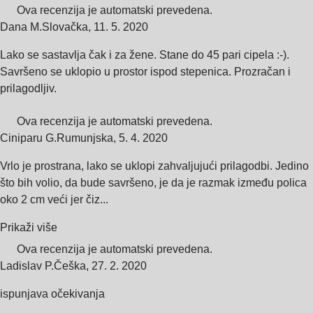
Ova recenzija je automatski prevedena.
Dana M.
Slovačka
,
11. 5. 2020
Lako se sastavlja čak i za žene. Stane do 45 pari cipela :-).
Savršeno se uklopio u prostor ispod stepenica. Prozračan i
prilagodljiv.
Ova recenzija je automatski prevedena.
Ciniparu G.
Rumunjska
,
5. 4. 2020
Vrlo je prostrana, lako se uklopi zahvaljujući prilagodbi. Jedino
što bih volio, da bude savršeno, je da je razmak između polica
oko 2 cm veći jer čiz...
Prikaži više
Ova recenzija je automatski prevedena.
Ladislav P.
Češka
,
27. 2. 2020
ispunjava očekivanja