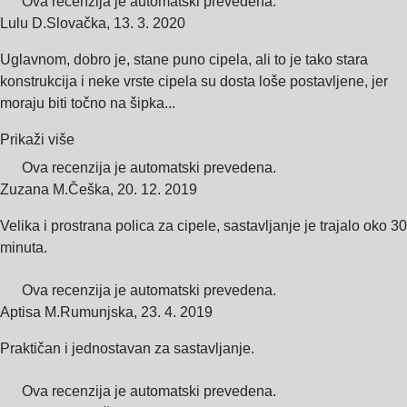
Ova recenzija je automatski prevedena.
Lulu D.
Slovačka
,
13. 3. 2020
Uglavnom, dobro je, stane puno cipela, ali to je tako stara
konstrukcija i neke vrste cipela su dosta loše postavljene, jer
moraju biti točno na šipka...
Prikaži više
Ova recenzija je automatski prevedena.
Zuzana M.
Češka
,
20. 12. 2019
Velika i prostrana polica za cipele, sastavljanje je trajalo oko 30
minuta.
Ova recenzija je automatski prevedena.
Aptisa M.
Rumunjska
,
23. 4. 2019
Praktičan i jednostavan za sastavljanje.
Ova recenzija je automatski prevedena.