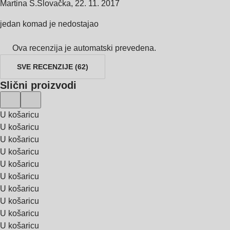
Martina S.
Slovačka
,
22. 11. 2017
jedan komad je nedostajao
Ova recenzija je automatski prevedena.
SVE RECENZIJE
(
62
)
Slični proizvodi
U košaricu
U košaricu
U košaricu
U košaricu
U košaricu
U košaricu
U košaricu
U košaricu
U košaricu
U košaricu