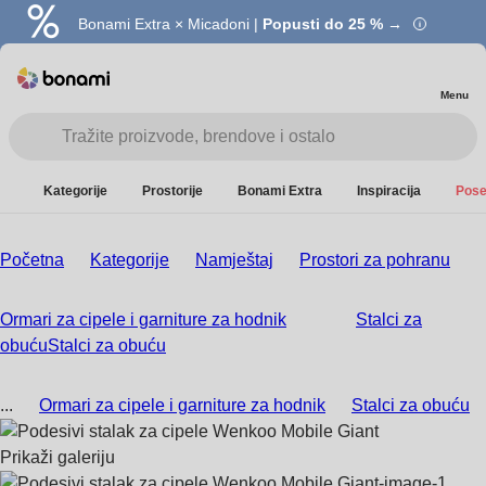
Bonami Extra × Micadoni |
Popusti do 25 % →
Menu
Kategorije
Prostorije
Bonami Extra
Inspiracija
Pose
Početna
Kategorije
Namještaj
Prostori za pohranu
Ormari za cipele i garniture za hodnik
Stalci za
obuću
Stalci za obuću
...
Ormari za cipele i garniture za hodnik
Stalci za obuću
Prikaži galeriju