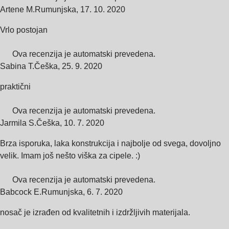
Artene M.
Rumunjska
,
17. 10. 2020
Vrlo postojan
Ova recenzija je automatski prevedena.
Sabina T.
Češka
,
25. 9. 2020
praktični
Ova recenzija je automatski prevedena.
Jarmila S.
Češka
,
10. 7. 2020
Brza isporuka, laka konstrukcija i najbolje od svega, dovoljno
velik. Imam još nešto viška za cipele. :)
Ova recenzija je automatski prevedena.
Babcock E.
Rumunjska
,
6. 7. 2020
nosač je izrađen od kvalitetnih i izdržljivih materijala.