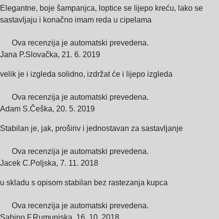
Elegantne, boje šampanjca, loptice se lijepo kreću, lako se
sastavljaju i konačno imam reda u cipelama
Ova recenzija je automatski prevedena.
Jana P.
Slovačka
,
21. 6. 2019
velik je i izgleda solidno, izdržat će i lijepo izgleda
Ova recenzija je automatski prevedena.
Adam S.
Češka
,
20. 5. 2019
Stabilan je, jak, proširiv i jednostavan za sastavljanje
Ova recenzija je automatski prevedena.
Jacek C.
Poljska
,
7. 11. 2018
u skladu s opisom stabilan bez rastezanja kupca
Ova recenzija je automatski prevedena.
Sabino F.
Rumunjska
,
16. 10. 2018