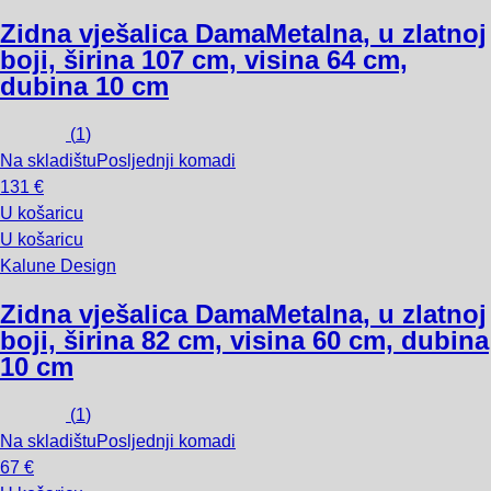
Zidna vješalica Dama
Metalna, u zlatnoj
boji, širina 107 cm, visina 64 cm,
dubina 10 cm
(
1
)
Na skladištu
Posljednji komadi
131 €
U košaricu
U košaricu
Kalune Design
Zidna vješalica Dama
Metalna, u zlatnoj
boji, širina 82 cm, visina 60 cm, dubina
10 cm
(
1
)
Na skladištu
Posljednji komadi
67 €