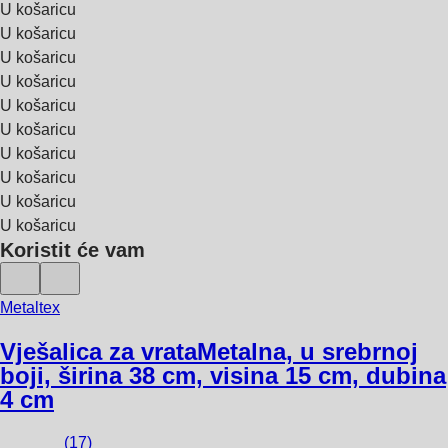
U košaricu
U košaricu
U košaricu
U košaricu
U košaricu
U košaricu
U košaricu
U košaricu
U košaricu
U košaricu
Koristit će vam
Metaltex
Vješalica za vrata
Metalna, u srebrnoj
boji, širina 38 cm, visina 15 cm, dubina
4 cm
(
17
)