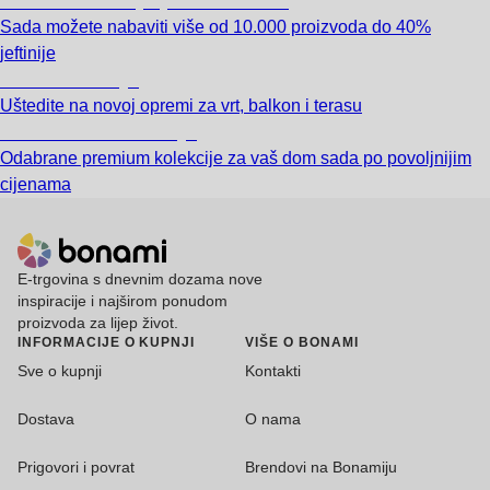
Summer Sale: popusti do -40%
Sada možete nabaviti više od 10.000 proizvoda do 40%
jeftinije
Vrt na sniženju
Uštedite na novoj opremi za vrt, balkon i terasu
Premium na sniženju
Odabrane premium kolekcije za vaš dom sada po povoljnijim
cijenama
E-trgovina s dnevnim dozama nove
inspiracije i najširom ponudom
proizvoda za lijep život.
INFORMACIJE O KUPNJI
VIŠE O BONAMI
Sve o kupnji
Kontakti
Dostava
O nama
Prigovori i povrat
Brendovi na Bonamiju