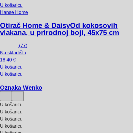
U košaricu
Hanse Home
Otirač Home & Daisy
Od kokosovih
vlakana, u prirodnoj boji, 45x75 cm
(
77
)
Na skladištu
18,40 €
U košaricu
U košaricu
Oznaka Wenko
U košaricu
U košaricu
U košaricu
U košaricu