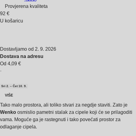
Provjerena kvaliteta
92 €
U košaricu
Dostavljamo od 2. 9. 2026
Dostava na adresu
Od 4,09 €
·
Sri 2. – Čet 10. 9.
VIŠE
Tako malo prostora, ali toliko stvari za negdje staviti. Zato je
Wenko
osmislio pametni stalak za cipele koji će se prilagoditi
vama. Moguće ga je rastegnuti i tako povećati prostor za
odlaganje cipela.