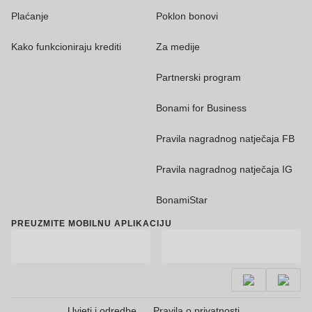
Plaćanje
Poklon bonovi
Kako funkcioniraju krediti
Za medije
Partnerski program
Bonami for Business
Pravila nagradnog natječaja FB
Pravila nagradnog natječaja IG
BonamiStar
PREUZMITE MOBILNU APLIKACIJU
Uvjeti i odredbe
Pravila o privatnosti