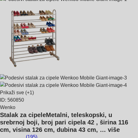
Prikaži sve
(+1)
ID: 560850
Wenko
Stalak za cipele
Metalni, teleskopski, u
srebrnoj boji, broj pari cipela 42 , širina 116
cm, visina 126 cm, dubina 43 cm
, …
više
(
195
)