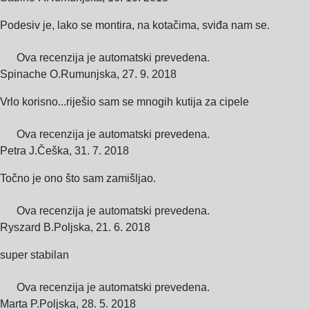
Podesiv je, lako se montira, na kotačima, sviđa nam se.
Ova recenzija je automatski prevedena.
Spinache O.
Rumunjska
,
27. 9. 2018
Vrlo korisno...riješio sam se mnogih kutija za cipele
Ova recenzija je automatski prevedena.
Petra J.
Češka
,
31. 7. 2018
Točno je ono što sam zamišljao.
Ova recenzija je automatski prevedena.
Ryszard B.
Poljska
,
21. 6. 2018
super stabilan
Ova recenzija je automatski prevedena.
Marta P.
Poljska
,
28. 5. 2018