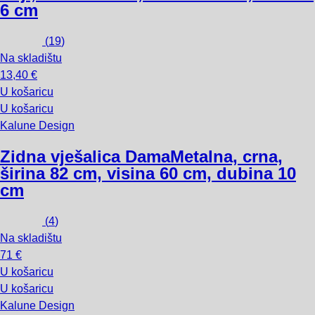
6 cm
(
19
)
Na skladištu
13,40 €
U košaricu
U košaricu
Kalune Design
Zidna vješalica Dama
Metalna, crna,
širina 82 cm, visina 60 cm, dubina 10
cm
(
4
)
Na skladištu
71 €
U košaricu
U košaricu
Kalune Design