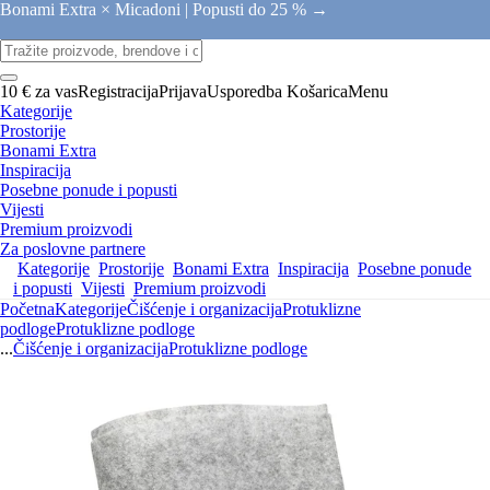
Bonami Extra × Micadoni |
Popusti do 25 % →
10 € za vas
Registracija
Prijava
Usporedba
Košarica
Menu
Kategorije
Prostorije
Bonami Extra
Inspiracija
Posebne ponude i popusti
Vijesti
Premium proizvodi
Za poslovne partnere
Kategorije
Prostorije
Bonami Extra
Inspiracija
Posebne ponude
i popusti
Vijesti
Premium proizvodi
Početna
Kategorije
Čišćenje i organizacija
Protuklizne
podloge
Protuklizne podloge
...
Čišćenje i organizacija
Protuklizne podloge