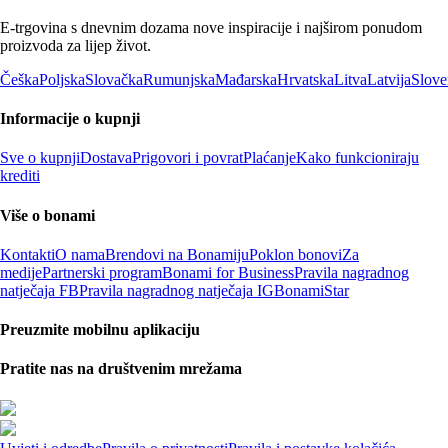
E-trgovina s dnevnim dozama nove inspiracije i najširom ponudom
proizvoda za lijep život.
Češka
Poljska
Slovačka
Rumunjska
Mađarska
Hrvatska
Litva
Latvija
Slove
Informacije o kupnji
Sve o kupnji
Dostava
Prigovori i povrat
Plaćanje
Kako funkcioniraju
krediti
Više o bonami
Kontakti
O nama
Brendovi na Bonamiju
Poklon bonovi
Za
medije
Partnerski program
Bonami for Business
Pravila nagradnog
natječaja FB
Pravila nagradnog natječaja IG
BonamiStar
Preuzmite mobilnu aplikaciju
Pratite nas na društvenim mrežama