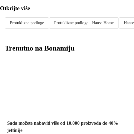
Otkrijte više
Protuklizne podloge
Protuklizne podloge · Hanse Home
Hans
Trenutno na Bonamiju
Summer Sale:
popusti do -40%
Sada možete nabaviti više od 10.000 proizvoda do 40%
jeftinije