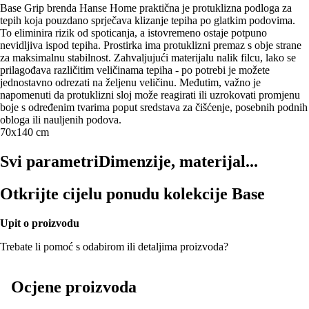
Base Grip brenda Hanse Home praktična je protuklizna podloga za
tepih koja pouzdano sprječava klizanje tepiha po glatkim podovima.
To eliminira rizik od spoticanja, a istovremeno ostaje potpuno
nevidljiva ispod tepiha. Prostirka ima protuklizni premaz s obje strane
za maksimalnu stabilnost. Zahvaljujući materijalu nalik filcu, lako se
prilagođava različitim veličinama tepiha - po potrebi je možete
jednostavno odrezati na željenu veličinu. Međutim, važno je
napomenuti da protuklizni sloj može reagirati ili uzrokovati promjenu
boje s određenim tvarima poput sredstava za čišćenje, posebnih podnih
obloga ili nauljenih podova.
70x140 cm
Svi parametri
Dimenzije, materijal...
Otkrijte cijelu ponudu kolekcije Base
Upit o proizvodu
Trebate li pomoć s odabirom ili detaljima proizvoda?
Ocjene proizvoda