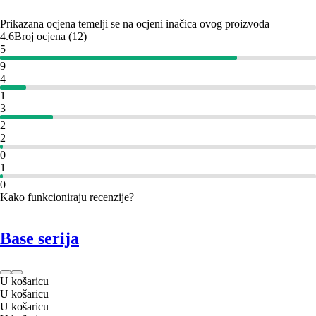
Prikazana ocjena temelji se na ocjeni inačica ovog proizvoda
4.6
Broj ocjena
(
12
)
5
9
4
1
3
2
2
0
1
0
Kako funkcioniraju recenzije?
Base serija
U košaricu
U košaricu
U košaricu