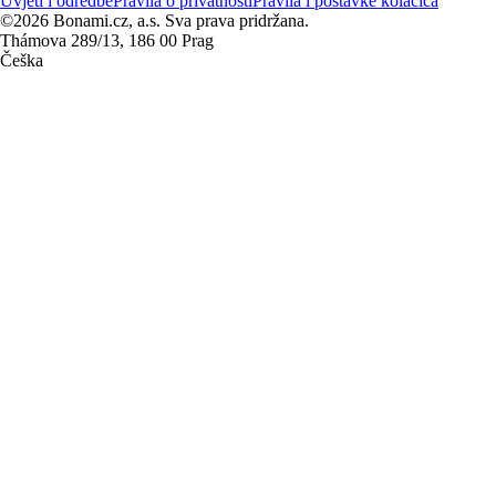
Uvjeti i odredbe
Pravila o privatnosti
Pravila i postavke kolačića
©2026 Bonami.cz, a.s. Sva prava pridržana.
Thámova 289/13, 186 00 Prag
Češka