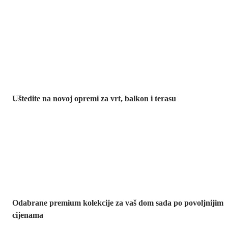
Vrt na sniženju
Uštedite na novoj opremi za vrt, balkon i terasu
Premium na
sniženju
Odabrane premium kolekcije za vaš dom sada po povoljnijim
cijenama