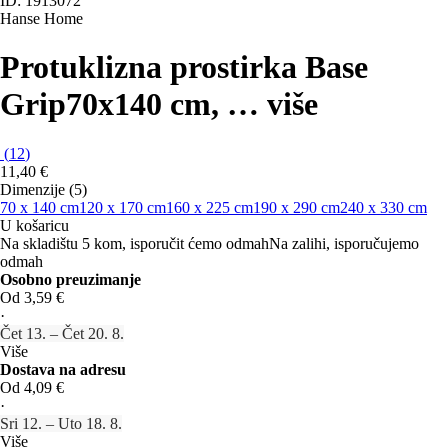
ID: 1913072
Hanse Home
Protuklizna prostirka Base
Grip
70x140 cm
, …
više
(
12
)
11,40 €
Dimenzije (5)
70 x 140 cm
120 x 170 cm
160 x 225 cm
190 x 290 cm
240 x 330 cm
U košaricu
Na skladištu 5 kom, isporučit ćemo odmah
Na zalihi, isporučujemo
odmah
Osobno preuzimanje
Od 3,59 €
·
Čet 13. – Čet 20. 8.
Više
Dostava na adresu
Od 4,09 €
·
Sri 12. – Uto 18. 8.
Više