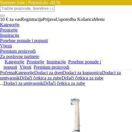
Summer Sale |
Popusti do -40 %
10 € za vas
Registracija
Prijava
Usporedba
Košarica
Menu
Kategorije
Prostorije
Inspiracija
Posebne ponude i popusti
Vijesti
Premium proizvodi
Za poslovne partnere
Kategorije
Prostorije
Inspiracija
Posebne ponude i
popusti
Vijesti
Premium proizvodi
Početna
Kategorije
Dodaci za dom
Dodaci za kupaonicu
Dodaci za
umivaonik
Držači četkica za zube
Držači četkica za zube
...
Dodaci za umivaonik
Držači četkica za zube