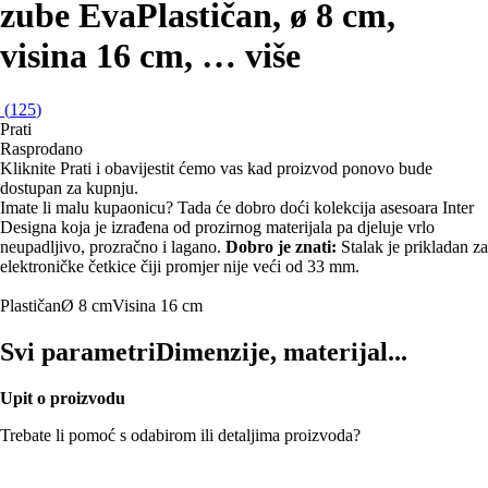
zube Eva
Plastičan, ø 8 cm,
visina 16 cm
, …
više
(
125
)
Prati
Rasprodano
Kliknite Prati i obavijestit ćemo vas kad proizvod ponovo bude
dostupan za kupnju.
Imate li malu kupaonicu? Tada će dobro doći kolekcija asesoara Inter
Designa koja je izrađena od prozirnog materijala pa djeluje vrlo
neupadljivo, prozračno i lagano.
Dobro je znati:
Stalak je prikladan za
elektroničke četkice čiji promjer nije veći od 33 mm.
Plastičan
Ø 8 cm
Visina 16 cm
Svi parametri
Dimenzije, materijal...
Upit o proizvodu
Trebate li pomoć s odabirom ili detaljima proizvoda?