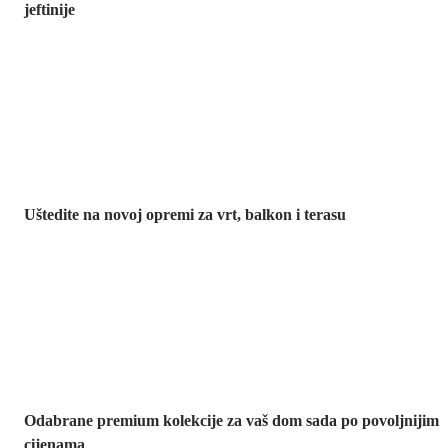
jeftinije
Vrt na sniženju
Uštedite na novoj opremi za vrt, balkon i terasu
Premium na
sniženju
Odabrane premium kolekcije za vaš dom sada po povoljnijim
cijenama