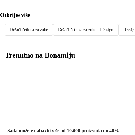
Otkrijte više
Držači četkica za zube
Držači četkica za zube · IDesign
iDesig
Trenutno na Bonamiju
Summer Sale:
popusti do -40%
Sada možete nabaviti više od 10.000 proizvoda do 40%