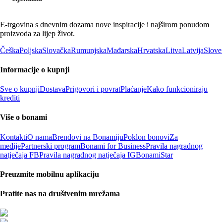
E-trgovina s dnevnim dozama nove inspiracije i najširom ponudom
proizvoda za lijep život.
Češka
Poljska
Slovačka
Rumunjska
Mađarska
Hrvatska
Litva
Latvija
Slove
Informacije o kupnji
Sve o kupnji
Dostava
Prigovori i povrat
Plaćanje
Kako funkcioniraju
krediti
Više o bonami
Kontakti
O nama
Brendovi na Bonamiju
Poklon bonovi
Za
medije
Partnerski program
Bonami for Business
Pravila nagradnog
natječaja FB
Pravila nagradnog natječaja IG
BonamiStar
Preuzmite mobilnu aplikaciju
Pratite nas na društvenim mrežama