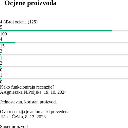
Ocjene proizvoda
4.8
Broj ocjena
(
125
)
5
109
4
15
3
1
2
0
1
0
Kako funkcioniraju recenzije?
A
Agnieszka N.
Poljska
,
19. 10. 2024
Jednostavan, koristan proizvod.
Ova recenzija je automatski prevedena.
J
Ján J.
Češka
,
8. 12. 2023
Super proizvod