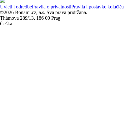
Uvjeti i odredbe
Pravila o privatnosti
Pravila i postavke kolačića
©2026 Bonami.cz, a.s. Sva prava pridržana.
Thámova 289/13, 186 00 Prag
Češka