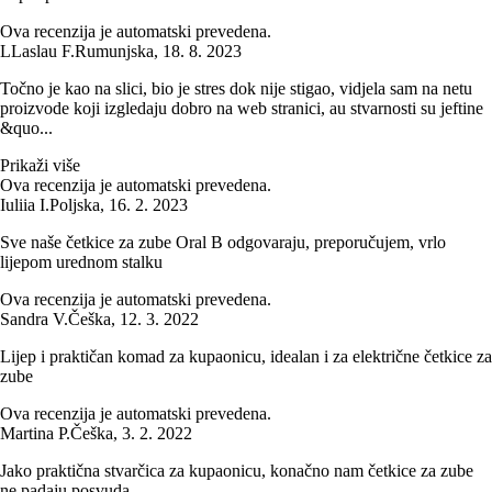
Ova recenzija je automatski prevedena.
L
Laslau F.
Rumunjska
,
18. 8. 2023
Točno je kao na slici, bio je stres dok nije stigao, vidjela sam na netu
proizvode koji izgledaju dobro na web stranici, au stvarnosti su jeftine
&quo...
Prikaži više
Ova recenzija je automatski prevedena.
Iuliia I.
Poljska
,
16. 2. 2023
Sve naše četkice za zube Oral B odgovaraju, preporučujem, vrlo
lijepom urednom stalku
Ova recenzija je automatski prevedena.
Sandra V.
Češka
,
12. 3. 2022
Lijep i praktičan komad za kupaonicu, idealan i za električne četkice za
zube
Ova recenzija je automatski prevedena.
Martina P.
Češka
,
3. 2. 2022
Jako praktična stvarčica za kupaonicu, konačno nam četkice za zube
ne padaju posvuda