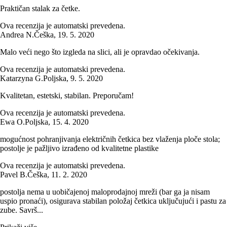
Praktičan stalak za četke.
Ova recenzija je automatski prevedena.
Andrea N.
Češka
,
19. 5. 2020
Malo veći nego što izgleda na slici, ali je opravdao očekivanja.
Ova recenzija je automatski prevedena.
Katarzyna G.
Poljska
,
9. 5. 2020
Kvalitetan, estetski, stabilan. Preporučam!
Ova recenzija je automatski prevedena.
Ewa O.
Poljska
,
15. 4. 2020
mogućnost pohranjivanja električnih četkica bez vlaženja ploče stola;
postolje je pažljivo izrađeno od kvalitetne plastike
Ova recenzija je automatski prevedena.
Pavel B.
Češka
,
11. 2. 2020
postolja nema u uobičajenoj maloprodajnoj mreži (bar ga ja nisam
uspio pronaći), osigurava stabilan položaj četkica uključujući i pastu za
zube. Savrš...