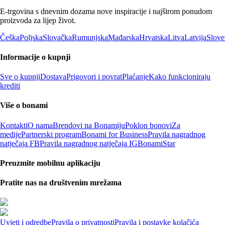
E-trgovina s dnevnim dozama nove inspiracije i najširom ponudom
proizvoda za lijep život.
Češka
Poljska
Slovačka
Rumunjska
Mađarska
Hrvatska
Litva
Latvija
Slove
Informacije o kupnji
Sve o kupnji
Dostava
Prigovori i povrat
Plaćanje
Kako funkcioniraju
krediti
Više o bonami
Kontakti
O nama
Brendovi na Bonamiju
Poklon bonovi
Za
medije
Partnerski program
Bonami for Business
Pravila nagradnog
natječaja FB
Pravila nagradnog natječaja IG
BonamiStar
Preuzmite mobilnu aplikaciju
Pratite nas na društvenim mrežama
Uvjeti i odredbe
Pravila o privatnosti
Pravila i postavke kolačića