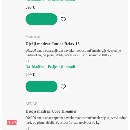
393 €
U KOŠARICU
Materasso
Dječji madrac Junior Relax 13
90x200 cm, s odstranjivom navlakom/obostrani/antialergijski, srednje
tvrd/mekan, od pjene, debljina/gustoća 13 cm, nosivost 100 kg
(
1
)
Na skladištu
Posljednji komadi
209 €
U KOŠARICU
BENAB
Dječji madrac Coco Dreamer
90x200 cm, s odstranjivom navlakom/obostrani/antialergijski, tvrd/srednje
-10%
tvrd, od pjene, debljina/gustoća 13 cm, nosivost 70 kg
(
1
)