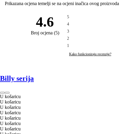
Prikazana ocjena temelji se na ocjeni inačica ovog proizvoda
4.6
5
4
3
Broj ocjena
(
5
)
2
1
Kako funkcioniraju recenzije?
Billy serija
U košaricu
U košaricu
U košaricu
U košaricu
U košaricu
U košaricu
U košaricu