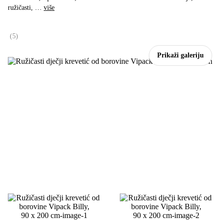
ružičasti
, …
više
(
5
)
Prikaži galeriju