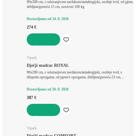
90x200 cm, s odstranjivom navlakom/antialergijski, srednje tvrd, od pjene,
debljina/gustoća 15 cm, nosivost 100 kg
Dostavljamo od 24. 8. 2026
274 €
U KOŠARICU
Vipack
Dječji madrac ROYAL
90x200 cm, s odstranjivom navlakom/antialergijski, srednje tvrd, s
džepnim oprugama, od pjene/s oprugama, debljina/gustoća 23 cm,
nosivost 75 kg
Dostavljamo od 26. 8. 2026
387 €
U KOŠARICU
Vipack
Dječji madrac COMFORT