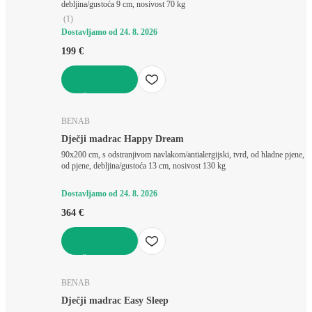
debljina/gustoća 9 cm, nosivost 70 kg
(
1
)
Dostavljamo od 24. 8. 2026
199 €
U KOŠARICU
BENAB
Dječji madrac Happy Dream
90x200 cm, s odstranjivom navlakom/antialergijski, tvrd, od hladne pjene,
od pjene, debljina/gustoća 13 cm, nosivost 130 kg
Dostavljamo od 24. 8. 2026
364 €
U KOŠARICU
BENAB
Dječji madrac Easy Sleep