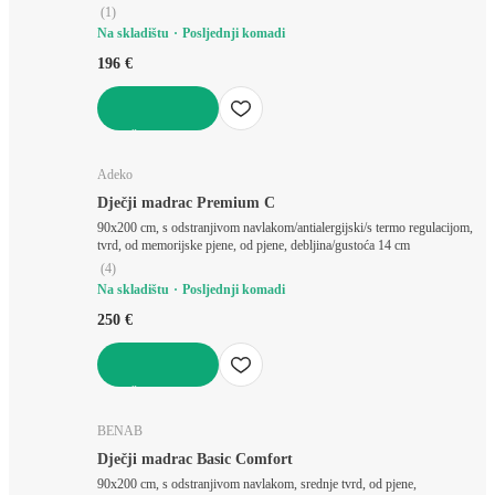
(
1
)
Na skladištu
Posljednji komadi
196 €
U KOŠARICU
Adeko
Dječji madrac Premium C
90x200 cm, s odstranjivom navlakom/antialergijski/s termo regulacijom,
tvrd, od memorijske pjene, od pjene, debljina/gustoća 14 cm
(
4
)
Na skladištu
Posljednji komadi
250 €
U KOŠARICU
BENAB
Dječji madrac Basic Comfort
90x200 cm, s odstranjivom navlakom, srednje tvrd, od pjene,