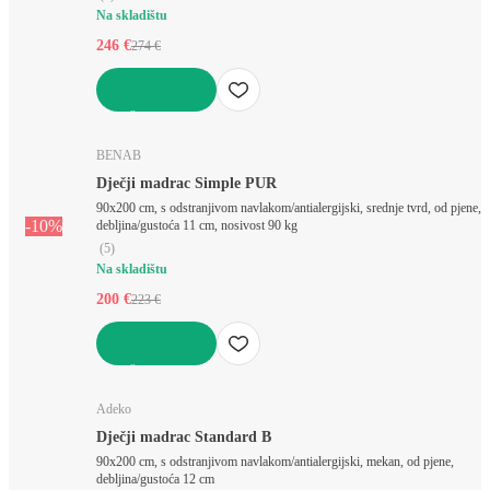
Na skladištu
246 €
274 €
U KOŠARICU
BENAB
Dječji madrac Simple PUR
90x200 cm, s odstranjivom navlakom/antialergijski, srednje tvrd, od pjene,
-10%
debljina/gustoća 11 cm, nosivost 90 kg
(
5
)
Na skladištu
200 €
223 €
U KOŠARICU
Adeko
Dječji madrac Standard B
90x200 cm, s odstranjivom navlakom/antialergijski, mekan, od pjene,
debljina/gustoća 12 cm