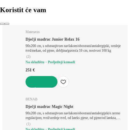
Koristit će vam
Materasso
Dječji madrac Junior Relax 16
90x200 cm, s odstranjivom navlakom/obostrani/antialergijski, srednje
tvrd/mekan, od pjene, debljina/gustoća 16 cm, nosivost 100 kg
(
2
)
Na skladištu
Posljednji komadi
251 €
U KOŠARICU
BENAB
Dječji madrac Magic Night
90x200 cm, s odstranjivom navlakom/obostrani/antialergijski/s termo
regulacijom, tvrd/srednje tvrd, od lateks pjene, od pjene/od lateksa,
debljina/gustoća 15 cm, nosivost 90 kg
(
1
)
Na skladištu
Posljednji komadi