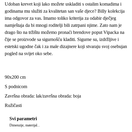
Udoban krevet koji lako možete uskladiti s ostalim komadima i
godinama mu služiti za kvalitetan san vaše djece? Billy kolekcija
ima odgovor za vas. Imamo toliko kriterija za odabir dječjeg
namještaja da bi mnogi roditelji bili zatrpani njime. Zato nam je
drago što na tržištu možemo pronaći brendove poput Vipacka na
čije se proizvode sa sigurnošću kladiti. Sigurne su, izdržljive i
estetski ugodne čak i za male dizajnere koji stvaraju svoj osebujan
pogled na svijet oko sebe.
90x200 cm
S podnicom
Završna obrada: lak/završna obrada: boja
Ružičasti
Svi parametri
Dimenzije, materijal...