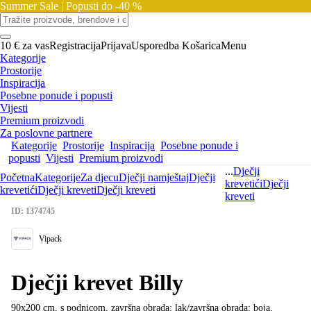
Summer Sale |
Popusti do -40 %
10 € za vas
Registracija
Prijava
Usporedba
Košarica
Menu
Kategorije
Prostorije
Inspiracija
Posebne ponude i popusti
Vijesti
Premium proizvodi
Za poslovne partnere
Kategorije
Prostorije
Inspiracija
Posebne ponude i
popusti
Vijesti
Premium proizvodi
...
Dječji
Početna
Kategorije
Za djecu
Dječji namještaj
Dječji
krevetići
Dječji
krevetići
Dječji kreveti
Dječji kreveti
kreveti
ID: 1374745
Vipack
Dječji krevet Billy
90x200 cm, s podnicom, završna obrada: lak/završna obrada: boja,