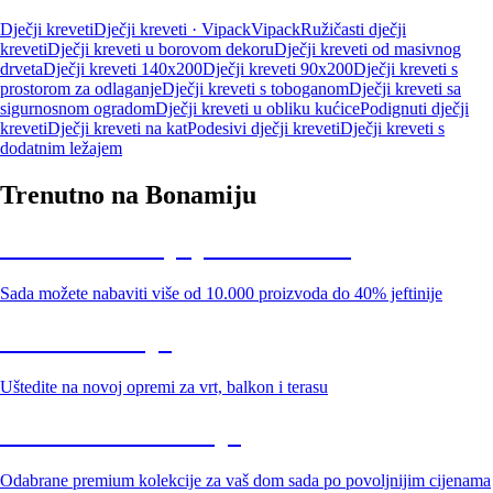
Dječji kreveti
Dječji kreveti · Vipack
Vipack
Ružičasti dječji
kreveti
Dječji kreveti u borovom dekoru
Dječji kreveti od masivnog
drveta
Dječji kreveti 140x200
Dječji kreveti 90x200
Dječji kreveti s
prostorom za odlaganje
Dječji kreveti s toboganom
Dječji kreveti sa
sigurnosnom ogradom
Dječji kreveti u obliku kućice
Podignuti dječji
kreveti
Dječji kreveti na kat
Podesivi dječji kreveti
Dječji kreveti s
dodatnim ležajem
Trenutno na Bonamiju
Summer Sale: popusti do -40%
Sada možete nabaviti više od 10.000 proizvoda do 40% jeftinije
Vrt na sniženju
Uštedite na novoj opremi za vrt, balkon i terasu
Premium na sniženju
Odabrane premium kolekcije za vaš dom sada po povoljnijim cijenama