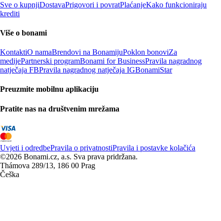
Sve o kupnji
Dostava
Prigovori i povrat
Plaćanje
Kako funkcioniraju
krediti
Više o bonami
Kontakti
O nama
Brendovi na Bonamiju
Poklon bonovi
Za
medije
Partnerski program
Bonami for Business
Pravila nagradnog
natječaja FB
Pravila nagradnog natječaja IG
BonamiStar
Preuzmite mobilnu aplikaciju
Pratite nas na društvenim mrežama
Uvjeti i odredbe
Pravila o privatnosti
Pravila i postavke kolačića
©2026 Bonami.cz, a.s. Sva prava pridržana.
Thámova 289/13, 186 00 Prag
Češka