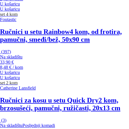
U košaricu
U košaricu
set 4 kom
Foutastic
Ručnici u setu Rainbow
4 kom, od frotira,
pamučni, smeđi/bež, 50x90 cm
(
397
)
Na skladištu
33,90 €
8,48 € / kom
U košaricu
U košaricu
set 2 kom
Catherine Lansfield
Ručnici za kosu u setu Quick Dry
2 kom,
brzosušeći, pamučni, ružičasti, 20x13 cm
(
3
)
Na skladištu
Posljednji komadi