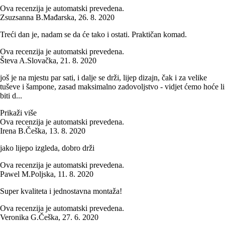
Ova recenzija je automatski prevedena.
Zsuzsanna B.
Mađarska
,
26. 8. 2020
Treći dan je, nadam se da će tako i ostati. Praktičan komad.
Ova recenzija je automatski prevedena.
Števa A.
Slovačka
,
21. 8. 2020
još je na mjestu par sati, i dalje se drži, lijep dizajn, čak i za velike
tuševe i šampone, zasad maksimalno zadovoljstvo - vidjet ćemo hoće li
biti d...
Prikaži više
Ova recenzija je automatski prevedena.
Irena B.
Češka
,
13. 8. 2020
jako lijepo izgleda, dobro drži
Ova recenzija je automatski prevedena.
Pawel M.
Poljska
,
11. 8. 2020
Super kvaliteta i jednostavna montaža!
Ova recenzija je automatski prevedena.
Veronika G.
Češka
,
27. 6. 2020