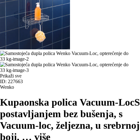
Prikaži sve
ID: 227663
Wenko
Kupaonska polica Vacuum-Loc
S
postavljanjem bez bušenja, s
Vacuum-loc, željezna, u srebrnoj
boji
, …
više