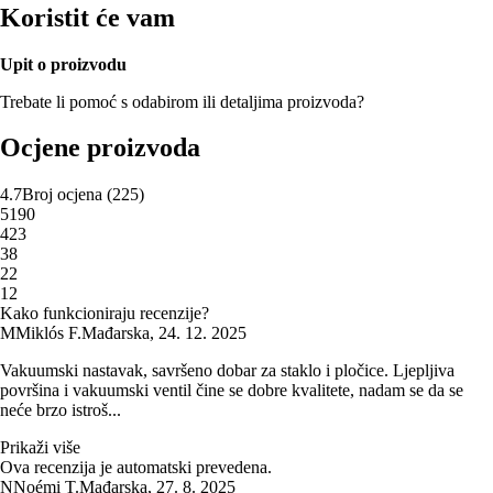
Koristit će vam
Upit o proizvodu
Trebate li pomoć s odabirom ili detaljima proizvoda?
Ocjene proizvoda
4.7
Broj ocjena
(
225
)
5
190
4
23
3
8
2
2
1
2
Kako funkcioniraju recenzije?
M
Miklós F.
Mađarska
,
24. 12. 2025
Vakuumski nastavak, savršeno dobar za staklo i pločice. Ljepljiva
površina i vakuumski ventil čine se dobre kvalitete, nadam se da se
neće brzo istroš...
Prikaži više
Ova recenzija je automatski prevedena.
N
Noémi T.
Mađarska
,
27. 8. 2025