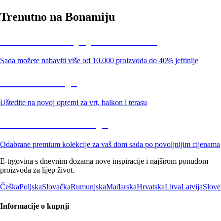
Trenutno na Bonamiju
Summer Sale: popusti do -40%
Sada možete nabaviti više od 10.000 proizvoda do 40% jeftinije
Vrt na sniženju
Uštedite na novoj opremi za vrt, balkon i terasu
Premium na sniženju
Odabrane premium kolekcije za vaš dom sada po povoljnijim cijenama
E-trgovina s dnevnim dozama nove inspiracije i najširom ponudom
proizvoda za lijep život.
Češka
Poljska
Slovačka
Rumunjska
Mađarska
Hrvatska
Litva
Latvija
Slove
Informacije o kupnji