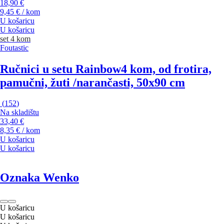
18,90 €
9,45 € / kom
U košaricu
U košaricu
set 4 kom
Foutastic
Ručnici u setu Rainbow
4 kom, od frotira,
pamučni, žuti /narančasti, 50x90 cm
(
152
)
Na skladištu
33,40 €
8,35 € / kom
U košaricu
U košaricu
Oznaka Wenko
U košaricu
U košaricu