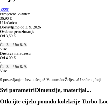
(
225
)
Provjerena kvaliteta
36,90 €
U košaricu
Dostavljamo od 3. 9. 2026
Osobno preuzimanje
Od 3,59 €
·
Čet 3. – Uto 8. 9.
Više
Dostava na adresu
Od 4,09 €
·
Čet 3. – Uto 8. 9.
Više
S postavljanjem bez bušenja
S Vacuum-loc
Željezna
U srebrnoj boji
Svi parametri
Dimenzije, materijal...
Otkrijte cijelu ponudu kolekcije Turbo-Loc