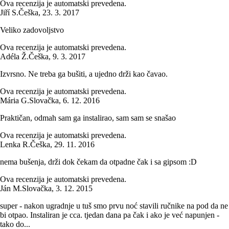
Ova recenzija je automatski prevedena.
Jiří S.
Češka
,
23. 3. 2017
Veliko zadovoljstvo
Ova recenzija je automatski prevedena.
Adéla Ž.
Češka
,
9. 3. 2017
Izvrsno. Ne treba ga bušiti, a ujedno drži kao čavao.
Ova recenzija je automatski prevedena.
Mária G.
Slovačka
,
6. 12. 2016
Praktičan, odmah sam ga instalirao, sam sam se snašao
Ova recenzija je automatski prevedena.
Lenka R.
Češka
,
29. 11. 2016
nema bušenja, drži dok čekam da otpadne čak i sa gipsom :D
Ova recenzija je automatski prevedena.
Ján M.
Slovačka
,
3. 12. 2015
super - nakon ugradnje u tuš smo prvu noć stavili ručnike na pod da ne
bi otpao. Instaliran je cca. tjedan dana pa čak i ako je već napunjen -
tako do...