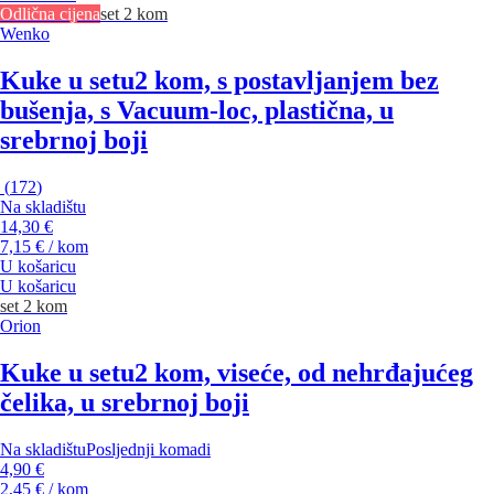
Odlična cijena
set 2 kom
Wenko
Kuke u setu
2 kom, s postavljanjem bez
bušenja, s Vacuum-loc, plastična, u
srebrnoj boji
(
172
)
Na skladištu
14,30 €
7,15 € / kom
U košaricu
U košaricu
set 2 kom
Orion
Kuke u setu
2 kom, viseće, od nehrđajućeg
čelika, u srebrnoj boji
Na skladištu
Posljednji komadi
4,90 €
2,45 € / kom