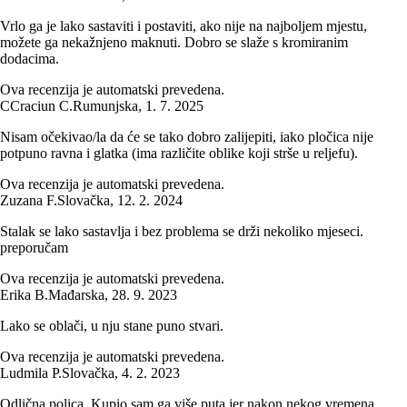
Vrlo ga je lako sastaviti i postaviti, ako nije na najboljem mjestu,
možete ga nekažnjeno maknuti. Dobro se slaže s kromiranim
dodacima.
Ova recenzija je automatski prevedena.
C
Craciun C.
Rumunjska
,
1. 7. 2025
Nisam očekivao/la da će se tako dobro zalijepiti, iako pločica nije
potpuno ravna i glatka (ima različite oblike koji strše u reljefu).
Ova recenzija je automatski prevedena.
Zuzana F.
Slovačka
,
12. 2. 2024
Stalak se lako sastavlja i bez problema se drži nekoliko mjeseci.
preporučam
Ova recenzija je automatski prevedena.
Erika B.
Mađarska
,
28. 9. 2023
Lako se oblači, u nju stane puno stvari.
Ova recenzija je automatski prevedena.
Ludmila P.
Slovačka
,
4. 2. 2023
Odlična polica. Kupio sam ga više puta jer nakon nekog vremena