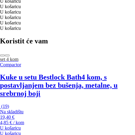
U košaricu
U košaricu
U košaricu
U košaricu
U košaricu
U košaricu
Koristit će vam
set 4 kom
Compactor
Kuke u setu Bestlock Bath
4 kom, s
postavljanjem bez bušenja, metalne, u
srebrnoj boji
(
19
)
Na skladištu
19,40 €
4,85 € / kom
U košaricu
U košaricu