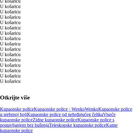
U košaricu
U košaricu
U košaricu
U košaricu
U košaricu
U košaricu
U košaricu
U košaricu
U košaricu
U košaricu
U košaricu
U košaricu
U košaricu
U košaricu
U košaricu
U košaricu
Otkrijte više
Kupaonske police
Kupaonske police · Wenko
Wenko
Kupaonske police
u srebrnoj boji
Kupaonske police od nehrđajućeg čelika
Viseće
kupaonske police
Zidne kupaonske police
Kupaonske police s
postavljanjem bez bušenja
Teleskopske kupaonske police
Kutne
kupaonske police