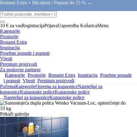
Bonami Extra × Micadoni |
Popusti do 25 % →
10 € za vas
Registracija
Prijava
Usporedba
Košarica
Menu
Kategorije
Prostorije
Bonami Extra
Inspiracija
Posebne ponude i popusti
Vijesti
Premium proizvodi
Za poslovne partnere
Kategorije
Prostorije
Bonami Extra
Inspiracija
Posebne ponude
i popusti
Vijesti
Premium proizvodi
Početna
Kategorije
Oprema za kupaonice
Namještaj za
kupaonice
Kupaonske police
Kupaonske police
...
Namještaj za kupaonice
Kupaonske police
Prikaži galeriju