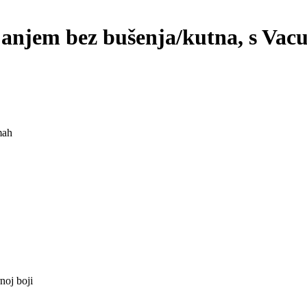
janjem bez bušenja/kutna, s Vacu
mah
noj boji