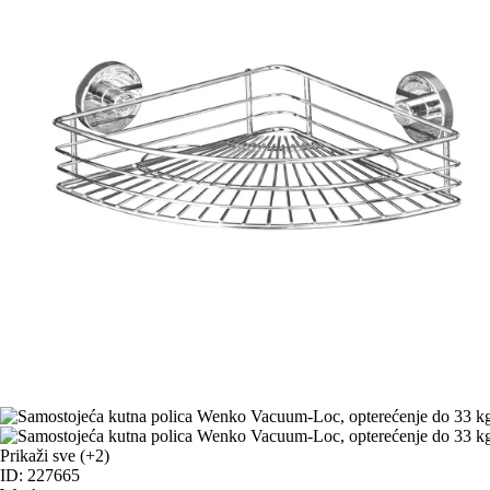
Prikaži sve
(+2)
ID: 227665