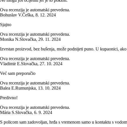
Ne mogu još ocijeniti jer je to poklon.
Ova recenzija je automatski prevedena.
Bohuslav V.
Češka
,
8. 12. 2024
Sjajno
Ova recenzija je automatski prevedena.
Monika N.
Slovačka
,
29. 11. 2024
Izvrstan proizvod, bez bušenja, može podnijeti puno. U kupaonici, ako j
Ova recenzija je automatski prevedena.
Vladimir E.
Slovačka
,
27. 10. 2024
Već sam preporučio
Ova recenzija je automatski prevedena.
Balea E.
Rumunjska
,
13. 10. 2024
Predivno!
Ova recenzija je automatski prevedena.
Mária S.
Slovačka
,
6. 9. 2024
S policom sam zadovoljan, hrđa s vremenom samo u kontaktu s vodom, 