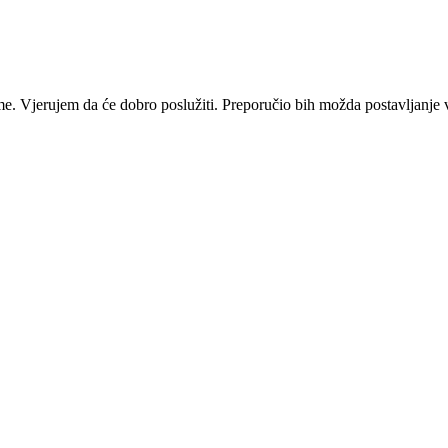
e. Vjerujem da će dobro poslužiti. Preporučio bih možda postavljanje vi