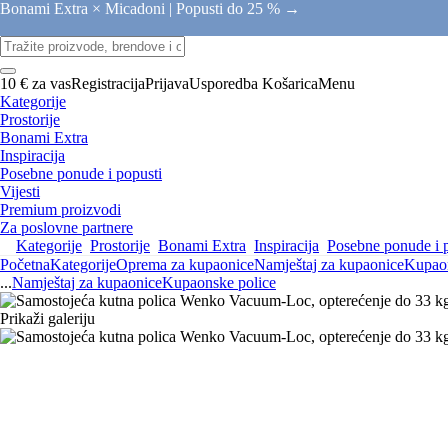
Bonami Extra × Micadoni |
Popusti do 25 % →
10 € za vas
Registracija
Prijava
Usporedba
Košarica
Menu
Kategorije
Prostorije
Bonami Extra
Inspiracija
Posebne ponude i popusti
Vijesti
Premium proizvodi
Za poslovne partnere
Kategorije
Prostorije
Bonami Extra
Inspiracija
Posebne ponude i 
Početna
Kategorije
Oprema za kupaonice
Namještaj za kupaonice
Kupaon
...
Namještaj za kupaonice
Kupaonske police
Prikaži galeriju