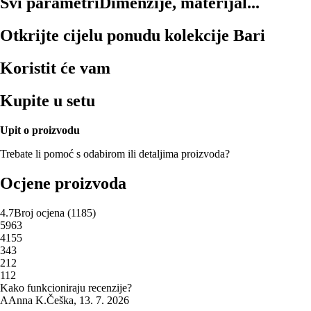
Svi parametri
Dimenzije, materijal...
Otkrijte cijelu ponudu kolekcije Bari
Koristit će vam
Kupite u setu
Upit o proizvodu
Trebate li pomoć s odabirom ili detaljima proizvoda?
Ocjene proizvoda
4.7
Broj ocjena
(
1185
)
5
963
4
155
3
43
2
12
1
12
Kako funkcioniraju recenzije?
A
Anna K.
Češka
,
13. 7. 2026