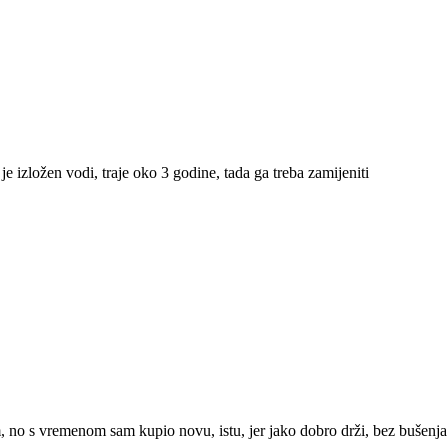
e izložen vodi, traje oko 3 godine, tada ga treba zamijeniti
no s vremenom sam kupio novu, istu, jer jako dobro drži, bez bušenja