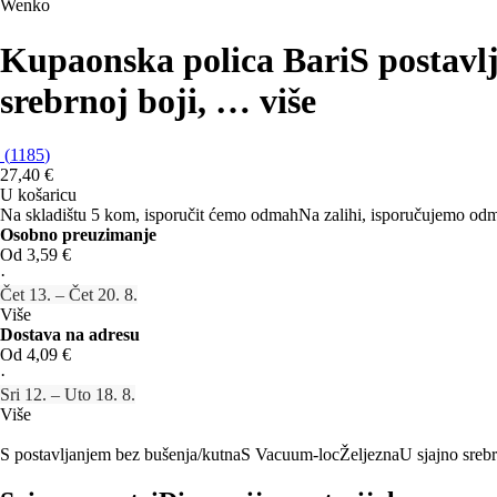
Wenko
Kupaonska polica Bari
S postavl
srebrnoj boji
, …
više
(
1185
)
27,40 €
U košaricu
Na skladištu 5 kom, isporučit ćemo odmah
Na zalihi, isporučujemo od
Osobno preuzimanje
Od 3,59 €
·
Čet 13. – Čet 20. 8.
Više
Dostava na adresu
Od 4,09 €
·
Sri 12. – Uto 18. 8.
Više
S postavljanjem bez bušenja/kutna
S Vacuum-loc
Željezna
U sjajno srebr