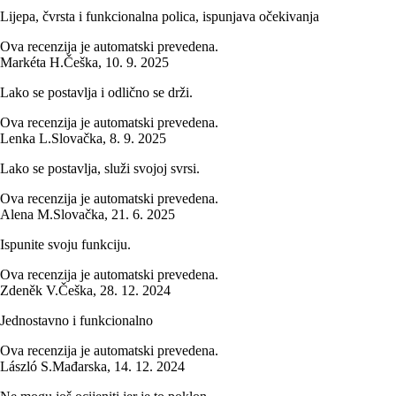
Lijepa, čvrsta i funkcionalna polica, ispunjava očekivanja
Ova recenzija je automatski prevedena.
Markéta H.
Češka
,
10. 9. 2025
Lako se postavlja i odlično se drži.
Ova recenzija je automatski prevedena.
Lenka L.
Slovačka
,
8. 9. 2025
Lako se postavlja, služi svojoj svrsi.
Ova recenzija je automatski prevedena.
Alena M.
Slovačka
,
21. 6. 2025
Ispunite svoju funkciju.
Ova recenzija je automatski prevedena.
Zdeněk V.
Češka
,
28. 12. 2024
Jednostavno i funkcionalno
Ova recenzija je automatski prevedena.
László S.
Mađarska
,
14. 12. 2024