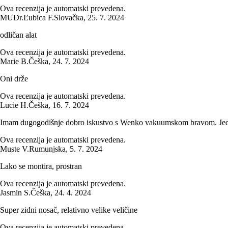
Ova recenzija je automatski prevedena.
MUDr.Ľubica F.
Slovačka
,
25. 7. 2024
odličan alat
Ova recenzija je automatski prevedena.
Marie B.
Češka
,
24. 7. 2024
Oni drže
Ova recenzija je automatski prevedena.
Lucie H.
Češka
,
16. 7. 2024
Imam dugogodišnje dobro iskustvo s Wenko vakuumskom bravom. Jednos
Ova recenzija je automatski prevedena.
Muste V.
Rumunjska
,
5. 7. 2024
Lako se montira, prostran
Ova recenzija je automatski prevedena.
Jasmin S.
Češka
,
24. 4. 2024
Super zidni nosač, relativno velike veličine
Ova recenzija je automatski prevedena.