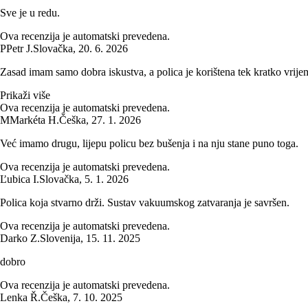
Sve je u redu.
Ova recenzija je automatski prevedena.
P
Petr J.
Slovačka
,
20. 6. 2026
Zasad imam samo dobra iskustva, a polica je korištena tek kratko vrijem
Prikaži više
Ova recenzija je automatski prevedena.
M
Markéta H.
Češka
,
27. 1. 2026
Već imamo drugu, lijepu policu bez bušenja i na nju stane puno toga.
Ova recenzija je automatski prevedena.
Ľubica I.
Slovačka
,
5. 1. 2026
Polica koja stvarno drži. Sustav vakuumskog zatvaranja je savršen.
Ova recenzija je automatski prevedena.
Darko Z.
Slovenija
,
15. 11. 2025
dobro
Ova recenzija je automatski prevedena.
Lenka Ř.
Češka
,
7. 10. 2025