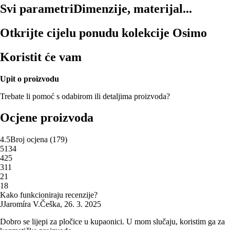
Svi parametri
Dimenzije, materijal...
Otkrijte cijelu ponudu kolekcije Osimo
Koristit će vam
Upit o proizvodu
Trebate li pomoć s odabirom ili detaljima proizvoda?
Ocjene proizvoda
4.5
Broj ocjena
(
179
)
5
134
4
25
3
11
2
1
1
8
Kako funkcioniraju recenzije?
J
Jaromíra V.
Češka
,
26. 3. 2025
Dobro se lijepi za pločice u kupaonici. U mom slučaju, koristim ga za