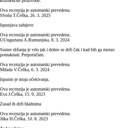
kozmetičke proizvode.
Ova recenzija je automatski prevedena.
S
Sońa T.
Češka
,
26. 3. 2025
Ispunjava zahtjeve
Ova recenzija je automatski prevedena.
U
Ungurianu A.
Rumunjska
,
8. 3. 2024
Sustav držanja je vrlo jak i dobro se drži čak i kad bih ga morao
pomaknuti. Preporučam.
Ova recenzija je automatski prevedena.
Milada V.
Češka
,
6. 3. 2024
Ispunio je moja očekivanja.
Ova recenzija je automatski prevedena.
Eva J.
Češka
,
15. 9. 2023
Zasad ih drži hladnima
Ova recenzija je automatski prevedena.
Jitka H.
Češka
,
10. 8. 2023