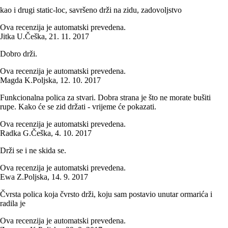
kao i drugi static-loc, savršeno drži na zidu, zadovoljstvo
Ova recenzija je automatski prevedena.
Jitka U.
Češka
,
21. 11. 2017
Dobro drži.
Ova recenzija je automatski prevedena.
Magda K.
Poljska
,
12. 10. 2017
Funkcionalna polica za stvari. Dobra strana je što ne morate bušiti
rupe. Kako će se zid držati - vrijeme će pokazati.
Ova recenzija je automatski prevedena.
Radka G.
Češka
,
4. 10. 2017
Drži se i ne skida se.
Ova recenzija je automatski prevedena.
Ewa Z.
Poljska
,
14. 9. 2017
Čvrsta polica koja čvrsto drži, koju sam postavio unutar ormarića i
radila je
Ova recenzija je automatski prevedena.