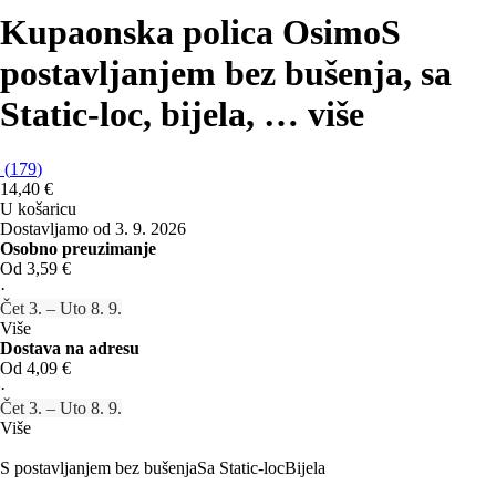
Kupaonska polica Osimo
S
postavljanjem bez bušenja, sa
Static-loc, bijela
, …
više
(
179
)
14,40 €
U košaricu
Dostavljamo od 3. 9. 2026
Osobno preuzimanje
Od 3,59 €
·
Čet 3. – Uto 8. 9.
Više
Dostava na adresu
Od 4,09 €
·
Čet 3. – Uto 8. 9.
Više
S postavljanjem bez bušenja
Sa Static-loc
Bijela