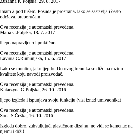
Zuzanna K.
Poljska
,
29. 8. 2017
Imam 2 pod tušem. Posuda je prostrana, lako se sastavlja i često
održava. preporučam
Ova recenzija je automatski prevedena.
Maria C.
Poljska
,
18. 7. 2017
lijepo napravljeno i praktično
Ova recenzija je automatski prevedena.
Lavinia C.
Rumunjska
,
15. 6. 2017
Lako se montira, jako ljepilo. Do ovog trenutka se diže na razinu
kvalitete koju navodi proizvođač.
Ova recenzija je automatski prevedena.
Katarzyna G.
Poljska
,
26. 10. 2016
lijepo izgleda i ispunjava svoju funkciju (visi iznad umivaonika)
Ova recenzija je automatski prevedena.
Sona S.
Češka
,
16. 10. 2016
Izgleda dobro, zahvaljujući plastičnom dizajnu, ne vidi se kamenac na
njemu i drži!