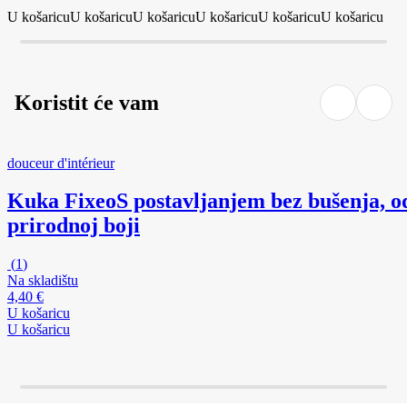
U košaricu
U košaricu
U košaricu
U košaricu
U košaricu
U košaricu
Koristit će vam
douceur d'intérieur
Kuka Fixeo
S postavljanjem bez bušenja, o
prirodnoj boji
(
1
)
Na skladištu
4,40 €
U košaricu
U košaricu