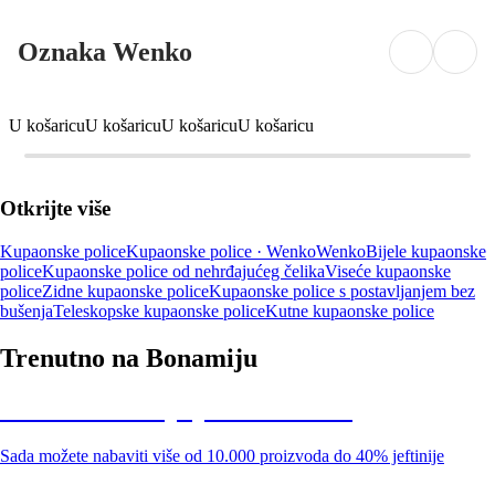
Oznaka Wenko
U košaricu
U košaricu
U košaricu
U košaricu
Otkrijte više
Kupaonske police
Kupaonske police · Wenko
Wenko
Bijele kupaonske
police
Kupaonske police od nehrđajućeg čelika
Viseće kupaonske
police
Zidne kupaonske police
Kupaonske police s postavljanjem bez
bušenja
Teleskopske kupaonske police
Kutne kupaonske police
Trenutno na Bonamiju
Summer Sale: popusti do -40%
Sada možete nabaviti više od 10.000 proizvoda do 40% jeftinije