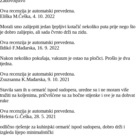
Zadovoljstvo
Ova recenzija je automatski prevedena.
Eliška M.
Češka
,
4. 10. 2022
Morali smo zalijepiti jedan ljepljivi kotačić nekoliko puta prije nego što
je dobro zalijepio, ali sada čvrsto drži na zidu.
Ova recenzija je automatski prevedena.
Ildikó F.
Mađarska
,
16. 9. 2022
Nakon nekoliko pokušaja, vakuum je ostao na pločici. Prošlo je dva
tjedna.
Ova recenzija je automatski prevedena.
Zsuzsanna K.
Mađarska
,
9. 10. 2021
Stavila sam ih u ormarić ispod sudopera, uredne su i ne moram više
tražiti na koljenima, pričvršćene su za bočne stijenke i sve je na dohvat
ruke
Ova recenzija je automatski prevedena.
Helena G.
Češka
,
28. 5. 2021
odlično rješenje za kuhinjski ormarić ispod sudopera, dobro drži i
izgleda lijepo minimalistički