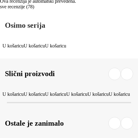
Ova recenzija je automatski prevedena.
sve recenzije
(
78
)
Osimo serija
U košaricu
U košaricu
U košaricu
Slični proizvodi
U košaricu
U košaricu
U košaricu
U košaricu
U košaricu
U košaricu
Ostale je zanimalo