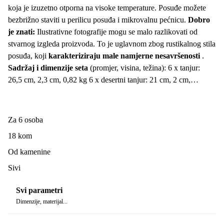
koja je izuzetno otporna na visoke temperature. Posuđe možete
bezbrižno staviti u perilicu posuđa i mikrovalnu pećnicu.
Dobro
je znati:
Ilustrativne fotografije mogu se malo razlikovati od
stvarnog izgleda proizvoda. To je uglavnom zbog rustikalnog stila
posuđa, koji
karakteriziraju male namjerne nesavršenosti
.
Sadržaj i dimenzije seta
(promjer, visina, težina): 6 x tanjur:
26,5 cm, 2,3 cm, 0,82 kg 6 x desertni tanjur: 21 cm, 2 cm,
0,51 kg 6 x zdjela: 15 ,5 cm, 6,8 cm, 0,57 kg, volumen: 750 ml
Metalni pribor za jelo može ostaviti vidljive tragove na posuđu, ali
se oni ne smatraju nedostatkom zbog materijala.
Za 6 osoba
18 kom
Od kamenine
Sivi
Svi parametri
Dimenzije, materijal...