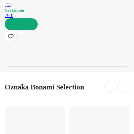
(
32
)
Na skladištu
79 €
U KOŠARICU
Oznaka Bonami Selection