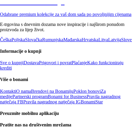
Premium na sniženju
Odabrane premium kolekcije za vaš dom sada po povoljnijim cijenama
E-trgovina s dnevnim dozama nove inspiracije i najširom ponudom
proizvoda za lijep život.
Češka
Poljska
Slovačka
Rumunjska
Mađarska
Hrvatska
Litva
Latvija
Slove
Informacije o kupnji
Sve o kupnji
Dostava
Prigovori i povrat
Plaćanje
Kako funkcioniraju
krediti
Više o bonami
Kontakti
O nama
Brendovi na Bonamiju
Poklon bonovi
Za
medije
Partnerski program
Bonami for Business
Pravila nagradnog
natječaja FB
Pravila nagradnog natječaja IG
BonamiStar
Preuzmite mobilnu aplikaciju
Pratite nas na društvenim mrežama