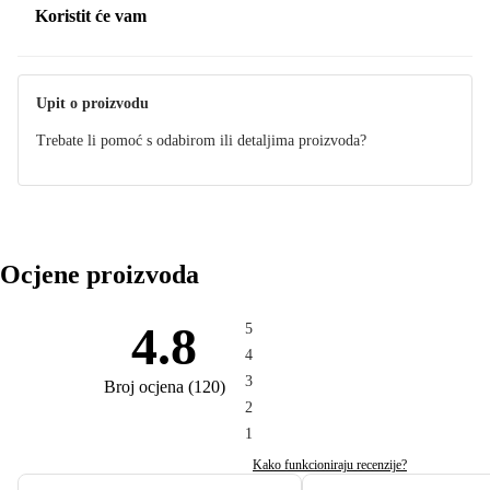
Koristit će vam
Upit o proizvodu
Trebate li pomoć s odabirom ili detaljima proizvoda?
Ocjene proizvoda
4.8
5
4
3
Broj ocjena
(
120
)
2
1
Kako funkcioniraju recenzije?