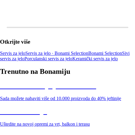
Otkrijte više
Servis za jelo
Servis za jelo · Bonami Selection
Bonami Selection
Sivi
servis za jelo
Porculanski servis za jelo
Keramički servis za jelo
Trenutno na Bonamiju
Summer Sale: popusti do -40%
Sada možete nabaviti više od 10.000 proizvoda do 40% jeftinije
Vrt na sniženju
Uštedite na novoj opremi za vrt, balkon i terasu