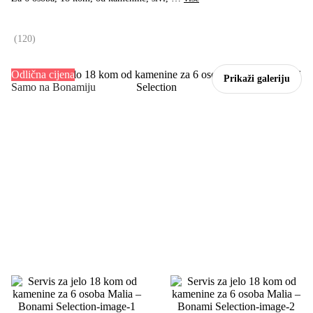
(
120
)
Odlična cijena
Prikaži galeriju
Samo na Bonamiju