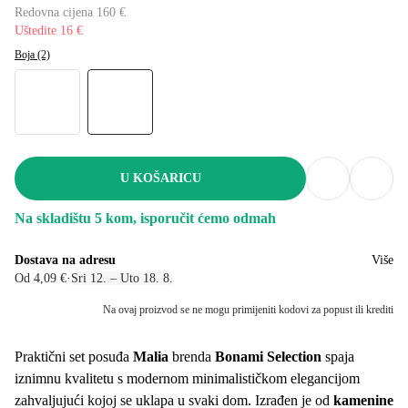
Redovna cijena 160 €
Uštedite 16 €
Boja (2)
U KOŠARICU
Na skladištu 5 kom, isporučit ćemo odmah
Dostava na adresu
Više
Od 4,09 €
·
Sri 12. – Uto 18. 8.
Na ovaj proizvod se ne mogu primijeniti kodovi za popust ili krediti
Praktični set posuđa
Malia
brenda
Bonami Selection
spaja
iznimnu kvalitetu s modernom minimalističkom elegancijom
zahvaljujući kojoj se uklapa u svaki dom. Izrađen je od
kamenine