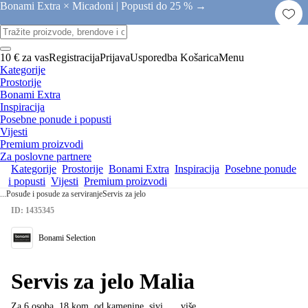
Bonami Extra × Micadoni |
Popusti do 25 % →
10 € za vas
Registracija
Prijava
Usporedba
Košarica
Menu
Kategorije
Prostorije
Bonami Extra
Inspiracija
Posebne ponude i popusti
Vijesti
Premium proizvodi
Za poslovne partnere
Kategorije
Prostorije
Bonami Extra
Inspiracija
Posebne ponude
i popusti
Vijesti
Premium proizvodi
...
Posuđe i posude za serviranje
Servis za jelo
ID: 1435345
Bonami Selection
Servis za jelo Malia
Za 6 osoba, 18 kom, od kamenine, sivi
, …
više