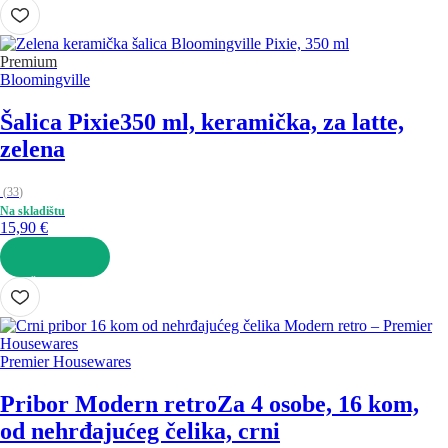
U KOŠARICU
Premium
Bloomingville
Šalica Pixie
350 ml, keramička, za latte,
zelena
(
33
)
Na skladištu
15,90 €
U KOŠARICU
Premier Housewares
Pribor Modern retro
Za 4 osobe, 16 kom,
od nehrđajućeg čelika, crni