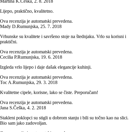
Martina K.
Češka
,
2. 8. 2018
Lijepo, praktično, kvalitetno.
Ova recenzija je automatski prevedena.
Mady D.
Rumunjska
,
25. 7. 2018
Vrhunske su kvalitete i savršeno stoje na štednjaku. Vrlo su korisni i
praktični.
Ova recenzija je automatski prevedena.
Cecilia P.
Rumunjska
,
19. 6. 2018
Izgleda vrlo lijepo i daje dašak elegancije kuhinji.
Ova recenzija je automatski prevedena.
Toc A.
Rumunjska
,
29. 3. 2018
Kvalitetne cipele, korisne, lako se čiste. Preporučam!
Ova recenzija je automatski prevedena.
Jana S.
Češka
,
4. 2. 2018
Stakleni poklopci su stigli u dobrom stanju i bili su točno kao na slici.
Bio sam jako zadovoljan.