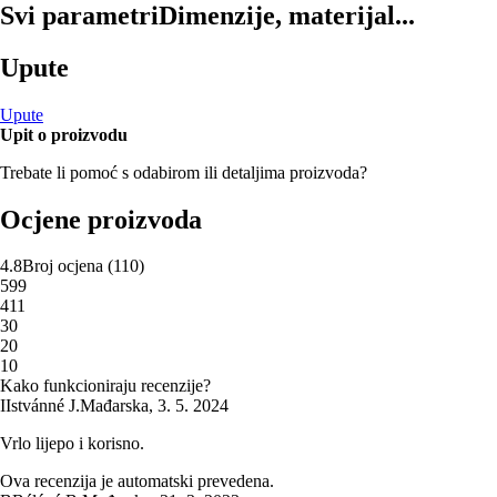
Svi parametri
Dimenzije, materijal...
Upute
Upute
Upit o proizvodu
Trebate li pomoć s odabirom ili detaljima proizvoda?
Ocjene proizvoda
4.8
Broj ocjena
(
110
)
5
99
4
11
3
0
2
0
1
0
Kako funkcioniraju recenzije?
I
Istvánné J.
Mađarska
,
3. 5. 2024
Vrlo lijepo i korisno.
Ova recenzija je automatski prevedena.