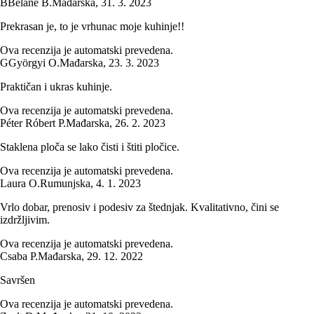
B
Béláné B.
Mađarska
,
31. 3. 2023
Prekrasan je, to je vrhunac moje kuhinje!!
Ova recenzija je automatski prevedena.
G
Györgyi O.
Mađarska
,
23. 3. 2023
Praktičan i ukras kuhinje.
Ova recenzija je automatski prevedena.
Péter Róbert P.
Mađarska
,
26. 2. 2023
Staklena ploča se lako čisti i štiti pločice.
Ova recenzija je automatski prevedena.
Laura O.
Rumunjska
,
4. 1. 2023
Vrlo dobar, prenosiv i podesiv za štednjak. Kvalitativno, čini se
izdržljivim.
Ova recenzija je automatski prevedena.
Csaba P.
Mađarska
,
29. 12. 2022
Savršen
Ova recenzija je automatski prevedena.