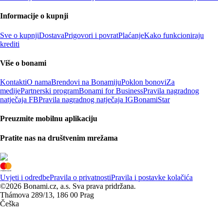
Informacije o kupnji
Sve o kupnji
Dostava
Prigovori i povrat
Plaćanje
Kako funkcioniraju
krediti
Više o bonami
Kontakti
O nama
Brendovi na Bonamiju
Poklon bonovi
Za
medije
Partnerski program
Bonami for Business
Pravila nagradnog
natječaja FB
Pravila nagradnog natječaja IG
BonamiStar
Preuzmite mobilnu aplikaciju
Pratite nas na društvenim mrežama
Uvjeti i odredbe
Pravila o privatnosti
Pravila i postavke kolačića
©2026 Bonami.cz, a.s. Sva prava pridržana.
Thámova 289/13, 186 00 Prag
Češka