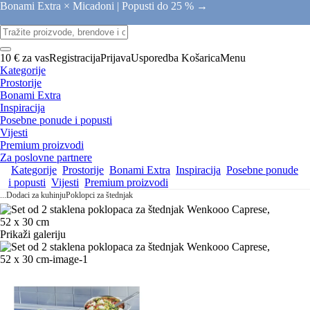
Bonami Extra × Micadoni |
Popusti do 25 % →
10 € za vas
Registracija
Prijava
Usporedba
Košarica
Menu
Kategorije
Prostorije
Bonami Extra
Inspiracija
Posebne ponude i popusti
Vijesti
Premium proizvodi
Za poslovne partnere
Kategorije
Prostorije
Bonami Extra
Inspiracija
Posebne ponude
i popusti
Vijesti
Premium proizvodi
...
Dodaci za kuhinju
Poklopci za štednjak
Prikaži galeriju