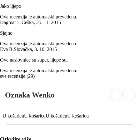
Jako lijepo
Ova recenzija je automatski prevedena.
Dagmar L.
Češka
,
25. 11. 2015
Sjajno
Ova recenzija je automatski prevedena.
Eva B.
Slovačka
,
3. 10. 2015
Ove naslovnice su super, lijepe su.
Ova recenzija je automatski prevedena.
sve recenzije
(
29
)
Oznaka Wenko
U košaricu
U košaricu
U košaricu
U košaricu
Otkrijte više