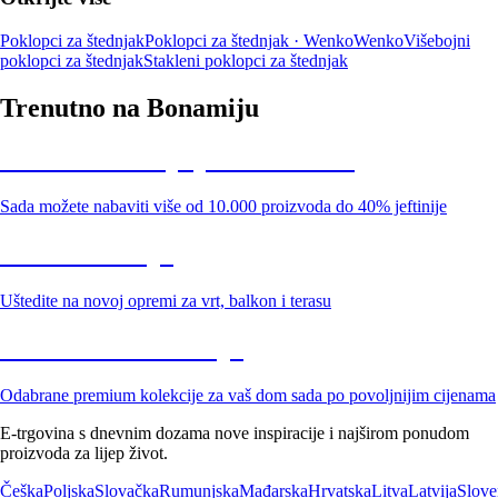
Poklopci za štednjak
Poklopci za štednjak · Wenko
Wenko
Višebojni
poklopci za štednjak
Stakleni poklopci za štednjak
Trenutno na Bonamiju
Summer Sale: popusti do -40%
Sada možete nabaviti više od 10.000 proizvoda do 40% jeftinije
Vrt na sniženju
Uštedite na novoj opremi za vrt, balkon i terasu
Premium na sniženju
Odabrane premium kolekcije za vaš dom sada po povoljnijim cijenama
E-trgovina s dnevnim dozama nove inspiracije i najširom ponudom
proizvoda za lijep život.
Češka
Poljska
Slovačka
Rumunjska
Mađarska
Hrvatska
Litva
Latvija
Slove