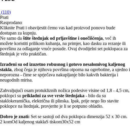
(
110
)
Prati
Rasprodano
Kliknite Prati i obavijestit ćemo vas kad proizvod ponovo bude
dostupan za kupnju.
Ne samo da
štite štednjak od prljavštine i onečišćenja
, već ih
možete koristiti prilikom kuhanja, na primjer, kao dasku za rezanje ili
površinu za odlaganje vruće posude. Ovaj dvodijelni set poklopaca za
štednjak je vrlo praktičan.
Izrađeni su od izuzetno robusnog i gotovo nesalomivog kaljenog
stakla
, zbog čega je njihova površina otporna na ogrebotine, a ujedno i
neporozna - čime se sprječava nakupljanje bilo kakvih bakterija i
neugodnih mirisa.
Zahvaljujući osam protukliznih nožica podesive visine od 1,8 - 4,5 cm,
poklopci su
prikladni za sve vrste štednjaka
- bilo da su
staklokeramička, električna ili plinska. Ipak, prije nego što stavite
poklopce na štednjak, provjerite je li se potpuno ohladio.
Dobro je znati:
Set se sastoji od dva poklopca dimenzija 52 x 30 cm.
2 kom
Od kaljenog stakla
S tiskom
30x52 cm