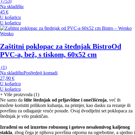
(
753
)
Na skladištu
45 €
U košaricu
U košaricu
Wenko
Zaštitni poklopac za štednjak Bistro
Od
PVC-a, bež, s tiskom, 60x52 cm
(
1
)
Na skladištu
Posljednji komadi
27,90 €
U košaricu
U košaricu
+
Više proizvoda (1)
Ne samo da
štite štednjak od prljavštine i onečišćenja
, već ih
možete koristiti prilikom kuhanja, na primjer, kao dasku za rezanje ili
površinu za odlaganje vruće posude. Ovaj dvodijelni set poklopaca za
štednjak je vrlo praktičan.
Izrađeni su od izuzetno robusnog i gotovo nesalomivog kaljenog
stakla
, zbog čega je njihova površina otporna na ogrebotine, a ujedno i