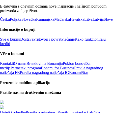
E-trgovina s dnevnim dozama nove inspiracije i najširom ponudom
proizvoda za lijep život.
Češka
Poljska
Slovačka
Rumunjska
Mađarska
Hrvatska
Litva
Latvija
Slove
Informacije o kupnji
Sve o kupnji
Dostava
Prigovori i povrat
Plaćanje
Kako funkcioniraju
krediti
Više o bonami
Kontakti
O nama
Brendovi na Bonamiju
Poklon bonovi
Za
medije
Partnerski program
Bonami for Business
Pravila nagradnog
natječaja FB
Pravila nagradnog natječaja IG
BonamiStar
Preuzmite mobilnu aplikaciju
Pratite nas na društvenim mrežama
Uvjeti i odredbe
Pravila o privatnosti
Pravila i postavke kolačića