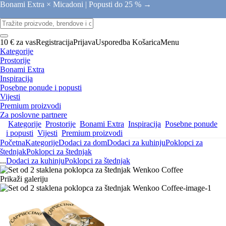
Bonami Extra × Micadoni |
Popusti do 25 % →
10 € za vas
Registracija
Prijava
Usporedba
Košarica
Menu
Kategorije
Prostorije
Bonami Extra
Inspiracija
Posebne ponude i popusti
Vijesti
Premium proizvodi
Za poslovne partnere
Kategorije
Prostorije
Bonami Extra
Inspiracija
Posebne ponude
i popusti
Vijesti
Premium proizvodi
Početna
Kategorije
Dodaci za dom
Dodaci za kuhinju
Poklopci za
štednjak
Poklopci za štednjak
...
Dodaci za kuhinju
Poklopci za štednjak
Prikaži galeriju