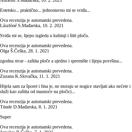
Adrienn S.
Mađarska
,
10. 2. 2021
Estetsko... praktično... jednostavno mi se sviđa...
Ova recenzija je automatski prevedena.
Lászlóné S.
Mađarska
,
10. 2. 2021
Sviđa mi se, lijepo izgleda u kuhinji i štiti ploču.
Ova recenzija je automatski prevedena.
Olga Š.
Češka
,
28. 1. 2021
zgodna stvar - zaštita ploče a ujedno i spremište i lijepa površina...
Ova recenzija je automatski prevedena.
Zuzana K.
Slovačka
,
11. 1. 2021
Htjela sam za šporet i fina je, ne moraju se nogice stavljati ako nećete i
služi kao zaštita od masnoće na pločici...
Ova recenzija je automatski prevedena.
Tünde D.
Mađarska
,
8. 1. 2021
Super
Ova recenzija je automatski prevedena.