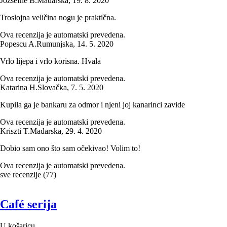
Józsefné B.
Mađarska
,
19. 8. 2020
Troslojna veličina nogu je praktična.
Ova recenzija je automatski prevedena.
Popescu A.
Rumunjska
,
14. 5. 2020
Vrlo lijepa i vrlo korisna. Hvala
Ova recenzija je automatski prevedena.
Katarina H.
Slovačka
,
7. 5. 2020
Kupila ga je bankaru za odmor i njeni joj kanarinci zavide
Ova recenzija je automatski prevedena.
Kriszti T.
Mađarska
,
29. 4. 2020
Dobio sam ono što sam očekivao! Volim to!
Ova recenzija je automatski prevedena.
sve recenzije
(
77
)
Café serija
U košaricu