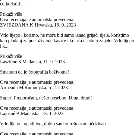
ću koristiti ...
Prikaži više
Ova recenzija je automatski prevedena.
ZVJEZDANA K.
Hrvatska
,
15. 9. 2023
Vrlo lijepo i korisno, ne mora biti samo iznad grijači tijela, koristimo
kao pladanj za posluživanje kavice i kolača na stolu za jelo. Vrlo lijepo
i k...
Prikaži više
Lászlóné S.
Mađarska
,
11. 9. 2023
Smatram da je fotografija beživotna!
Ova recenzija je automatski prevedena.
Armeanu M.
Rumunjska
,
5. 2. 2023
Super! Preporučam, nešto posebno. Dragi dragi!
Ova recenzija je automatski prevedena.
Lajosné B.
Mađarska
,
18. 1. 2023
Vrlo lijepo i upadljivo, dobio sam ono što sam očekivao.
Ova recenzija je automatski prevedena.