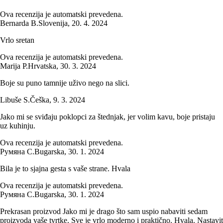
Ova recenzija je automatski prevedena.
Bernarda B.
Slovenija
,
20. 4. 2024
Vrlo sretan
Ova recenzija je automatski prevedena.
Marija P.
Hrvatska
,
30. 3. 2024
Boje su puno tamnije uživo nego na slici.
Libuše S.
Češka
,
9. 3. 2024
Jako mi se sviđaju poklopci za štednjak, jer volim kavu, boje pristaju
uz kuhinju.
Ova recenzija je automatski prevedena.
Румяна С.
Bugarska
,
30. 1. 2024
Bila je to sjajna gesta s vaše strane. Hvala
Ova recenzija je automatski prevedena.
Румяна С.
Bugarska
,
30. 1. 2024
Prekrasan proizvod Jako mi je drago što sam uspio nabaviti sedam
proizvoda vaše tvrtke. Sve je vrlo moderno i praktično. Hvala. Nastavit