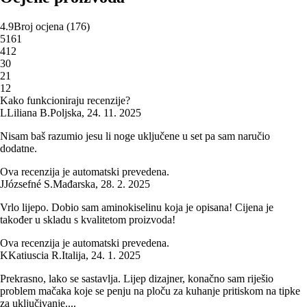
4.9
Broj ocjena
(
176
)
5
161
4
12
3
0
2
1
1
2
Kako funkcioniraju recenzije?
L
Liliana B.
Poljska
,
24. 11. 2025
Nisam baš razumio jesu li noge uključene u set pa sam naručio
dodatne.
Ova recenzija je automatski prevedena.
J
Józsefné S.
Mađarska
,
28. 2. 2025
Vrlo lijepo. Dobio sam aminokiselinu koja je opisana! Cijena je
također u skladu s kvalitetom proizvoda!
Ova recenzija je automatski prevedena.
K
Katiuscia R.
Italija
,
24. 1. 2025
Prekrasno, lako se sastavlja. Lijep dizajner, konačno sam riješio
problem mačaka koje se penju na ploču za kuhanje pritiskom na tipke
za uključivanje....