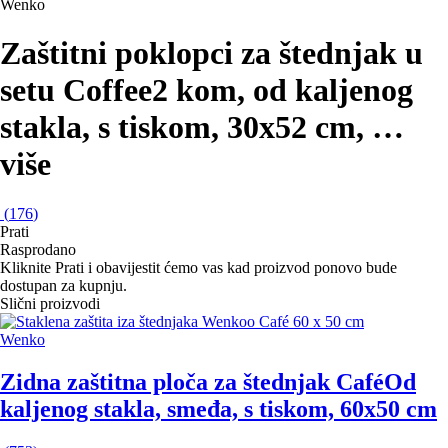
Wenko
Zaštitni poklopci za štednjak u
setu Coffee
2 kom, od kaljenog
stakla, s tiskom, 30x52 cm
, …
više
(
176
)
Prati
Rasprodano
Kliknite Prati i obavijestit ćemo vas kad proizvod ponovo bude
dostupan za kupnju.
Slični proizvodi
Wenko
Zidna zaštitna ploča za štednjak Café
Od
kaljenog stakla, smeđa, s tiskom, 60x50 cm