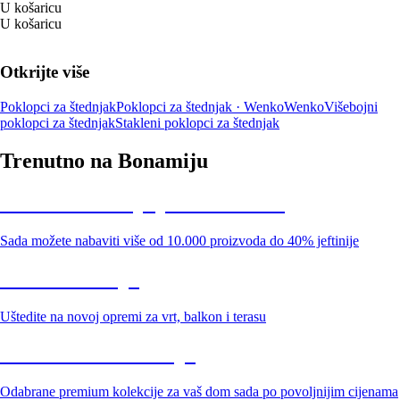
U košaricu
U košaricu
Otkrijte više
Poklopci za štednjak
Poklopci za štednjak · Wenko
Wenko
Višebojni
poklopci za štednjak
Stakleni poklopci za štednjak
Trenutno na Bonamiju
Summer Sale: popusti do -40%
Sada možete nabaviti više od 10.000 proizvoda do 40% jeftinije
Vrt na sniženju
Uštedite na novoj opremi za vrt, balkon i terasu
Premium na sniženju
Odabrane premium kolekcije za vaš dom sada po povoljnijim cijenama