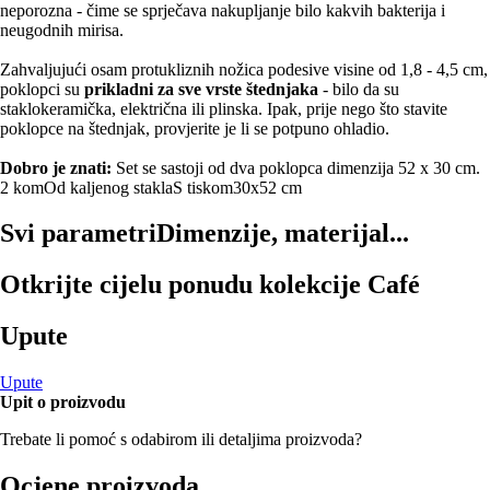
neporozna - čime se sprječava nakupljanje bilo kakvih bakterija i
neugodnih mirisa.
Zahvaljujući osam protukliznih nožica podesive visine od 1,8 - 4,5 cm,
poklopci su
prikladni za sve vrste štednjaka
- bilo da su
staklokeramička, električna ili plinska. Ipak, prije nego što stavite
poklopce na štednjak, provjerite je li se potpuno ohladio.
Dobro je znati:
Set se sastoji od dva poklopca dimenzija 52 x 30 cm.
2 kom
Od kaljenog stakla
S tiskom
30x52 cm
Svi parametri
Dimenzije, materijal...
Otkrijte cijelu ponudu kolekcije Café
Upute
Upute
Upit o proizvodu
Trebate li pomoć s odabirom ili detaljima proizvoda?
Ocjene proizvoda