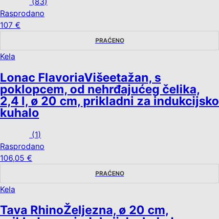
(
83
)
Rasprodano
107 €
PRAĆENO
Kela
Lonac Flavoria
Višeetažan, s
poklopcem, od nehrđajućeg čelika,
2,4 l, ø 20 cm, prikladni za indukcijsko
kuhalo
(
1
)
Rasprodano
106,05 €
PRAĆENO
Kela
Tava Rhino
Željezna, ø 20 cm,