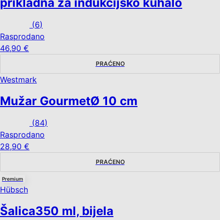
prikladna za indukcijsko kuhalo
(
6
)
Rasprodano
46,90 €
PRAĆENO
Westmark
Mužar Gourmet
Ø 10 cm
(
84
)
Rasprodano
28,90 €
PRAĆENO
Premium
Hübsch
Šalica
350 ml, bijela