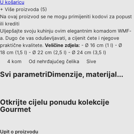
U košaricu
+
Više proizvoda (5)
Na ovaj proizvod se ne mogu primijeniti kodovi za popust
ili krediti
Uljepšajte svoju kuhinju ovim elegantnim komadom WMF-
a. Dugo će vas oduševljavati, a cijenit ćete i njegove
praktične kvalitete.
Veličine zdjela:
- Ø 16 cm (1 l) - Ø
18 cm (1,5 l) - Ø 22 cm (2,5 l) - Ø 24 cm (3,5 l)
4 kom
Od nehrđajućeg čelika
Sive
Svi parametri
Dimenzije, materijal...
Otkrijte cijelu ponudu kolekcije
Gourmet
Upit o proizvodu