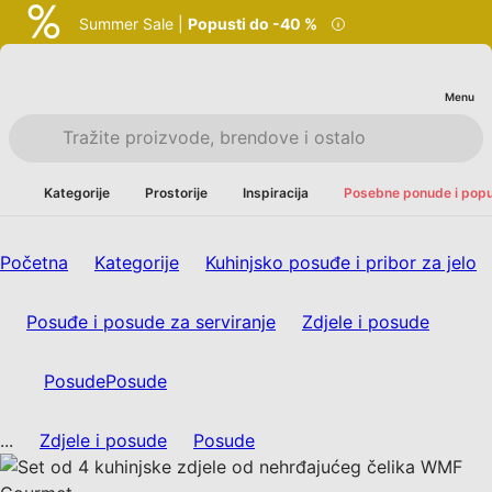
Summer Sale |
Popusti do -40 %
Menu
Kategorije
Prostorije
Inspiracija
Posebne ponude i popu
Početna
Kategorije
Kuhinjsko posuđe i pribor za jelo
Posuđe i posude za serviranje
Zdjele i posude
Posude
Posude
...
Zdjele i posude
Posude