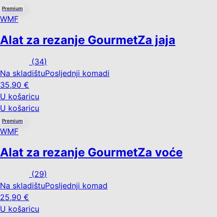
Premium
WMF
Alat za rezanje Gourmet
Za jaja
(
34
)
Na skladištu
Posljednji komadi
35,90 €
U košaricu
U košaricu
Premium
WMF
Alat za rezanje Gourmet
Za voće
(
29
)
Na skladištu
Posljednji komad
25,90 €
U košaricu