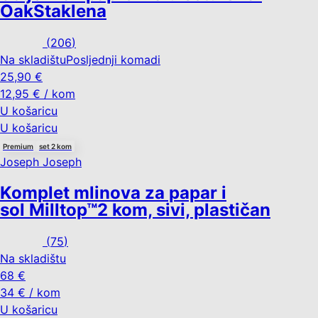
Oak
Staklena
(
206
)
Na skladištu
Posljednji komadi
25,90 €
12,95 € / kom
U košaricu
U košaricu
Premium
set 2 kom
Joseph Joseph
Komplet mlinova za papar i
sol Milltop™
2 kom, sivi, plastičan
(
75
)
Na skladištu
68 €
34 € / kom
U košaricu