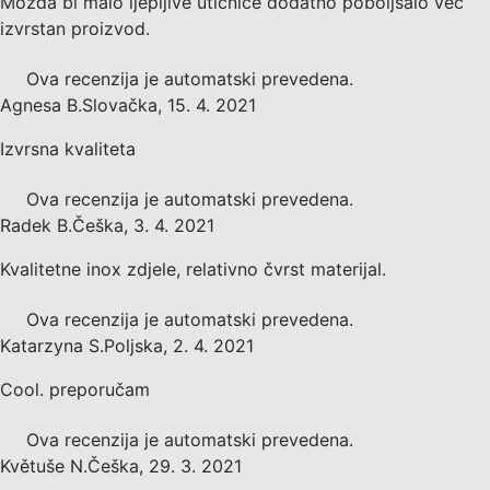
Možda bi malo ljepljive utičnice dodatno poboljšalo već
izvrstan proizvod.
Ova recenzija je automatski prevedena.
Agnesa B.
Slovačka
,
15. 4. 2021
Izvrsna kvaliteta
Ova recenzija je automatski prevedena.
Radek B.
Češka
,
3. 4. 2021
Kvalitetne inox zdjele, relativno čvrst materijal.
Ova recenzija je automatski prevedena.
Katarzyna S.
Poljska
,
2. 4. 2021
Cool. preporučam
Ova recenzija je automatski prevedena.
Květuše N.
Češka
,
29. 3. 2021