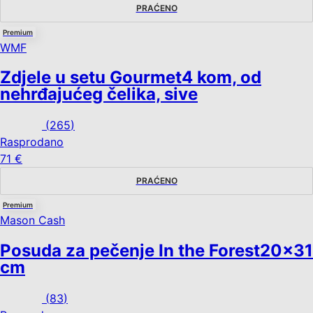
PRAĆENO
Premium
WMF
Zdjele u setu Gourmet
4 kom, od
nehrđajućeg čelika, sive
(
265
)
Rasprodano
71 €
PRAĆENO
Premium
Mason Cash
Posuda za pečenje In the Forest
20x31
cm
(
83
)