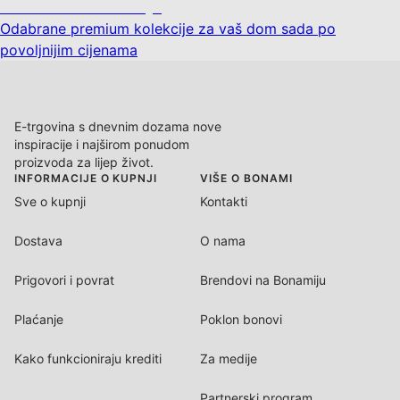
Premium na sniženju
Odabrane premium kolekcije za vaš dom sada po
povoljnijim cijenama
E-trgovina s dnevnim dozama nove
inspiracije i najširom ponudom
proizvoda za lijep život.
INFORMACIJE O KUPNJI
VIŠE O BONAMI
Sve o kupnji
Kontakti
Dostava
O nama
Prigovori i povrat
Brendovi na Bonamiju
Plaćanje
Poklon bonovi
Kako funkcioniraju krediti
Za medije
Partnerski program