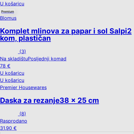
U košaricu
Premium
Blomus
Komplet mlinova za papar i sol Salpi
2
kom, plastičan
(
3
)
Na skladištu
Posljednji komad
78 €
U košaricu
U košaricu
Premier Housewares
Daska za rezanje
38 x 25 cm
(
8
)
Rasprodano
31,90 €