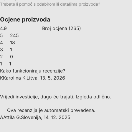
Trebate li pomoć s odabirom ili detaljima proizvoda?
Ocjene proizvoda
4.9
Broj ocjena
(
265
)
5
245
4
18
3
1
2
0
1
1
Kako funkcioniraju recenzije?
K
Karolina K.
Litva
,
13. 5. 2026
Vrijedi investicije, dugo će trajati. Izgleda odlično.
Ova recenzija je automatski prevedena.
A
Attila G.
Slovenija
,
14. 12. 2025