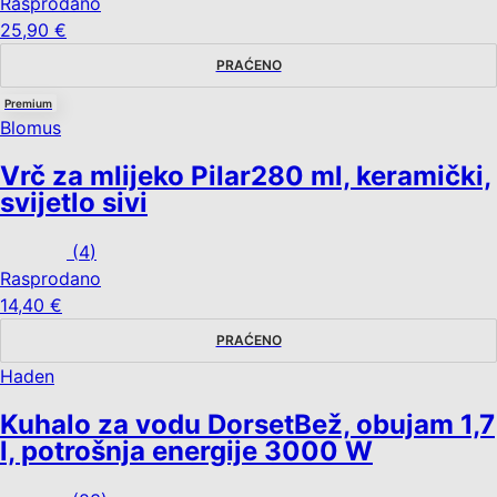
Rasprodano
25,90 €
PRAĆENO
Premium
Blomus
Vrč za mlijeko Pilar
280 ml, keramički,
svijetlo sivi
(
4
)
Rasprodano
14,40 €
PRAĆENO
Haden
Kuhalo za vodu Dorset
Bež, obujam 1,7
l, potrošnja energije 3000 W