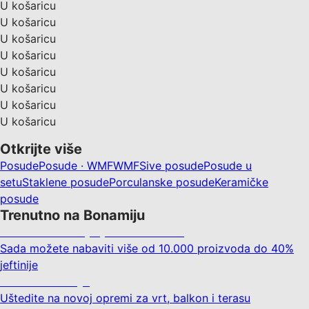
U košaricu
U košaricu
U košaricu
U košaricu
U košaricu
U košaricu
U košaricu
U košaricu
Otkrijte više
Posude
Posude · WMF
WMF
Sive posude
Posude u
setu
Staklene posude
Porculanske posude
Keramičke
posude
Trenutno na Bonamiju
Summer Sale: popusti do -40%
Sada možete nabaviti više od 10.000 proizvoda do 40%
jeftinije
Vrt na sniženju
Uštedite na novoj opremi za vrt, balkon i terasu