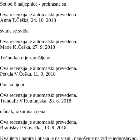
Set od 6 naljepnica - prekrasne su.
Ova recenzija je automatski prevedena.
Anna T.
Češka
,
24. 10. 2018
svima se sviđa
Ova recenzija je automatski prevedena.
Marie K.
Češka
,
27. 9. 2018
Točno kako je zamišljeno
Ova recenzija je automatski prevedena.
Peťula V.
Češka
,
11. 9. 2018
Oni su lijepi
Ova recenzija je automatski prevedena.
Trandafir V.
Rumunjska
,
28. 8. 2018
učinak, razumna cijena
Ova recenzija je automatski prevedena.
Branislav P.
Slovačka
,
13. 8. 2018
Kvaliteta i papira i otiska je na visini, nanošenje na zid je jednostavno,