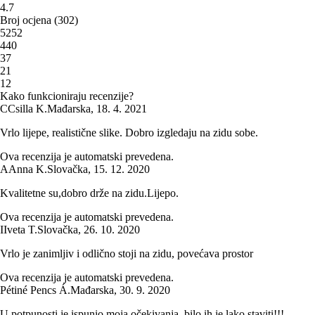
4.7
Broj ocjena
(
302
)
5
252
4
40
3
7
2
1
1
2
Kako funkcioniraju recenzije?
C
Csilla K.
Mađarska
,
18. 4. 2021
Vrlo lijepe, realistične slike. Dobro izgledaju na zidu sobe.
Ova recenzija je automatski prevedena.
A
Anna K.
Slovačka
,
15. 12. 2020
Kvalitetne su,dobro drže na zidu.Lijepo.
Ova recenzija je automatski prevedena.
I
Iveta T.
Slovačka
,
26. 10. 2020
Vrlo je zanimljiv i odlično stoji na zidu, povećava prostor
Ova recenzija je automatski prevedena.
Pétiné Pencs Á.
Mađarska
,
30. 9. 2020
U potpunosti je ispunio moja očekivanja, bilo ih je lako staviti!!!