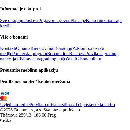
Informacije o kupnji
Sve o kupnji
Dostava
Prigovori i povrat
Plaćanje
Kako funkcioniraju
krediti
Više o bonami
Kontakti
O nama
Brendovi na Bonamiju
Poklon bonovi
Za
medije
Partnerski program
Bonami for Business
Pravila nagradnog
natječaja FB
Pravila nagradnog natječaja IG
BonamiStar
Preuzmite mobilnu aplikaciju
Pratite nas na društvenim mrežama
Uvjeti i odredbe
Pravila o privatnosti
Pravila i postavke kolačića
©2026 Bonami.cz, a.s. Sva prava pridržana.
Thámova 289/13, 186 00 Prag
Češka