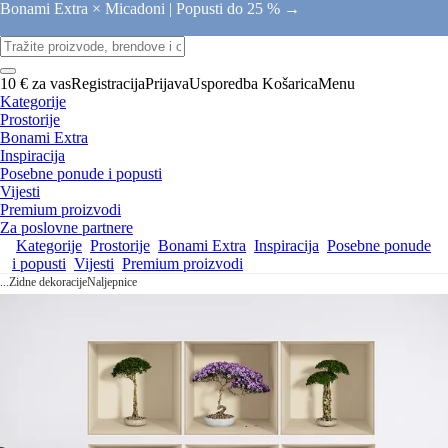
Bonami Extra × Micadoni |
Popusti do 25 % →
10 € za vas
Registracija
Prijava
Usporedba
Košarica
Menu
Kategorije
Prostorije
Bonami Extra
Inspiracija
Posebne ponude i popusti
Vijesti
Premium proizvodi
Za poslovne partnere
Kategorije
Prostorije
Bonami Extra
Inspiracija
Posebne ponude
i popusti
Vijesti
Premium proizvodi
...
Zidne dekoracije
Naljepnice