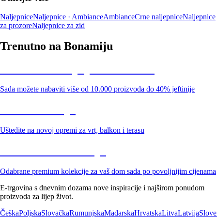
Naljepnice
Naljepnice · Ambiance
Ambiance
Crne naljepnice
Naljepnice
za prozore
Naljepnice za zid
Trenutno na Bonamiju
Summer Sale: popusti do -40%
Sada možete nabaviti više od 10.000 proizvoda do 40% jeftinije
Vrt na sniženju
Uštedite na novoj opremi za vrt, balkon i terasu
Premium na sniženju
Odabrane premium kolekcije za vaš dom sada po povoljnijim cijenama
E-trgovina s dnevnim dozama nove inspiracije i najširom ponudom
proizvoda za lijep život.
Češka
Poljska
Slovačka
Rumunjska
Mađarska
Hrvatska
Litva
Latvija
Slove