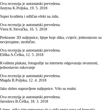
Ova recenzija je automatski prevedena.
Justyna K.
Poljska
,
19. 5. 2018
Super kvaliteta i odličan efekt na zidu.
Ova recenzija je automatski prevedena.
Viera K.
Slovačka
,
16. 5. 2018
Prekrasne 3D naljepnice, lijepe boje slika, cvijeće, jednostavno su
nevjerojatne, neobične.
Ova recenzija je automatski prevedena.
Eliška A.
Češka
,
12. 5. 2018
Kvaliteta plakata, fotografije na internetu odgovaraju stvarnosti,
jednostavno rukovanje
Ova recenzija je automatski prevedena.
Magda B.
Poljska
,
12. 4. 2018
Jako dobro napravljene naljepnice. Vrlo su realni.
Ova recenzija je automatski prevedena.
Jaroslava B.
Češka
,
18. 3. 2018
Lijepo, nitko nije prepoznao da u zidu nema rupa od bonsaija.