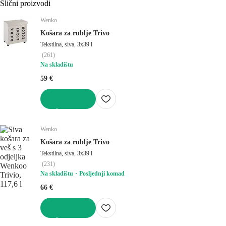
Slični proizvodi
Wenko
Košara za rublje Trivo
Tekstilna, siva, 3x39 l
(
261
)
Na skladištu
59 €
U KOŠARICU
Wenko
Košara za rublje Trivo
Tekstilna, siva, 3x39 l
(
231
)
Na skladištu
Posljednji komad
66 €
U KOŠARICU