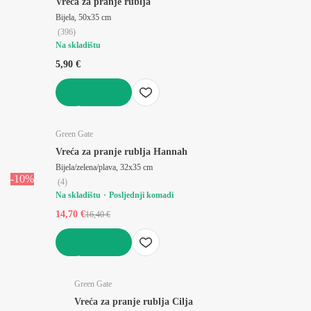
Vreća za pranje rublja
Bijela, 50x35 cm
(
396
)
Na skladištu
5,90 €
U KOŠARICU
Green Gate
Vreća za pranje rublja Hannah
Bijela/zelena/plava, 32x35 cm
-10%
(
4
)
Na skladištu
Posljednji komadi
14,70 €
16,40 €
U KOŠARICU
Green Gate
Vreća za pranje rublja Cilja