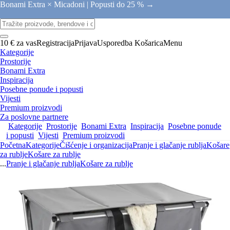
Bonami Extra × Micadoni |
Popusti do 25 % →
10 € za vas
Registracija
Prijava
Usporedba
Košarica
Menu
Kategorije
Prostorije
Bonami Extra
Inspiracija
Posebne ponude i popusti
Vijesti
Premium proizvodi
Za poslovne partnere
Kategorije
Prostorije
Bonami Extra
Inspiracija
Posebne ponude
i popusti
Vijesti
Premium proizvodi
Početna
Kategorije
Čišćenje i organizacija
Pranje i glačanje rublja
Košare
za rublje
Košare za rublje
...
Pranje i glačanje rublja
Košare za rublje