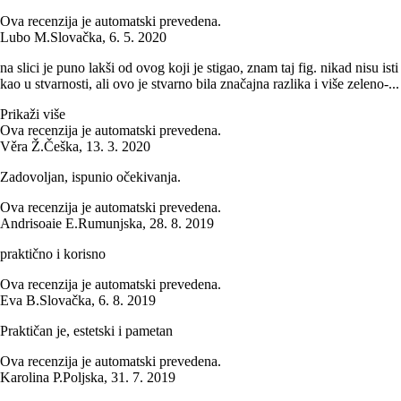
Ova recenzija je automatski prevedena.
Lubo M.
Slovačka
,
6. 5. 2020
na slici je puno lakši od ovog koji je stigao, znam taj fig. nikad nisu isti
kao u stvarnosti, ali ovo je stvarno bila značajna razlika i više zeleno-...
Prikaži više
Ova recenzija je automatski prevedena.
Věra Ž.
Češka
,
13. 3. 2020
Zadovoljan, ispunio očekivanja.
Ova recenzija je automatski prevedena.
Andrisoaie E.
Rumunjska
,
28. 8. 2019
praktično i korisno
Ova recenzija je automatski prevedena.
Eva B.
Slovačka
,
6. 8. 2019
Praktičan je, estetski i pametan
Ova recenzija je automatski prevedena.
Karolina P.
Poljska
,
31. 7. 2019