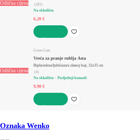
Odlična cijena
(
281
)
Na skladištu
6,20 €
U KOŠARICU
Green Gate
Vreća za pranje rublja Asta
Bijela/zelena/ljubičasta/u zlatnoj boji, 32x35 cm
Odlična cijena
(
4
)
Na skladištu
Posljednji komadi
9,90 €
U KOŠARICU
Oznaka Wenko