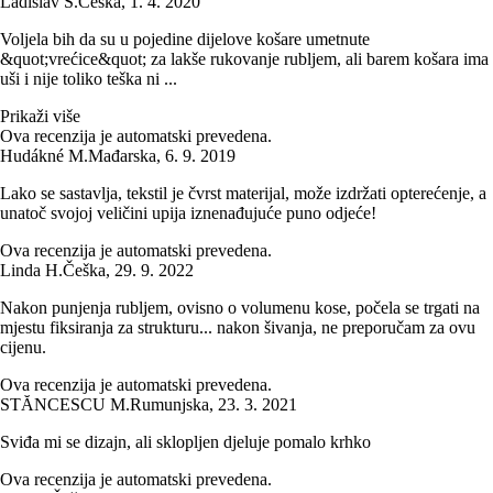
Ladislav S.
Češka
,
1. 4. 2020
Voljela bih da su u pojedine dijelove košare umetnute
&quot;vrećice&quot; za lakše rukovanje rubljem, ali barem košara ima
uši i nije toliko teška ni ...
Prikaži više
Ova recenzija je automatski prevedena.
Hudákné M.
Mađarska
,
6. 9. 2019
Lako se sastavlja, tekstil je čvrst materijal, može izdržati opterećenje, a
unatoč svojoj veličini upija iznenađujuće puno odjeće!
Ova recenzija je automatski prevedena.
Linda H.
Češka
,
29. 9. 2022
Nakon punjenja rubljem, ovisno o volumenu kose, počela se trgati na
mjestu fiksiranja za strukturu... nakon šivanja, ne preporučam za ovu
cijenu.
Ova recenzija je automatski prevedena.
STĂNCESCU M.
Rumunjska
,
23. 3. 2021
Sviđa mi se dizajn, ali sklopljen djeluje pomalo krhko
Ova recenzija je automatski prevedena.