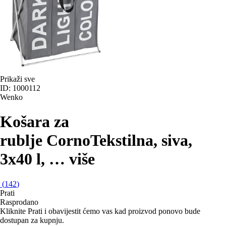
Prikaži sve
ID: 1000112
Wenko
Košara za
rublje Corno
Tekstilna, siva,
3x40 l
, …
više
(
142
)
Prati
Rasprodano
Kliknite Prati i obavijestit ćemo vas kad proizvod ponovo bude
dostupan za kupnju.