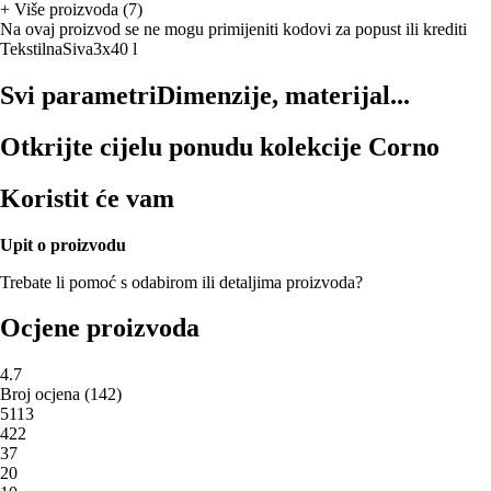
+
Više proizvoda (7)
Na ovaj proizvod se ne mogu primijeniti kodovi za popust ili krediti
Tekstilna
Siva
3x40 l
Svi parametri
Dimenzije, materijal...
Otkrijte cijelu ponudu kolekcije Corno
Koristit će vam
Upit o proizvodu
Trebate li pomoć s odabirom ili detaljima proizvoda?
Ocjene proizvoda
4.7
Broj ocjena
(
142
)
5
113
4
22
3
7
2
0