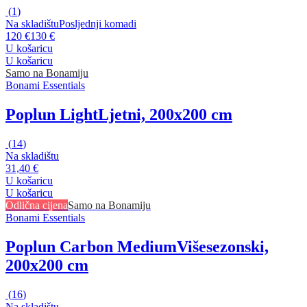
(
1
)
Na skladištu
Posljednji komadi
120 €
130 €
U košaricu
U košaricu
Samo na Bonamiju
Bonami Essentials
Poplun Light
Ljetni, 200x200 cm
(
14
)
Na skladištu
31,40 €
U košaricu
U košaricu
Odlična cijena
Samo na Bonamiju
Bonami Essentials
Poplun Carbon Medium
Višesezonski,
200x200 cm
(
16
)
Na skladištu