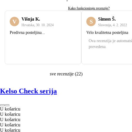
Kako funkcioniraju recenzije?
Višnja K.
Simon Š.
V
S
Hrvatska
,
30. 10. 2024
Slovenija
,
4. 2. 2022
Predivna posteljina...
Vrlo kvalitetna posteljina
Ova recenzija je automats
prevedena.
sve recenzije
(
22
)
Kelso Check serija
U košaricu
U košaricu
U košaricu
U košaricu
U košaricu