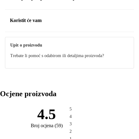
Koristit će vam
Upit o proizvodu
Trebate li pomoć s odabirom ili detaljima proizvoda?
Ocjene proizvoda
4.5
5
4
3
Broj ocjena
(
59
)
2
1