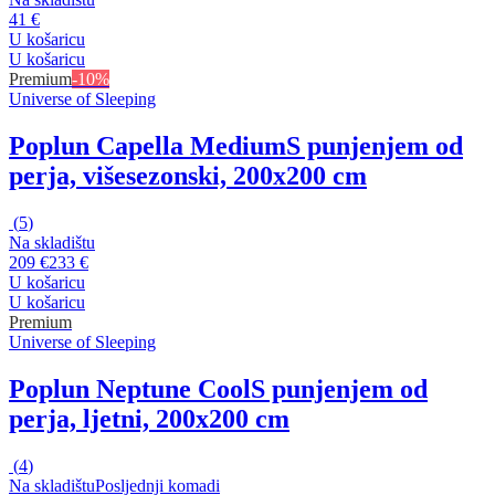
41 €
U košaricu
U košaricu
Premium
-10%
Universe of Sleeping
Poplun Capella Medium
S punjenjem od
perja, višesezonski, 200x200 cm
(
5
)
Na skladištu
209 €
233 €
U košaricu
U košaricu
Premium
Universe of Sleeping
Poplun Neptune Cool
S punjenjem od
perja, ljetni, 200x200 cm
(
4
)
Na skladištu
Posljednji komadi