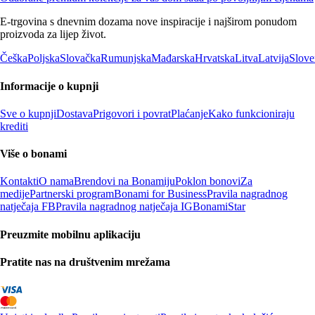
E-trgovina s dnevnim dozama nove inspiracije i najširom ponudom
proizvoda za lijep život.
Češka
Poljska
Slovačka
Rumunjska
Mađarska
Hrvatska
Litva
Latvija
Slove
Informacije o kupnji
Sve o kupnji
Dostava
Prigovori i povrat
Plaćanje
Kako funkcioniraju
krediti
Više o bonami
Kontakti
O nama
Brendovi na Bonamiju
Poklon bonovi
Za
medije
Partnerski program
Bonami for Business
Pravila nagradnog
natječaja FB
Pravila nagradnog natječaja IG
BonamiStar
Preuzmite mobilnu aplikaciju
Pratite nas na društvenim mrežama