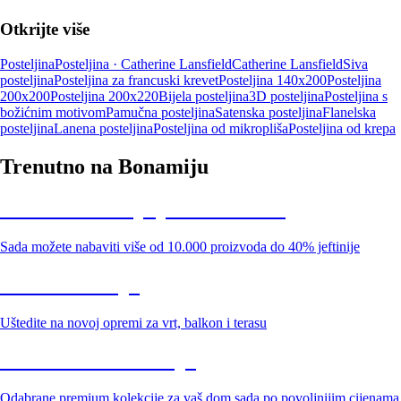
Otkrijte više
Posteljina
Posteljina · Catherine Lansfield
Catherine Lansfield
Siva
posteljina
Posteljina za francuski krevet
Posteljina 140x200
Posteljina
200x200
Posteljina 200x220
Bijela posteljina
3D posteljina
Posteljina s
božićnim motivom
Pamučna posteljina
Satenska posteljina
Flanelska
posteljina
Lanena posteljina
Posteljina od mikropliša
Posteljina od krepa
Trenutno na Bonamiju
Summer Sale: popusti do -40%
Sada možete nabaviti više od 10.000 proizvoda do 40% jeftinije
Vrt na sniženju
Uštedite na novoj opremi za vrt, balkon i terasu
Premium na sniženju
Odabrane premium kolekcije za vaš dom sada po povoljnijim cijenama