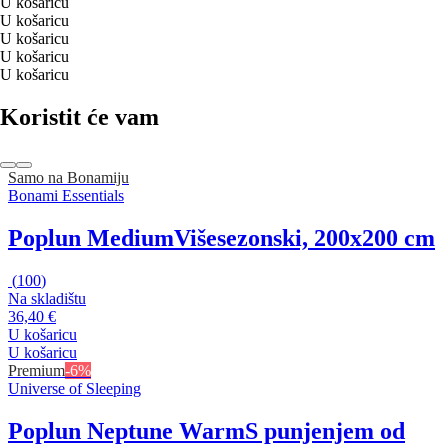
U košaricu
U košaricu
U košaricu
U košaricu
U košaricu
Koristit će vam
Samo na Bonamiju
Bonami Essentials
Poplun Medium
Višesezonski, 200x200 cm
(
100
)
Na skladištu
36,40 €
U košaricu
U košaricu
Premium
-6%
Universe of Sleeping
Poplun Neptune Warm
S punjenjem od