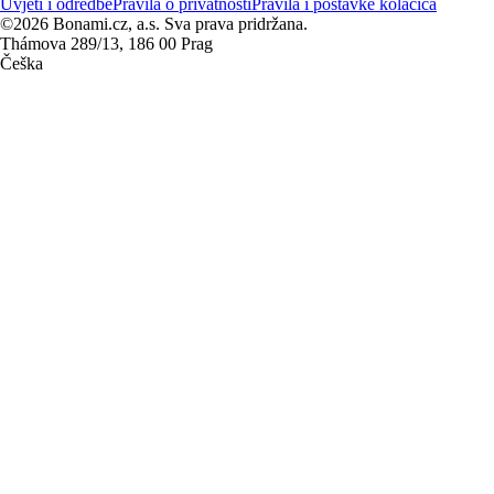
Uvjeti i odredbe
Pravila o privatnosti
Pravila i postavke kolačića
©2026 Bonami.cz, a.s. Sva prava pridržana.
Thámova 289/13, 186 00 Prag
Češka