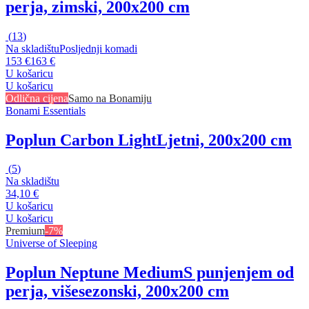
perja, zimski, 200x200 cm
(
13
)
Na skladištu
Posljednji komadi
153 €
163 €
U košaricu
U košaricu
Odlična cijena
Samo na Bonamiju
Bonami Essentials
Poplun Carbon Light
Ljetni, 200x200 cm
(
5
)
Na skladištu
34,10 €
U košaricu
U košaricu
Premium
-7%
Universe of Sleeping
Poplun Neptune Medium
S punjenjem od
perja, višesezonski, 200x200 cm