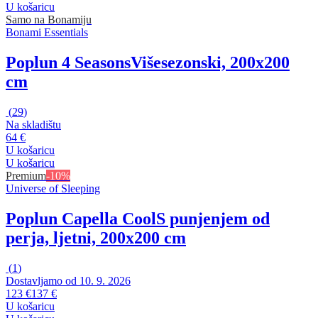
U košaricu
Samo na Bonamiju
Bonami Essentials
Poplun 4 Seasons
Višesezonski, 200x200
cm
(
29
)
Na skladištu
64 €
U košaricu
U košaricu
Premium
-10%
Universe of Sleeping
Poplun Capella Cool
S punjenjem od
perja, ljetni, 200x200 cm
(
1
)
Dostavljamo od 10. 9. 2026
123 €
137 €
U košaricu