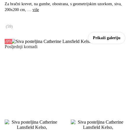
Za bračni krevet, na gumbe, obostrana, s geometrijskim uzorkom, siva,
200x200 cm
, …
više
(
59
)
Prikaži galeriju
-9%
Posljednji komadi