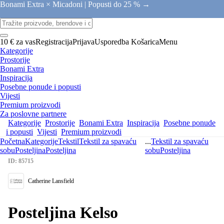
Bonami Extra × Micadoni |
Popusti do 25 % →
10 € za vas
Registracija
Prijava
Usporedba
Košarica
Menu
Kategorije
Prostorije
Bonami Extra
Inspiracija
Posebne ponude i popusti
Vijesti
Premium proizvodi
Za poslovne partnere
Kategorije
Prostorije
Bonami Extra
Inspiracija
Posebne ponude
i popusti
Vijesti
Premium proizvodi
Početna
Kategorije
Tekstil
Tekstil za spavaću
...
Tekstil za spavaću
sobu
Posteljina
Posteljina
sobu
Posteljina
ID: 85715
Catherine Lansfield
Posteljina Kelso