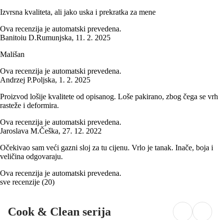
Izvrsna kvaliteta, ali jako uska i prekratka za mene
Ova recenzija je automatski prevedena.
Banitoiu D.
Rumunjska
,
11. 2. 2025
Mališan
Ova recenzija je automatski prevedena.
Andrzej P.
Poljska
,
1. 2. 2025
Proizvod lošije kvalitete od opisanog. Loše pakirano, zbog čega se vrh
rasteže i deformira.
Ova recenzija je automatski prevedena.
Jaroslava M.
Češka
,
27. 12. 2022
Očekivao sam veći gazni sloj za tu cijenu. Vrlo je tanak. Inače, boja i
veličina odgovaraju.
Ova recenzija je automatski prevedena.
sve recenzije
(
20
)
Cook & Clean serija