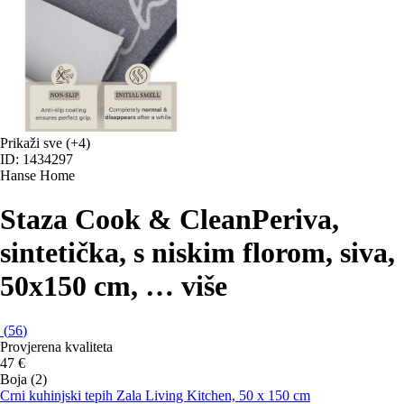
Prikaži sve
(+4)
ID: 1434297
Hanse Home
Staza Cook & Clean
Periva,
sintetička, s niskim florom, siva,
50x150 cm
, …
više
(
56
)
Provjerena kvaliteta
47 €
Boja (2)
Crni kuhinjski tepih Zala Living Kitchen, 50 x 150 cm