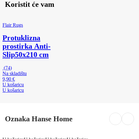
Koristit će vam
Flair Rugs
Protuklizna
prostirka Anti-
Slip
50x210 cm
(
74
)
Na skladištu
9,90 €
U košaricu
U košaricu
Oznaka Hanse Home