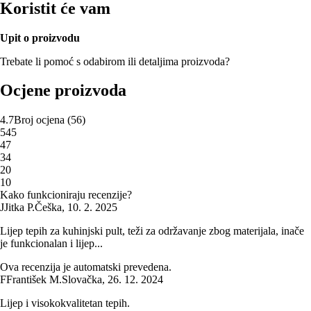
Koristit će vam
Upit o proizvodu
Trebate li pomoć s odabirom ili detaljima proizvoda?
Ocjene proizvoda
4.7
Broj ocjena
(
56
)
5
45
4
7
3
4
2
0
1
0
Kako funkcioniraju recenzije?
J
Jitka P.
Češka
,
10. 2. 2025
Lijep tepih za kuhinjski pult, teži za održavanje zbog materijala, inače
je funkcionalan i lijep...
Ova recenzija je automatski prevedena.
F
František M.
Slovačka
,
26. 12. 2024
Lijep i visokokvalitetan tepih.