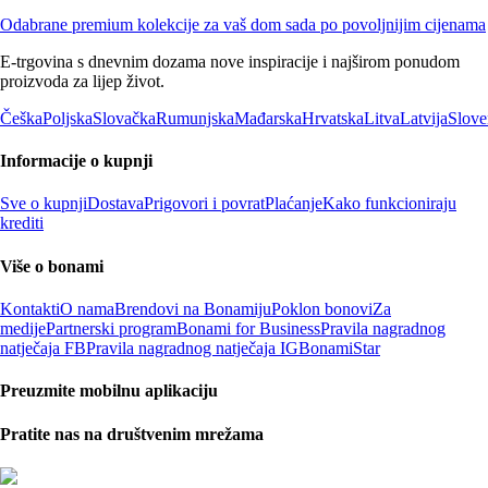
Odabrane premium kolekcije za vaš dom sada po povoljnijim cijenama
E-trgovina s dnevnim dozama nove inspiracije i najširom ponudom
proizvoda za lijep život.
Češka
Poljska
Slovačka
Rumunjska
Mađarska
Hrvatska
Litva
Latvija
Slove
Informacije o kupnji
Sve o kupnji
Dostava
Prigovori i povrat
Plaćanje
Kako funkcioniraju
krediti
Više o bonami
Kontakti
O nama
Brendovi na Bonamiju
Poklon bonovi
Za
medije
Partnerski program
Bonami for Business
Pravila nagradnog
natječaja FB
Pravila nagradnog natječaja IG
BonamiStar
Preuzmite mobilnu aplikaciju
Pratite nas na društvenim mrežama