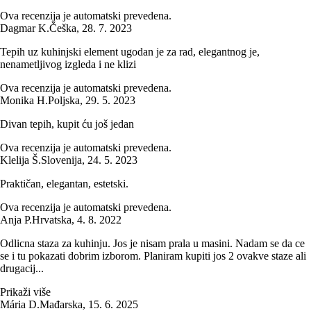
Ova recenzija je automatski prevedena.
Dagmar K.
Češka
,
28. 7. 2023
Tepih uz kuhinjski element ugodan je za rad, elegantnog je,
nenametljivog izgleda i ne klizi
Ova recenzija je automatski prevedena.
Monika H.
Poljska
,
29. 5. 2023
Divan tepih, kupit ću još jedan
Ova recenzija je automatski prevedena.
Klelija Š.
Slovenija
,
24. 5. 2023
Praktičan, elegantan, estetski.
Ova recenzija je automatski prevedena.
Anja P.
Hrvatska
,
4. 8. 2022
Odlicna staza za kuhinju. Jos je nisam prala u masini. Nadam se da ce
se i tu pokazati dobrim izborom. Planiram kupiti jos 2 ovakve staze ali
drugacij...
Prikaži više
Mária D.
Mađarska
,
15. 6. 2025