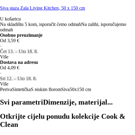
Siva staza Zala Living Kitchen, 50 x 150 cm
U košaricu
Na skladištu 5 kom, isporučit ćemo odmah
Na zalihi, isporučujemo
odmah
Osobno preuzimanje
Od 3,59 €
·
Čet 13. – Uto 18. 8.
Više
Dostava na adresu
Od 4,09 €
·
Sri 12. – Uto 18. 8.
Više
Periva
Sintetička
S niskim florom
Siva
50x150 cm
Svi parametri
Dimenzije, materijal...
Otkrijte cijelu ponudu kolekcije Cook &
Clean