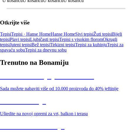
U košaricu
U košaricu
U košaricu
U košaricu
Otkrijte više
Tepisi
Tepisi · Hanse Home
Hanse Home
Sivi tepisi
Žuti tepisi
Bijeli
tepisi
Plavi tepisi
Ljubičasti tepisi
Tepisi s visokim florom
Okrugli
tepisi
Juteni tepisi
Bež tepisi
Tirkizni tepisi
Tepisi za kuhinju
Tepisi za
spavaću sobu
Tepisi za dnevnu sobu
Trenutno na Bonamiju
Summer Sale: popusti do -40%
Sada možete nabaviti više od 10.000 proizvoda do 40% jeftinije
Vrt na sniženju
Uštedite na novoj opremi za vrt, balkon i terasu
Premium na sniženju