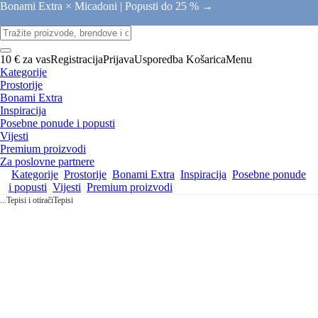
Bonami Extra × Micadoni |
Popusti do 25 % →
10 € za vas
Registracija
Prijava
Usporedba
Košarica
Menu
Kategorije
Prostorije
Bonami Extra
Inspiracija
Posebne ponude i popusti
Vijesti
Premium proizvodi
Za poslovne partnere
Kategorije
Prostorije
Bonami Extra
Inspiracija
Posebne ponude
i popusti
Vijesti
Premium proizvodi
...
Tepisi i otirači
Tepisi